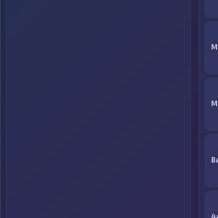
М
M
B
4