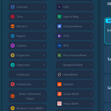
О
Litecoin
СБП
1
1
Tron
Карта Мир
1
1
Monero
Газпромбанк
1
1
I
Ripple
ПСБ
1
1
Solana
ВТБ
1
1
Dogecoin
Россельхозбанк
1
1
S
Algorand
Bangkok Bank
1
1
Arbitrum
HalykBank
1
1
Avalanche
Izibank
1
1
G
Basic Attention
Jusan Bank
1
1
Token
Kaspi Bank
1
Binance Coin (BNB)
1