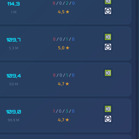
0
/
0
/
2
/
0
114,3
4,5 ★
1 M
0
/
0
/
1
/
0
109,7
5,0 ★
5,3 M
0
/
0
/
1
/
0
109,4
4,7 ★
50 M
1
/
0
/
3
/
0
109,0
4,7 ★
99,9 M