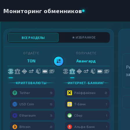
Мониторинг обменников
★ ИЗБРАННОЕ
ВСЕ РАЗДЕЛЫ
ОТДАЁТЕ
ПОЛУЧАЕТЕ
TON
Авангард
Р
з
КРИПТОВАЛЮТЫ
ИНТЕРНЕТ-БАНКИНГ
Tether
Райффайзен
9
2
USD Coin
Т-Банк
5
1
Ethereum
Сбер
3
1
Bitcoin
Альфа-Банк
2
1