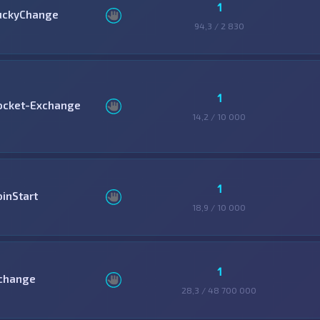
1
uckyChange
94,3 / 2 830
1
ocket-Exchange
14,2 / 10 000
1
oinStart
18,9 / 10 000
1
change
28,3 / 48 700 000