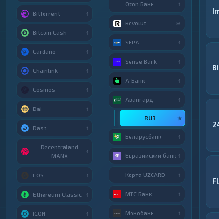
Ozon Банк
1
I
BitTorrent
1
Revolut
2
Bitcoin Cash
1
SEPA
1
Cardano
1
Sense Bank
1
B
Chainlink
1
А-Банк
1
Cosmos
1
Авангард
1
Dai
1
RUB
★
2
Dash
1
Беларусбанк
1
Decentraland
1
Евразийский банк
MANA
1
Карта UZCARD
EOS
1
1
F
МТС Банк
Ethereum Classic
1
1
Монобанк
ICON
1
1