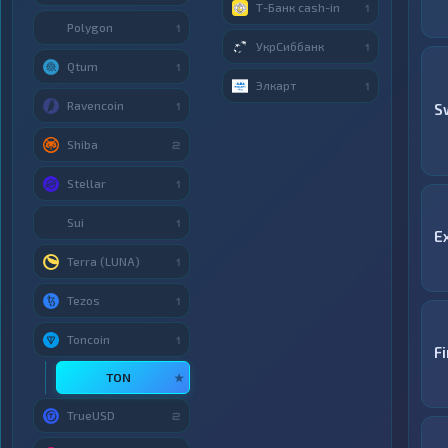
Т-Банк cash-in
1
Polygon
1
УкрСиббанк
1
Qtum
1
Элкарт
1
Ravencoin
1
S
Shiba
2
Stellar
1
Sui
1
E
Terra (LUNA)
1
Tezos
1
Toncoin
1
F
TON
★
TrueUSD
2