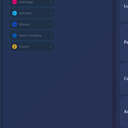
Uniswap
1
L
VeChain
1
Waves
1
Yearn Finance
1
P
Zcash
1
C
X