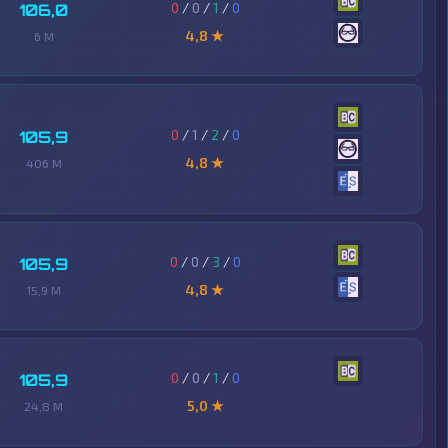
0
/
0
/
1
/
0
106,0
4,8 ★
6 M
0
/
1
/
2
/
0
105,9
4,8 ★
406 M
0
/
0
/
3
/
0
105,9
4,8 ★
15,9 M
0
/
0
/
1
/
0
105,9
5,0 ★
24,8 M