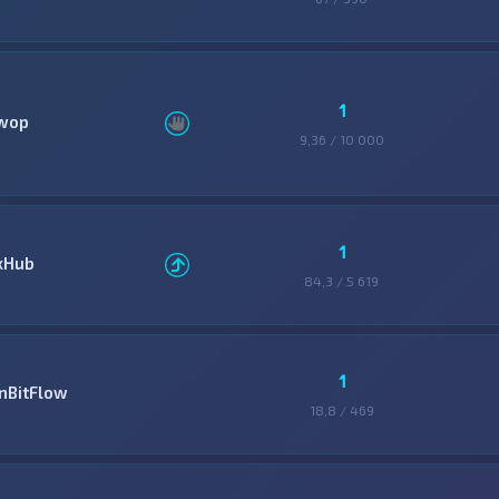
1
wop
9,36 / 10 000
1
xHub
84,3 / 5 619
1
inBitFlow
18,8 / 469