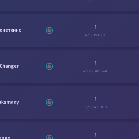
1
онеткинс
46 / 19 820
1
Changer
46,2 / 46 244
1
aksmany
91,9 / 46 000
1
ange