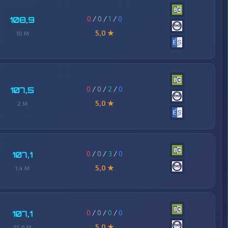
0
/
0
/
1
/
0
108,9
5,0 ★
10 M
0
/
0
/
2
/
0
107,5
5,0 ★
2 M
0
/
0
/
3
/
0
107,1
5,0 ★
1,4 M
0
/
0
/
0
/
0
107,1
5,0 ★
35,6 M