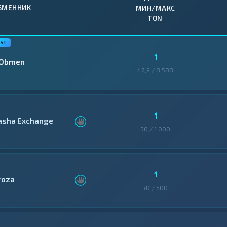
БМЕННИК
МИН/МАКС
TON
1
-Obmen
42,9 / 8 588
1
asha Exchange
50 / 1 000
1
roza
70 / 500