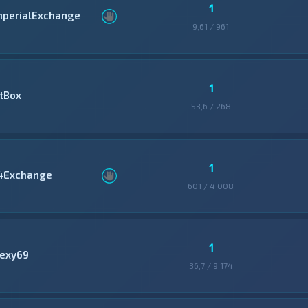
1
mperialExchange
9,61 / 961
1
itBox
53,6 / 268
1
4Exchange
601 / 4 008
1
lexy69
36,7 / 9 174