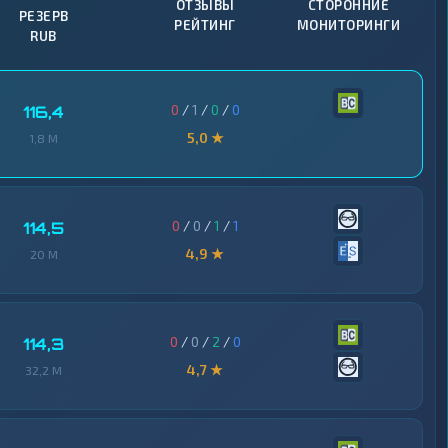
ОТЗЫВЫ
СТОРОННИЕ
РЕЗЕРВ
РЕЙТИНГ
МОНИТОРИНГИ
RUB
0
/
1
/
0
/
0
116,4
5,0 ★
1,8 M
0
/
0
/
1
/
1
114,5
4,9 ★
20 M
0
/
0
/
2
/
0
114,3
4,7 ★
32,2 M