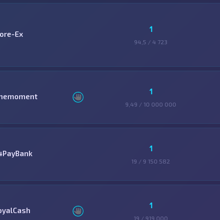
1
ore-Ex
94,5 / 4 723
1
nemoment
9,49 / 10 000 000
1
4PayBank
19 / 9 150 582
1
oyalCash
19 / 919 000