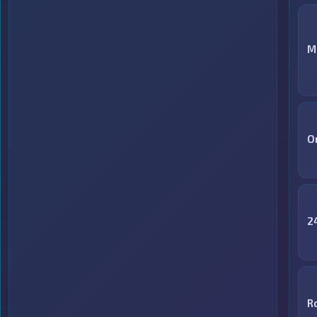
M
O
2
R