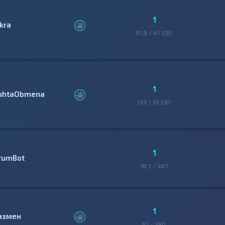
1
skra
91,8 / 41 330
1
uhtaObmena
139 / 18 597
1
rumBot
18,7 / 467
1
азмен
67 / 390