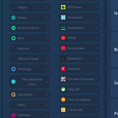
ОТП Банк
Kaspa
1
1
I
Открытие
Maker
1
1
Ощадбанк
NEAR Protocol
1
1
ПУМБ
NEO
1
1
Почта Банк
Notcoin
1
1
B
Приват24
Official Trump
1
1
Росбанк
Ontology
1
1
Русский Стандарт
PancakeSwap
1
1
G
CAKE
Сбер QR
1
Pax Dollar
1
Счет телефона
1
Pepe
1
Т-Банк QR
1
Р
Polkadot
1