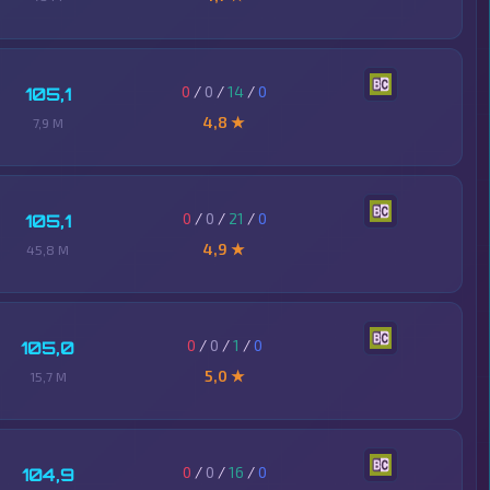
0
/
0
/
14
/
0
105,1
4,8 ★
7,9 M
0
/
0
/
21
/
0
105,1
4,9 ★
45,8 M
0
/
0
/
1
/
0
105,0
5,0 ★
15,7 M
0
/
0
/
16
/
0
104,9