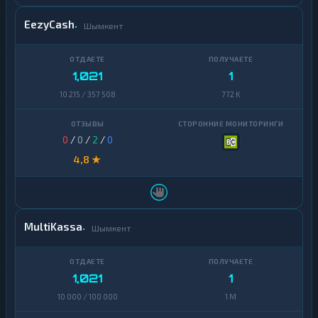
EezyCash
Шымкент
1,021
1
10 215 / 357 508
772 K
0
/
0
/
2
/
0
4,8 ★
MultiKassa
Шымкент
1,021
1
10 000 / 100 000
1 M