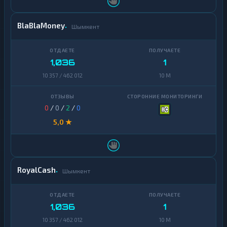
BlaBlaMoney
Шымкент
1,036
1
10 357 / 462 012
10 M
0
/
0
/
2
/
0
5,0 ★
RoyalCash
Шымкент
1,036
1
10 357 / 462 012
10 M