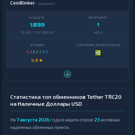
CoinBlinker
Шымкент
1,039
1
10 085 / 1 007 883 143
490 K
0
/
0
/
2
/
0
4,8 ★
Статистика топ обменников Tether TRC20
на Наличные Доллары USD
На
7 августа 2026
года в нашем списке
23
активных
надежных обменных пункта.