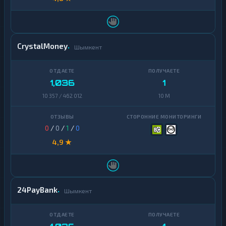
CrystalMoney
Шымкент
1,036
1
10 357 / 462 012
10 M
0
/
0
/
1
/
0
4,9 ★
24PayBank
Шымкент