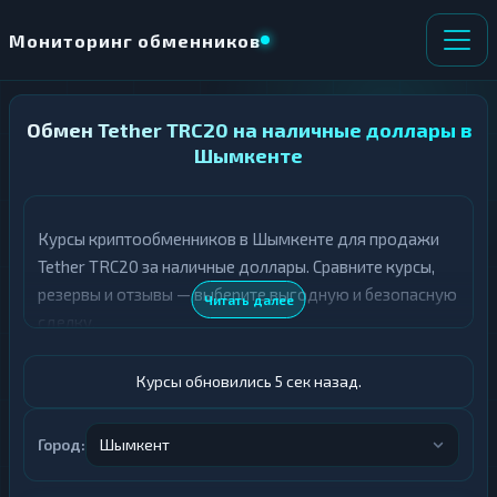
Мониторинг обменников
Обмен Tether TRC20 на наличные доллары в
НАПРАВЛЕНИЕ
×
ОБМЕНА
Шымкенте
★ ИЗБРАННОЕ
ВСЕ РАЗДЕЛЫ
Курсы криптообменников в Шымкенте для продажи
Tether TRC20 за наличные доллары. Сравните курсы,
О
П
Т
О
резервы и отзывы — выберите выгодную и безопасную
Читать далее
Д
Л
сделку.
А
У
Ё
Ч
Т
А
Курсы обновились 6 сек назад.
Е
Е
Т
USDT TRC20
Е
Город:
Шымкент
Доллары