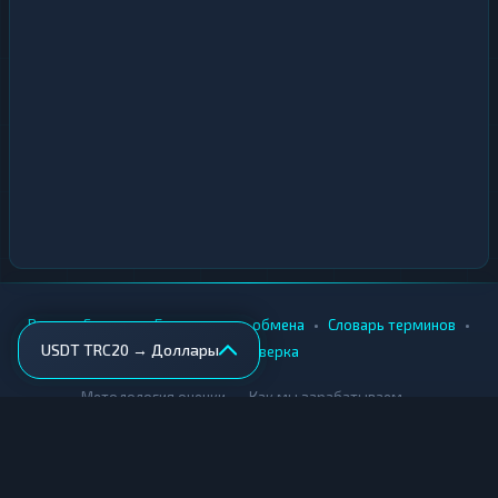
•
•
•
•
Вики
Города
Безопасность обмена
Словарь терминов
USDT TRC20 → Доллары
AML-проверка
•
•
Методология оценки
Как мы зарабатываем
Для обменников
Купить крипту