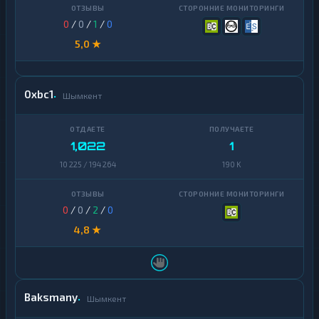
0
/
0
/
1
/
0
5,0 ★
0xbc1
Шымкент
1,022
1
10 225 / 194 264
190 K
0
/
0
/
2
/
0
4,8 ★
Baksmany
Шымкент