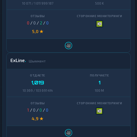
Terra
10 071 / 1 011 999 187
500 K
1
(LUNA)
Tezos
1
0
/
0
/
2
/
0
Toncoin
5,0 ★
1
TrueUSD
2
Uniswap
1
ExLine
Шымкент
VeChain
1
Waves
1
1,019
1
Yearn
1
10 369 / 103 691 414
100 M
Finance
Zcash
1
1
/
0
/
0
/
0
4,9 ★