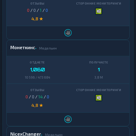
0
/
0
/
1
/
0
4,8 ★
Монеткинс
Медельин
1,060
1
10 596 / 473 684
3,8 M
0
/
0
/
14
/
0
4,8 ★
NicexChanger
Медельин