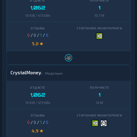
1,062
1
10 618 / 473 684
10,7 M
0
/
0
/
1
/
0
5,0 ★
CrystalMoney
Медельин
1,062
1
10 618 / 473 684
10 M
0
/
0
/
1
/
0
4,9 ★