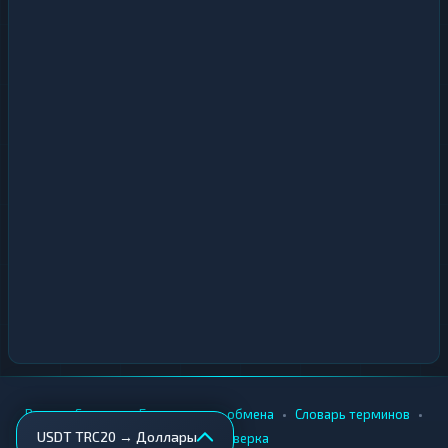
•
•
•
•
Вики
Города
Безопасность обмена
Словарь терминов
USDT TRC20 → Доллары
AML-проверка