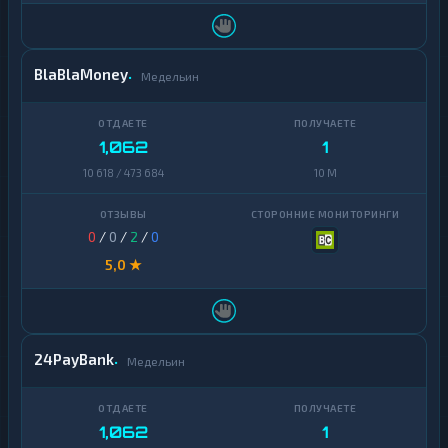
BlaBlaMoney
Медельин
1,062
1
10 618 / 473 684
10 M
0
/
0
/
2
/
0
5,0 ★
24PayBank
Медельин
1,062
1