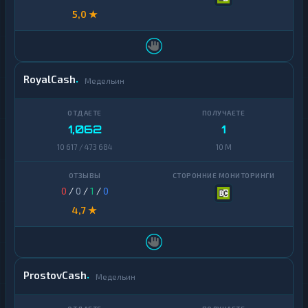
5,0 ★
RoyalCash
Медельин
1,062
1
10 617 / 473 684
10 M
0
/
0
/
1
/
0
4,7 ★
ProstovCash
Медельин