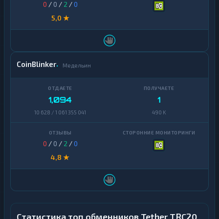
0
/
0
/
2
/
0
5,0 ★
CoinBlinker
Медельин
1,094
1
10 628 / 1 061 355 041
490 K
0
/
0
/
2
/
0
4,8 ★
Статистика топ обменников Tether TRC20