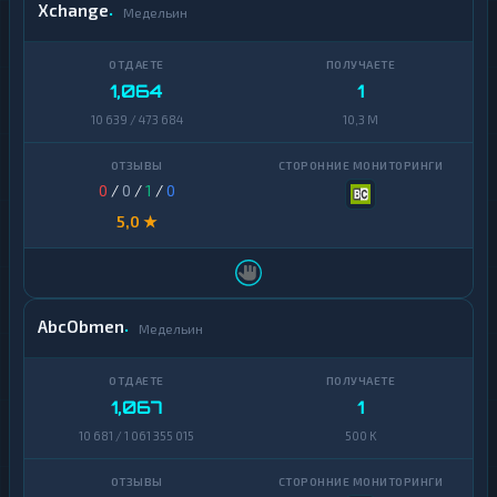
Xchange
Медельин
1,064
1
10 639 / 473 684
10,3 M
0
/
0
/
1
/
0
5,0 ★
AbcObmen
Медельин
1,067
1
10 681 / 1 061 355 015
500 K