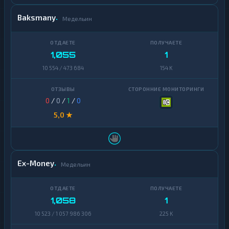
Baksmany
Медельин
1,055
1
10 554 / 473 684
154 K
0
/
0
/
1
/
0
5,0 ★
Ex-Money
Медельин
1,058
1
10 523 / 1 057 986 306
225 K