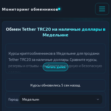
Мониторинг обменников
Обмен Tether TRC20 на наличные доллары в
НАПРАВЛЕНИЕ
×
ОБМЕНА
Медельине
★ ИЗБРАННОЕ
ВСЕ РАЗДЕЛЫ
Курсы криптообменников в Медельине для продажи
Tether TRC20 за наличные доллары. Сравните курсы,
О
П
Т
О
резервы и отзывы — выберите выгодную и безопасную
Читать далее
Д
Л
сделку.
А
У
Ё
Ч
Т
А
Курсы обновились 6 сек назад.
Е
Е
Т
USDT TRC20
Е
Город:
Медельин
Доллары