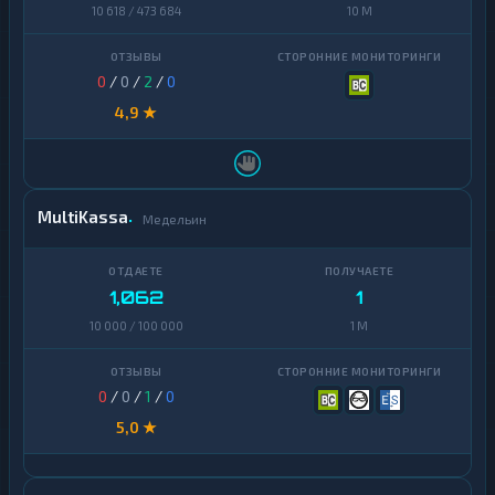
10 618 / 473 684
10 M
0
/
0
/
2
/
0
4,9 ★
MultiKassa
Медельин
1,062
1
10 000 / 100 000
1 M
0
/
0
/
1
/
0
5,0 ★