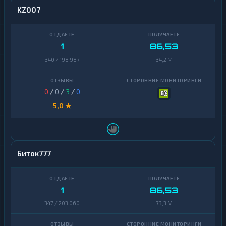
KZ007
1
86,53
340 / 198 987
34,2 M
0
/
0
/
3
/
0
5,0 ★
Биток777
1
86,53
347 / 203 060
73,3 M