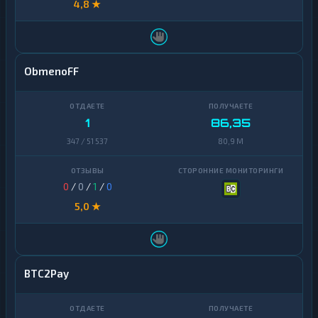
4,8 ★
ObmenoFF
1
86,35
347 / 51 537
80,9 M
0
/
0
/
1
/
0
5,0 ★
BTC2Pay