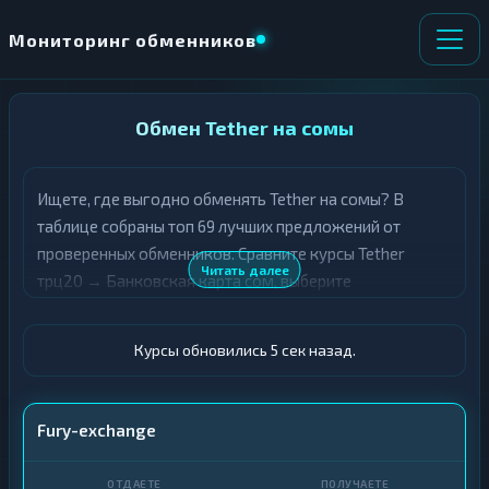
Мониторинг обменников
НАПРАВЛЕНИЕ
Обмен Tether на сомы
×
ОБМЕНА
Ищете, где выгодно обменять Tether на сомы? В
★ ИЗБРАННОЕ
ВСЕ РАЗДЕЛЫ
таблице собраны топ 69 лучших предложений от
проверенных обменников. Сравните курсы Tether
О
П
Читать далее
трц20 → Банковская карта сом, выберите
Т
О
Д
подходящий вариант с учётом резерва и лимитов, и
Л
А
У
совершите обмен быстро и безопасно. Все обменные
Ё
Ч
Курсы обновились 5 сек назад.
пункты прошли модерацию и отображаются с учётом
Т
А
выгодности курса.
Е
Е
Т
USDT TRC20
Fury-exchange
Е
Карта · KGS