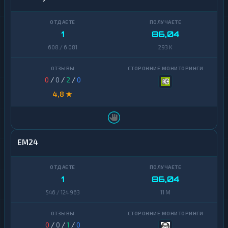
1
86,04
608 / 6 081
293 K
0
/
0
/
2
/
0
4,8 ★
EM24
1
86,04
546 / 124 963
11 M
0
/
0
/
1
/
0