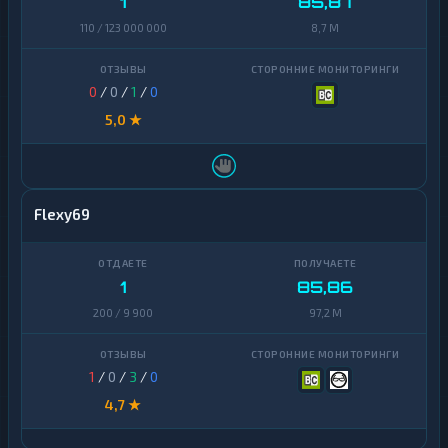
1
85,87
110 / 123 000 000
8,7 M
0
/
0
/
1
/
0
5,0 ★
Flexy69
1
85,86
200 / 9 900
97,2 M
1
/
0
/
3
/
0
4,7 ★