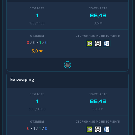
1
86,48
175 / 1 100
8,6 M
0
/
0
/
1
/
0
5,0 ★
Exswaping
1
86,48
500 / 1 500
99,9 M
0
/
1
/
1
/
0