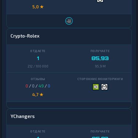
5,0 ★
Crypto-Rolex
1
85,93
212 / 100 000
95,9 M
0
/
0
/
49
/
0
4,7 ★
YChangers