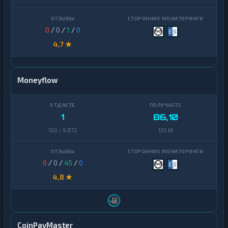
0
/
0
/
1
/
0
4,7 ★
Moneyflow
1
86,10
100 / 9 872
105 M
0
/
0
/
45
/
0
4,8 ★
CoinPayMaster