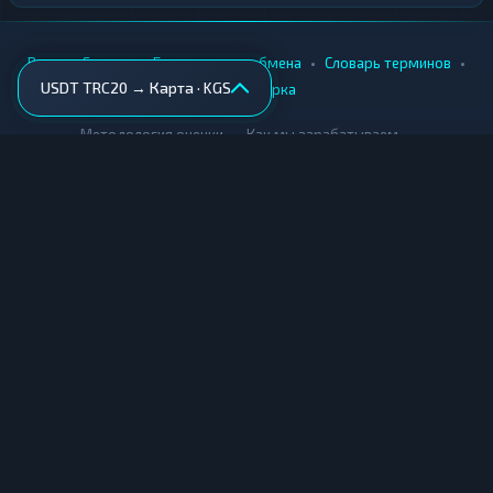
•
•
•
•
Вики
Города
Безопасность обмена
Словарь терминов
USDT TRC20 → Карта · KGS
AML-проверка
•
•
Методология оценки
Как мы зарабатываем
Для обменников
Купить крипту
Продать крипту
Купить за рубли
Продать за рубли
© Мониторинг обменников — 2026
|
|
|