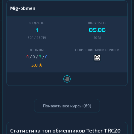
Mig-obmen
1
85,86
304 / 65 719
10 M
0
/
0
/
3
/
0
5,0 ★
Показать все курсы (
69
)
Статистика топ обменников Tether TRC20