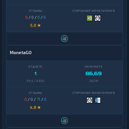
0
/
0
/
0
/
0
5,0 ★
MonetaGO
1
86,69
99,4 / 9 805
262 M
0
/
0
/
71
/
0
4,8 ★