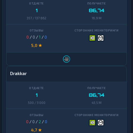
Ontology
1
1
86,74
PancakeSwap
357 / 137 862
16,9 M
1
CAKE
Pax
1
0
/
0
/
1
/
0
Dollar
5,0 ★
Pepe
1
Polkadot
1
Polygon
1
Drakkar
Qtum
1
Ravencoin
1
1
86,74
500 / 3 000
43,5 M
Shiba
2
Stellar
1
0
/
0
/
2
/
0
Sui
1
4,7 ★