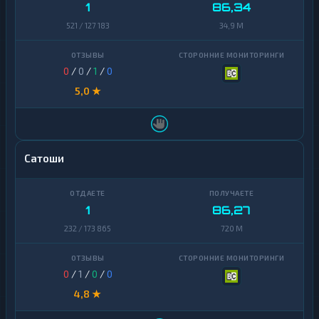
1
86,34
521 / 127 183
34,9 M
0
/
0
/
1
/
0
5,0 ★
Сатоши
1
86,27
232 / 173 865
720 M
0
/
1
/
0
/
0
4,8 ★