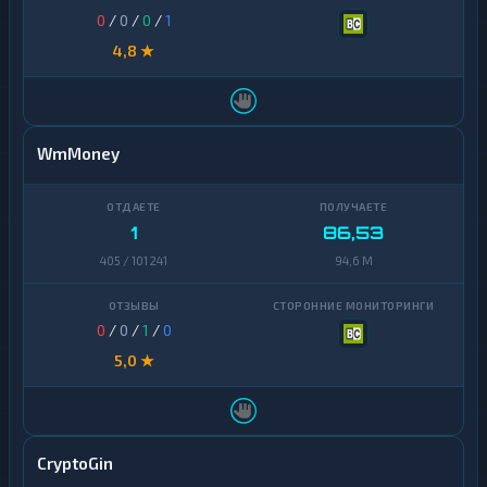
0
/
0
/
0
/
1
4,8 ★
WmMoney
1
86,53
405 / 101 241
94,6 M
0
/
0
/
1
/
0
5,0 ★
CryptoGin