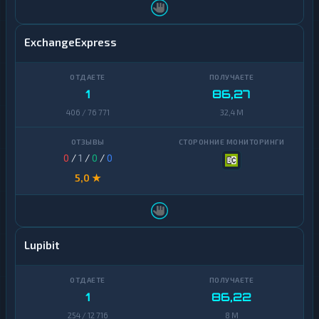
ExchangeExpress
1
86,27
406 / 76 771
32,4 M
0
/
1
/
0
/
0
5,0 ★
Lupibit
1
86,22
254 / 12 716
8 M