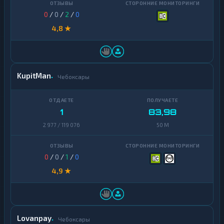
Ontology
1
0
/
0
/
2
/
0
PancakeSwap
4,8 ★
1
CAKE
Pax
1
Dollar
KupitMan
Чебоксары
Pepe
1
Polkadot
1
1
83,98
Polygon
1
2 977 / 119 076
50 M
Qtum
1
Ravencoin
1
0
/
0
/
1
/
0
4,9 ★
Shiba
2
Stellar
1
Sui
1
Lovanpay
Чебоксары