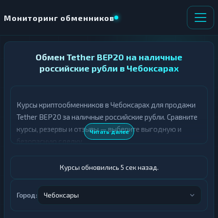
Мониторинг обменников
НАПРАВЛЕНИЕ
Обмен Tether BEP20 на наличные
×
ОБМЕНА
российские рубли в Чебоксарах
★ ИЗБРАННОЕ
ВСЕ РАЗДЕЛЫ
Курсы криптообменников в Чебоксарах для продажи
Tether BEP20 за наличные российские рубли. Сравните
О
П
Т
О
курсы, резервы и отзывы — выберите выгодную и
Читать далее
Д
Л
безопасную сделку.
А
У
Ё
Ч
Т
А
Курсы обновились 6 сек назад.
Е
Е
Т
USDT BEP20
Е
Город:
Чебоксары
Российский рубль