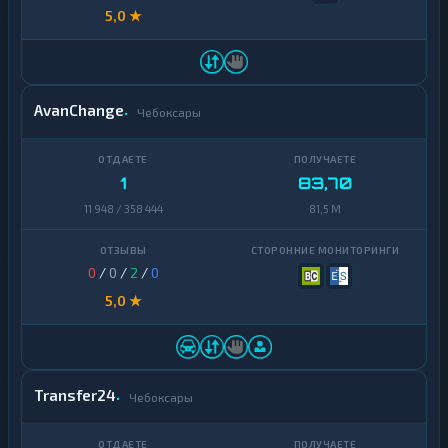
5,0 ★
AvanChange
Чебоксары
1
83,70
11 948 / 358 444
81,5 M
0
/
0
/
2
/
0
5,0 ★
Transfer24
Чебоксары