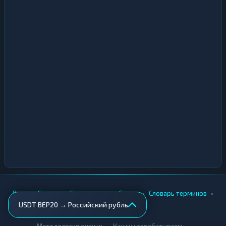
•
•
•
•
Вики
Города
Безопасность обмена
Словарь терминов
USDT BEP20 → Российский рубль
AML-проверка
•
•
Методология оценки
Как мы зарабатываем