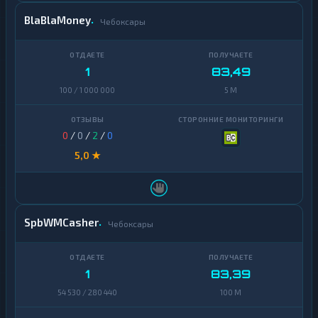
BlaBlaMoney
Чебоксары
1
83,49
100 / 1 000 000
5 M
0
/
0
/
2
/
0
5,0 ★
SpbWMCasher
Чебоксары
1
83,39
54 530 / 280 440
100 M