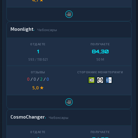
доллар
0
Узбекский
USD
1
5
Сум
Coin
Moonlight
Чебоксары
Ethereum
3
Bitcoin
2
1
84,30
Litecoin
1
593 / 118 621
50 M
Tron
1
Monero
1
0
/
0
/
2
/
0
Ripple
5,0 ★
1
Solana
1
Dogecoin
1
CosmoChanger
Чебоксары
Algorand
1
Arbitrum
1