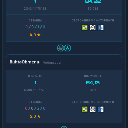
1
84,22
Avalanche
1
2 346 / 1 173 158
50,6 M
Basic
Attention
1
Token
0
/
0
/
1
/
0
4,9 ★
Binance
Coin
1
(BNB)
BitTorrent
1
BuhtaObmena
Чебоксары
Bitcoin
1
Cash
1
84,13
Cardano
1
4 500 / 586 579
50 M
Chainlink
1
Cosmos
1
0
/
0
/
2
/
0
Dai
1
5,0 ★
Dash
1