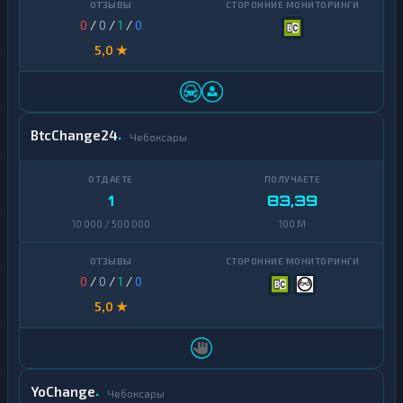
0
/
0
/
1
/
0
5,0 ★
BtcChange24
Чебоксары
1
83,39
10 000 / 500 000
100 M
0
/
0
/
1
/
0
5,0 ★
YoChange
Чебоксары