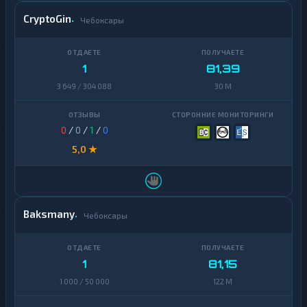
CryptoGin
Чебоксары
1
81,39
3 649 / 304 088
30 M
0
/
0
/
1
/
0
5,0 ★
Baksmany
Чебоксары
1
81,15
1 000 / 50 000
122 M