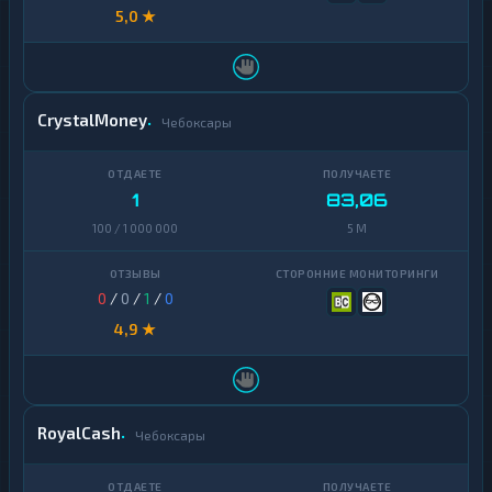
5,0 ★
CrystalMoney
Чебоксары
1
83,06
100 / 1 000 000
5 M
0
/
0
/
1
/
0
4,9 ★
RoyalCash
Чебоксары