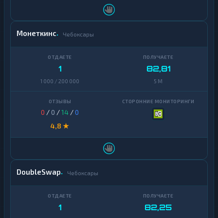
Монеткинс
Чебоксары
1
82,81
1 000 / 200 000
5 M
0
/
0
/
14
/
0
4,8 ★
DoubleSwap
Чебоксары
1
82,25