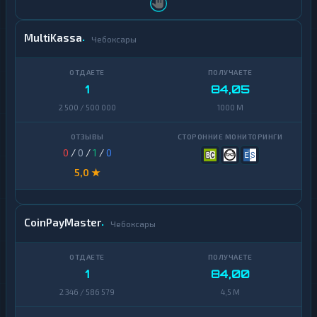
Decentraland
1
MANA
MultiKassa
Чебоксары
EOS
1
Ethereum
1
84,05
1
Classic
2 500 / 500 000
1000 M
ICON
1
Kaspa
1
0
/
0
/
1
/
0
5,0 ★
Maker
1
NEAR
1
Protocol
CoinPayMaster
Чебоксары
NEO
1
Notcoin
1
1
84,00
Official
2 346 / 586 579
4,5 M
1
Trump