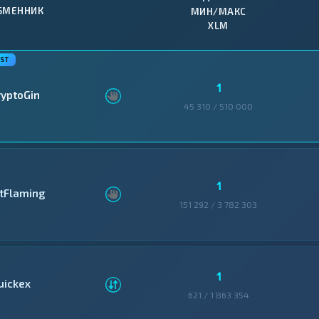
БМЕННИК
МИН/МАКС
XLM
1
ryptoGin
45 310 / 510 000
1
itFlaming
151 292 / 3 782 303
1
uickex
621 / 1 863 354