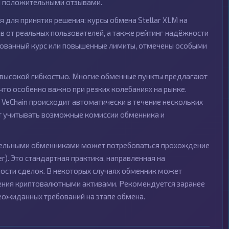
и положительными отзывами.
для принятия решения: курсы обмена Stellar XLM на
в от реальных пользователей, а также рейтинг надёжности
ированный курс или повышенные лимиты, отмечены особыми
я высокой гибкостью. Многие обменные пункты предлагают
то особенно важно при резких колебаниях на рынке.
 VeChain происходит автоматически в течение нескольких
ит учитывать возможные комиссии обменника и
тдельными обменниками может потребоваться прохождение
r). Это стандартная практика, направленная на
ости сделок. В некоторых случаях обменник может
ения криптовалютными активами. Рекомендуется заранее
еожиданных требований на этапе обмена.