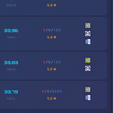
4,6 ★
1022 M
0
/
0
/
1
/
0
33,96
4,6 ★
148 K
0
/
0
/
1
/
0
33,83
5,0 ★
100 M
0
/
0
/
63
/
0
33,79
5,0 ★
530 K