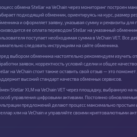
роцесс обмена Stellar на VeChain через мониторинг построен ма
ыбирает подходящий обменник, ориентируясь на курс, размер рез
бменника и оформляет заявку, указывая сумму и реквизиты для 
роизводится ее оплата переводом Stellar на указанный обменник
ользователя поступает необходимая сумма в VeChain VET. Все д
нимательно следовать инструкциям на сайте обменника.
еред выбором обменника настоятельно рекомендуем изучить от
бработки заявок, корректность условий сделки и общее качеств
tellar на VeChain стоит также оставить свой отзыв — это помож
оддержит высокий стандарт качества обменных сервисов.
бмен Stellar XLM на VeChain VET через площадку, выбранную на
пособ управления цифровыми активами. Постоянно обновляемые 
ильтрации предложений делают процесс максимально простым и
теллар хлм на VeChain и управляйте своими криптовалютными ак