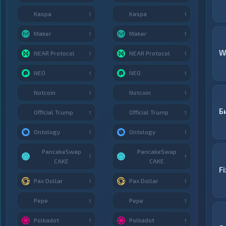
Kaspa
Kaspa
1
1
Maker
Maker
1
1
W
NEAR Protocol
NEAR Protocol
1
1
NEO
NEO
1
1
Notcoin
Notcoin
1
1
Б
Official Trump
Official Trump
1
1
Ontology
Ontology
1
1
PancakeSwap
PancakeSwap
1
1
CAKE
CAKE
F
Pax Dollar
Pax Dollar
1
1
Pepe
Pepe
1
1
Polkadot
Polkadot
1
1