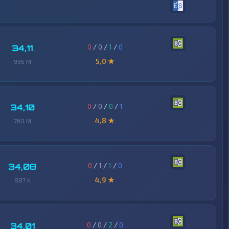
0
/
0
/
1
/
0
34,11
5,0 ★
935 M
0
/
0
/
0
/
1
34,10
4,8 ★
760 M
0
/
1
/
1
/
0
34,08
4,9 ★
887 K
0
/
0
/
2
/
0
34,01