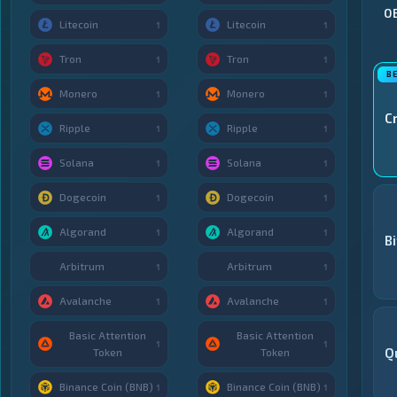
О
Litecoin
Litecoin
1
1
Tron
Tron
1
1
Monero
Monero
1
1
C
Ripple
Ripple
1
1
Solana
Solana
1
1
Dogecoin
Dogecoin
1
1
Algorand
Algorand
1
1
B
Arbitrum
Arbitrum
1
1
Avalanche
Avalanche
1
1
Basic Attention
Basic Attention
1
1
Q
Token
Token
Binance Coin (BNB)
Binance Coin (BNB)
1
1