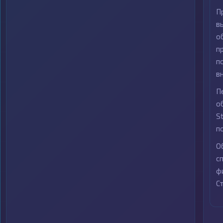
П
в
о
п
п
в
П
о
S
п
О
с
ф
С