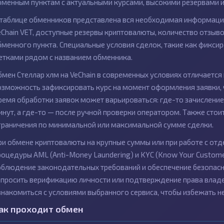
бменным пунктам с актуальными курсами, высокими резервами 
 таблице обменников представлена вся необходимая информация 
eChain VET, доступные резервы криптовалюты, количество отзыво
бменного пункта. Специальные условия сделок, такие как фикс
етками рядом с названием обменника.
бмен Стеллар хлм на VeChain в современных условиях отличаетс
озможность зафиксировать курс на момент оформления заявки, ч
ремя обработки заявок может варьироваться: где-то зачисление
инут, а где-то — после ручной проверки оператором. Также сто
граничения по минимальной или максимальной сумме сделки.
ри обмене криптовалюты на крупные суммы или при работе с о
роцедуры AML (Anti-Money Laundering) и KYC (Know Your Custome
облюдение законодательных требований и обеспечение безопасн
апросить верификацию личности или подтверждение права влад
знакомиться с условиями выбранного сервиса, чтобы избежать н
ак проходит обмен