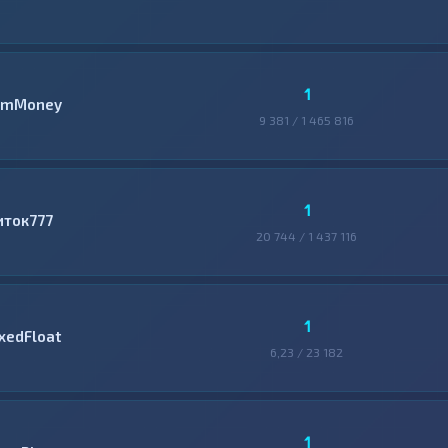
1
mMoney
9 381 / 1 465 816
1
иток777
20 744 / 1 437 116
1
ixedFloat
6,23 / 23 182
1