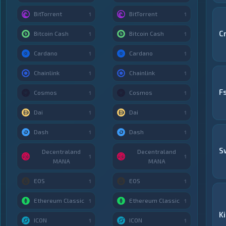
BitTorrent
BitTorrent
1
1
C
Bitcoin Cash
Bitcoin Cash
1
1
Cardano
Cardano
1
1
Chainlink
Chainlink
1
1
F
Cosmos
Cosmos
1
1
Dai
Dai
1
1
Dash
Dash
1
1
S
Decentraland
Decentraland
1
1
MANA
MANA
EOS
EOS
1
1
Ethereum Classic
Ethereum Classic
1
1
K
ICON
ICON
1
1