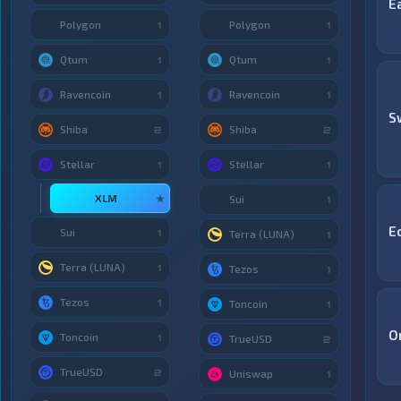
E
Polygon
Polygon
1
1
Qtum
Qtum
1
1
Ravencoin
Ravencoin
1
1
S
Shiba
Shiba
2
2
Stellar
Stellar
1
1
XLM
★
Sui
1
E
Sui
1
Terra (LUNA)
1
Terra (LUNA)
1
Tezos
1
Tezos
1
Toncoin
1
O
Toncoin
1
TrueUSD
2
TrueUSD
2
Uniswap
1