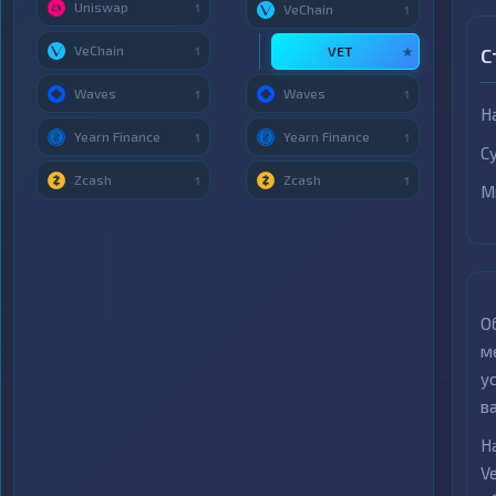
Uniswap
1
VeChain
1
VeChain
VET
С
1
★
Waves
Waves
1
1
Н
Yearn Finance
Yearn Finance
1
1
С
Zcash
Zcash
1
1
М
О
м
у
в
Н
V