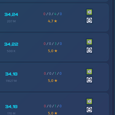
0
/
0
/
4
/
0
34,24
4,7 ★
207 M
0
/
0
/
3
/
0
34,22
5,0 ★
500 K
0
/
0
/
1
/
0
34,18
5,0 ★
11627 M
0
/
0
/
1
/
0
34,18
5,0 ★
170 M