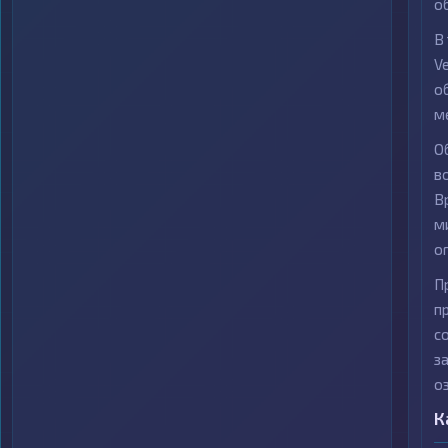
о
В
V
о
м
О
в
В
м
о
П
п
с
з
о
К