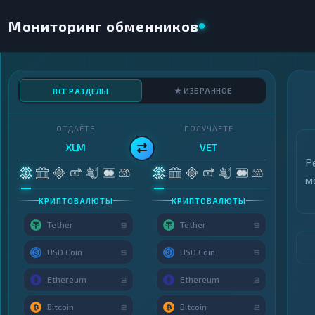
Мониторинг обменников
★ ИЗБРАННОЕ
ВСЕ РАЗДЕЛЫ
ОТДАЁТЕ
ПОЛУЧАЕТЕ
XLM
VET
Р
м
КРИПТОВАЛЮТЫ
КРИПТОВАЛЮТЫ
Tether
Tether
9
9
USD Coin
USD Coin
5
5
Ethereum
Ethereum
3
3
Bitcoin
Bitcoin
2
2