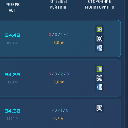
ОТЗЫВЫ
СТОРОННИЕ
РЕЗЕРВ
РЕЙТИНГ
МОНИТОРИНГИ
VET
0
/
0
/
1
/
0
34,49
5,0 ★
65,3 M
0
/
0
/
2
/
0
34,39
5,0 ★
15,8 M
1
/
0
/
1
/
0
34,30
4,7 ★
5364 M