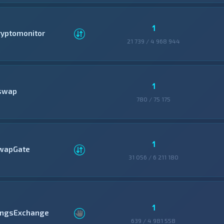
1
ryptomonitor
21 739 / 4 968 944
1
swap
780 / 75 175
1
wapGate
31 056 / 6 211 180
1
ingsExchange
639 / 4 981 558