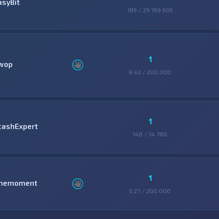
asyBit
186 / 29 769 605
1
wop
9,42 / 200 000
1
cashExpert
148 / 14 780
1
nemoment
5,27 / 200 000