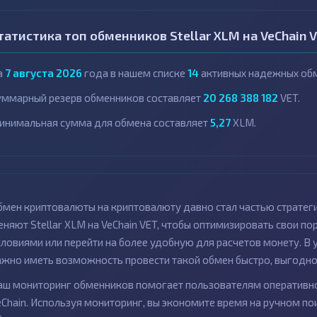
татистика топ обменников Stellar XLM на VeChain 
а
7 августа 2026
года в нашем списке
14
активных надежных обм
уммарный резерв обменников составляет
20 268 388 182
VET.
инимальная сумма для обмена составляет
5,27
XLM.
бмен криптовалюты на криптовалюту давно стал частью стратег
еняют Stellar XLM на VeChain VET, чтобы оптимизировать свои 
словиями или перейти на более удобную для расчетов монету. В
ажно иметь возможность провести такой обмен быстро, выгодно 
аш мониторинг обменников помогает пользователям оперативно
eChain. Используя мониторинг, вы экономите время на ручном по