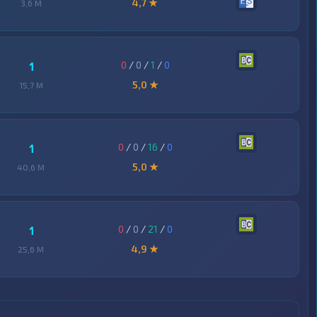
4,7 ★
3,6 M
0
/
0
/
1
/
0
1
5,0 ★
15,7 M
0
/
0
/
16
/
0
1
5,0 ★
40,6 M
0
/
0
/
21
/
0
1
4,9 ★
25,6 M