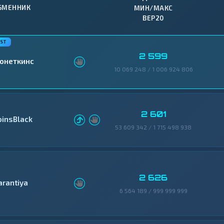
БМЕННИК
МИН/МАКС
BEP20
2 599
онеткинс
10 069 248 / 1 006 924 806
2 601
oinsBlack
53 609 342 / 1 715 498 938
2 626
arantiya
6 564 189 / 999 999 999