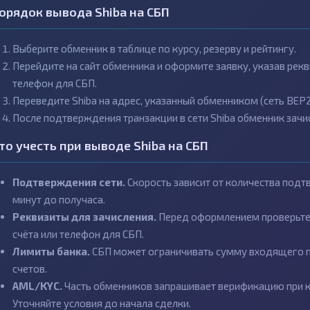
орядок вывода Shiba на СБП
Выберите обменник в таблице по курсу, резерву и рейтингу.
Перейдите на сайт обменника и оформите заявку, указав рекв
телефон для СБП.
Переведите Shiba на адрес, указанный обменником (сеть BEP2
После подтверждения транзакции в сети Shiba обменник зачис
то учесть при выводе Shiba на СБП
Подтверждения сети.
Скорость зависит от количества подт
минут до получаса.
Реквизиты для зачисления.
Перед оформлением проверьте, 
счёта или телефон для СБП.
Лимиты банка.
СБП может ограничивать сумму входящего п
счетов.
AML/KYC.
Часть обменников запрашивает верификацию при кр
Уточняйте условия до начала сделки.