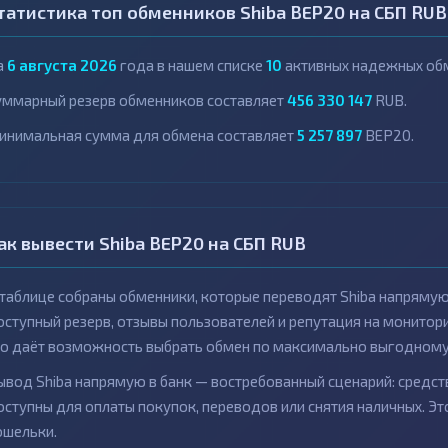
татистика топ обменников Shiba BEP20 на СБП RUB
а
6 августа 2026
года в нашем списке
10
активных надежных обм
уммарный резерв обменников составляет
456 330 147
RUB.
инимальная сумма для обмена составляет
5 257 897
BEP20.
ак вывести Shiba BEP20 на СБП RUB
 таблице собраны обменники, которые переводят Shiba напрямую 
оступный резерв, отзывы пользователей и репутация на монито
то даёт возможность выбрать обмен по максимально выгодному 
ывод Shiba напрямую в банк — востребованный сценарий: средств
оступны для оплаты покупок, переводов или снятия наличных. Э
ошельки.