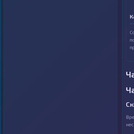
К
С
п
п
Ч
Ч
Ск
Вре
нес