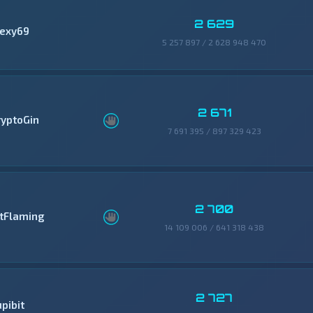
2 629
lexy69
5 257 897 / 2 628 948 470
2 671
ryptoGin
7 691 395 / 897 329 423
2 700
itFlaming
14 109 006 / 641 318 438
2 727
pibit