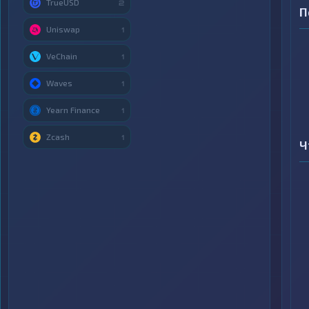
TrueUSD
2
П
Uniswap
1
VeChain
1
Waves
1
Yearn Finance
1
Zcash
1
Ч