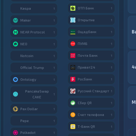
ОТП Банк
Kaspa
1
1
Открытие
Maker
1
1
B
Ощадбанк
NEAR Protocol
1
1
ПУМБ
NEO
1
1
Почта Банк
Notcoin
1
1
4
Приват24
Official Trump
1
1
Росбанк
Ontology
1
1
Русский Стандарт
PancakeSwap
1
1
CAKE
M
Сбер QR
1
Pax Dollar
1
Счет телефона
1
Pepe
1
Т-Банк QR
1
Polkadot
1