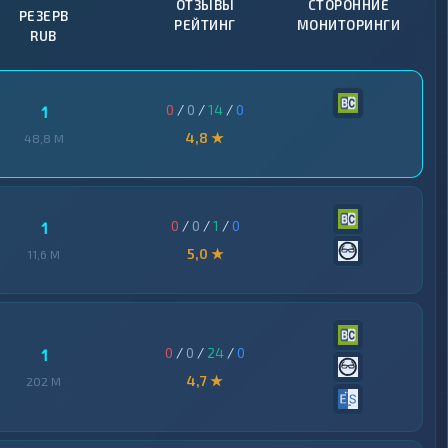
ОТЗЫВЫ
СТОРОННИЕ
РЕЗЕРВ
РЕЙТИНГ
МОНИТОРИНГИ
RUB
0
/
0
/
14
/
0
1
4,8 ★
48,8 M
0
/
0
/
1
/
0
1
5,0 ★
11,6 M
0
/
0
/
24
/
0
1
4,7 ★
202 M