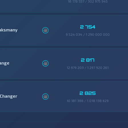
18 178 557 / 302 975 945
2 754
aksmany
9 524 034 / 1 290 000 000
2 817
ange
12 979 203 / 1 297 920 261
2 825
Changer
10 181 386 / 1 018 138 629