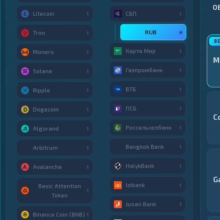
О
Litecoin
СБП
1
1
RUB
★
Tron
1
Карта Мир
1
Monero
1
М
Газпромбанк
1
Solana
1
ВТБ
1
Ripple
1
ПСБ
1
Dogecoin
1
C
Россельхозбанк
1
Algorand
1
Bangkok Bank
1
Arbitrum
1
HalykBank
1
Avalanche
1
G
Izibank
1
Basic Attention
1
Token
Jusan Bank
1
Binance Coin (BNB)
1