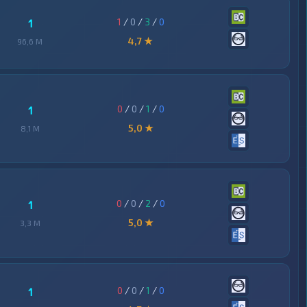
1
/
0
/
3
/
0
1
4,7 ★
96,6 M
0
/
0
/
1
/
0
1
5,0 ★
8,1 M
0
/
0
/
2
/
0
1
5,0 ★
3,3 M
0
/
0
/
1
/
0
1