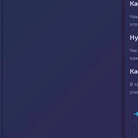
Ка
Чащ
это
Ну
Час
каж
Ка
В т
учи