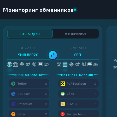
Мониторинг обменников
★ ИЗБРАННОЕ
ВСЕ РАЗДЕЛЫ
ОТДАЁТЕ
ПОЛУЧАЕТЕ
SHIB BEP20
СБП
Р
з
КРИПТОВАЛЮТЫ
ИНТЕРНЕТ-БАНКИНГ
Tether
Райффайзен
9
2
USD Coin
Сбер
5
1
Ethereum
Т-Банк
3
1
Bitcoin
Альфа-Банк
2
1