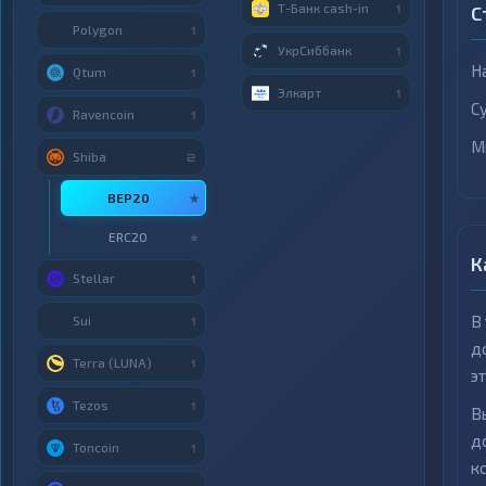
Т-Банк cash-in
С
1
Polygon
1
УкрСиббанк
1
Н
Qtum
1
Элкарт
1
С
Ravencoin
1
М
Shiba
2
BEP20
★
ERC20
★
К
Stellar
1
В
Sui
1
д
Terra (LUNA)
1
э
Tezos
1
В
д
Toncoin
1
к