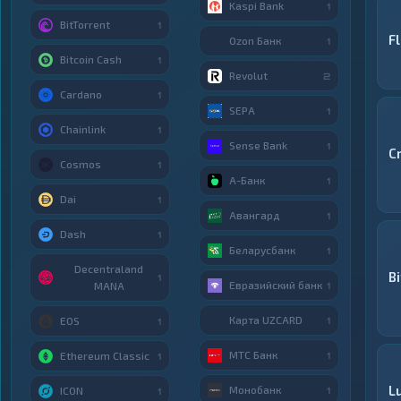
Kaspi Bank
1
BitTorrent
1
F
Ozon Банк
1
Bitcoin Cash
1
Revolut
2
Cardano
1
SEPA
1
Chainlink
1
Sense Bank
1
C
Cosmos
1
А-Банк
1
Dai
1
Авангард
1
Dash
1
Беларусбанк
1
Decentraland
B
1
Евразийский банк
MANA
1
Карта UZCARD
EOS
1
1
МТС Банк
Ethereum Classic
1
1
Lu
Монобанк
ICON
1
1