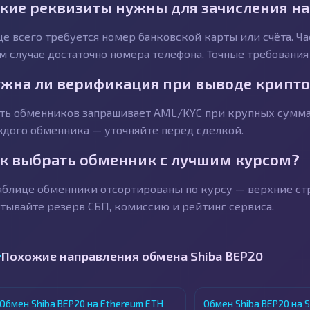
кие реквизиты нужны для зачисления на
е всего требуется номер банковской карты или счёта. Ч
м случае достаточно номера телефона. Точные требования
жна ли верификация при выводе крипто
ть обменников запрашивает AML/KYC при крупных суммах 
дого обменника — уточняйте перед сделкой.
к выбрать обменник с лучшим курсом?
аблице обменники отсортированы по курсу — верхние с
тывайте резерв СБП, комиссию и рейтинг сервиса.
Похожие направления обмена Shiba BEP20
Обмен Shiba BEP20 на Ethereum ETH
Обмен Shiba BEP20 на S