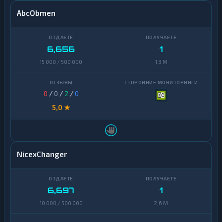
AbcObmen
6,656
1
15 000 / 500 000
1,3 M
0
/
0
/
2
/
0
5,0 ★
NicexChanger
6,697
1
10 000 / 500 000
2,6 M