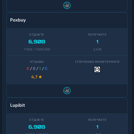
Poxbuy
6,908
1
7 000 / 1 000 000
2,4 M
0
/
0
/
1
/
0
4,7 ★
Lupibit
6,908
1