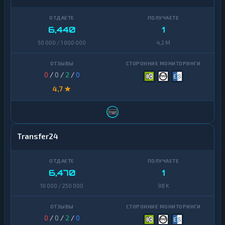
Zcash
1
6,440
1
50 000 / 1 000 000
4,2 M
0
/
0
/
2
/
0
4,7 ★
Transfer24
6,470
1
10 000 / 250 000
98 K
0
/
0
/
2
/
0