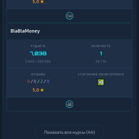
5,0 ★
BlaBlaMoney
7,038
1
5 000 / 200 000
26,7 M
0
/
0
/
2
/
0
5,0 ★
Показать все курсы (
44
)