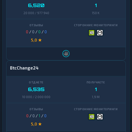
6,520
1
20 000 / 977 940
150 K
0
/
0
/
0
/
0
5,0 ★
BtcChange24
6,535
1
10 000 / 2 000 000
1,9 M
0
/
0
/
1
/
0
5,0 ★