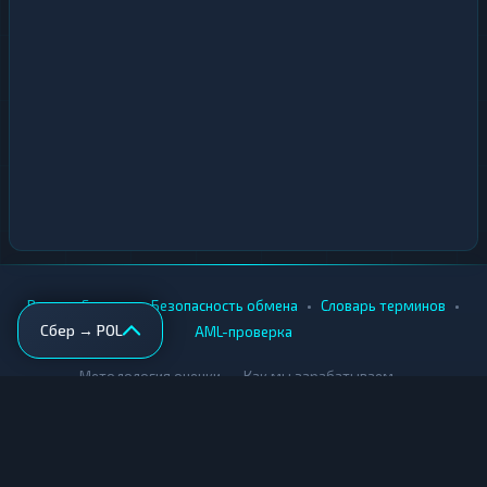
•
•
•
•
Вики
Города
Безопасность обмена
Словарь терминов
Сбер → POL
AML-проверка
•
•
Методология оценки
Как мы зарабатываем
Для обменников
Купить крипту