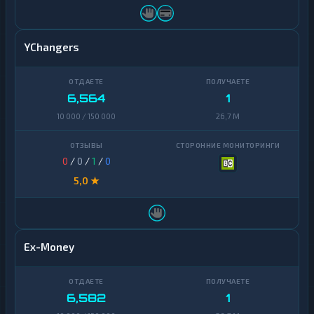
YChangers
6,564
1
10 000 / 150 000
26,7 M
0
/
0
/
1
/
0
5,0 ★
Ex-Money
6,582
1