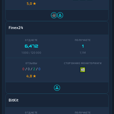
5,0 ★
Finex24
6,472
1
1 000 / 120 000
1,1 M
0
/
0
/
2
/
0
4,8 ★
BitKit