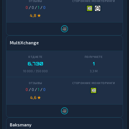
0
/
0
/
1
/
0
4,8 ★
MultiXchange
6,730
1
10 000 / 350 000
3,3 M
0
/
0
/
1
/
0
4,6 ★
Baksmany