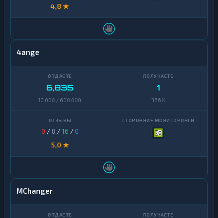
4,8 ★
4ange
6,835
1
10 000 / 600 000
366 K
0
/
0
/
16
/
0
5,0 ★
MChanger