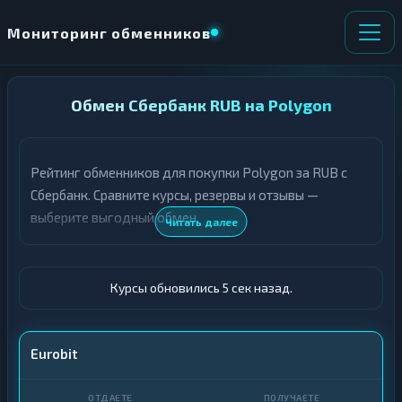
Мониторинг обменников
НАПРАВЛЕНИЕ
Обмен Сбербанк RUB на Polygon
×
ОБМЕНА
Рейтинг обменников для покупки Polygon за RUB с
★ ИЗБРАННОЕ
ВСЕ РАЗДЕЛЫ
Сбербанк. Сравните курсы, резервы и отзывы —
выберите выгодный обмен.
О
П
Читать далее
Т
О
Д
Л
А
У
Ё
Ч
Курсы обновились 6 сек назад.
Т
А
Е
Е
Т
Сбер
Eurobit
Е
POL