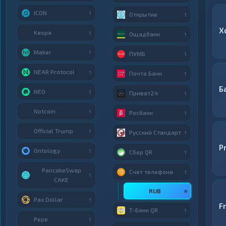
ICON
1
Открытие
1
X
Kaspa
1
Ощадбанк
1
Maker
1
ПУМБ
1
NEAR Protocol
1
Почта Банк
1
Б
NEO
1
Приват24
1
Notcoin
1
Росбанк
1
Official Trump
1
Русский Стандарт
1
P
Ontology
1
Сбер QR
1
PancakeSwap
Счет телефона
1
1
CAKE
RUB
★
Pax Dollar
1
F
Т-Банк QR
1
Pepe
1