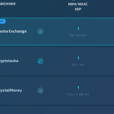
БМЕННИК
МИН/МАКС
XRP
1
asha Exchange
89 / 10 000
1
ryptolavka
12,1 / 181
1
rystalMoney
12,6 / 4 160 157