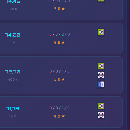
0
/
0
/
2
/
0
74,45
5,0 ★
816 K
0
/
0
/
2
/
0
74,20
4,8 ★
1 M
0
/
0
/
1
/
0
72,70
5,0 ★
400 K
0
/
0
/
1
/
0
71,73
4,9 ★
10 M