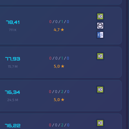
0
/
0
/
1
/
0
78,41
4,7 ★
711 K
0
/
0
/
1
/
0
77,93
5,0 ★
15,7 M
0
/
0
/
2
/
0
76,34
5,0 ★
24,5 M
0
/
0
/
2
/
0
76,22