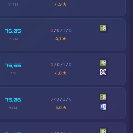
4,9 ★
41,7 M
0
/
0
/
1
/
0
76,05
4,7 ★
16,7 M
0
/
0
/
1
/
0
75,55
4,8 ★
7 M
0
/
0
/
2
/
0
75,06
5,0 ★
9,1 M