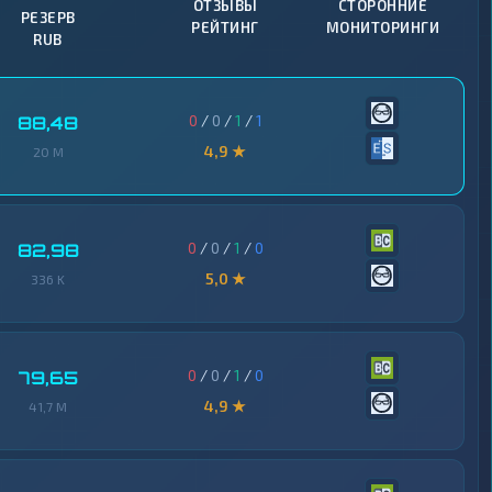
ОТЗЫВЫ
СТОРОННИЕ
РЕЗЕРВ
РЕЙТИНГ
МОНИТОРИНГИ
RUB
0
/
0
/
1
/
1
88,48
4,9 ★
20 M
0
/
0
/
1
/
0
82,98
5,0 ★
336 K
0
/
0
/
1
/
0
79,65
4,9 ★
41,7 M