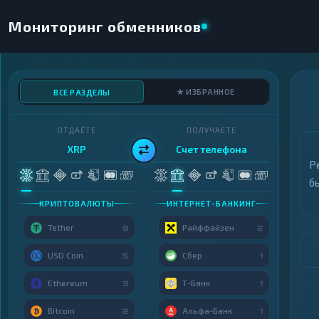
Мониторинг обменников
★ ИЗБРАННОЕ
ВСЕ РАЗДЕЛЫ
ОТДАЁТЕ
ПОЛУЧАЕТЕ
XRP
Счет телефона
Р
б
КРИПТОВАЛЮТЫ
ИНТЕРНЕТ-БАНКИНГ
Tether
Райффайзен
9
2
USD Coin
Сбер
5
1
Ethereum
Т-Банк
3
1
Bitcoin
Альфа-Банк
2
1