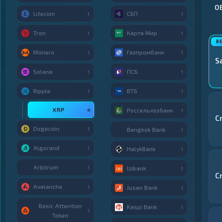
О
Litecoin
СБП
1
1
Tron
Карта Мир
1
1
Monero
Газпромбанк
1
1
S
Solana
ПСБ
1
1
Ripple
ВТБ
1
1
XRP
★
Россельхозбанк
1
C
Dogecoin
1
Bangkok Bank
1
Algorand
1
HalykBank
1
Arbitrum
1
Izibank
1
C
Avalanche
1
Jusan Bank
1
Basic Attention
Kaspi Bank
1
1
Token