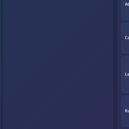
A
C
L
K