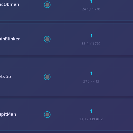
1
bcObmen
24,1 / 1 770
1
oinBlinker
35,4 / 1 770
1
etsGo
27,5 / 413
1
upitMan
13,9 / 139 402