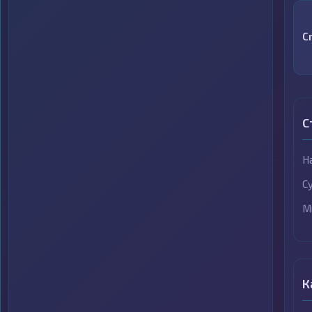
C
С
Н
С
М
К