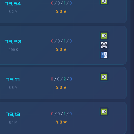
0
/
0
/
1
/
0
79,64
5,0 ★
8,2 M
0
/
0
/
1
/
0
79,20
5,0 ★
496 K
0
/
0
/
2
/
0
79,17
5,0 ★
8,3 M
0
/
0
/
1
/
0
79,13
4,8 ★
8,1 M