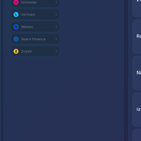
Uniswap
1
VeChain
1
Waves
1
R
Yearn Finance
1
Zcash
1
N
i