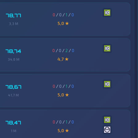
0
/
0
/
1
/
0
78,77
5,0 ★
3,3 M
0
/
0
/
2
/
0
78,74
4,7 ★
34,6 M
0
/
0
/
1
/
0
78,67
5,0 ★
41,7 M
0
/
0
/
1
/
0
78,47
5,0 ★
1 M