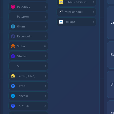
Т-Банк cash-in
1
Polkadot
1
УкрСиббанк
1
Polygon
1
Элкарт
L
1
Qtum
1
Ravencoin
1
Shiba
2
B
Stellar
1
Sui
1
Terra (LUNA)
1
B
Tezos
1
Toncoin
1
TrueUSD
2
2