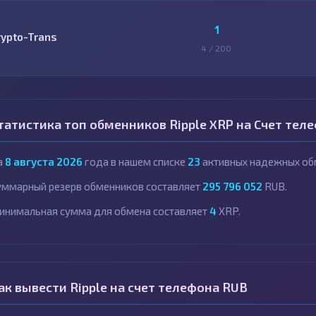
1
rypto-Trans
4 / 200
татистика топ обменников Ripple XRP на Счет тел
а
8 августа 2026
года в нашем списке
23
активных надежных об
уммарный резерв обменников составляет
295 796 052
RUB.
инимальная сумма для обмена составляет
4
XRP.
ак вывести Ripple на счет телефона RUB