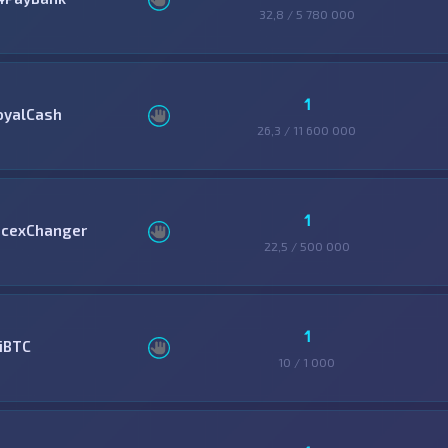
32,8 / 5 780 000
1
oyalCash
26,3 / 11 600 000
1
icexChanger
22,5 / 500 000
1
ziBTC
10 / 1 000