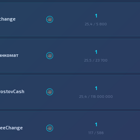
1
change
25,4 / 5 800
1
анкомат
25,5 / 23 700
1
rostovCash
25,4 / 116 000 000
1
reeChange
117 / 586