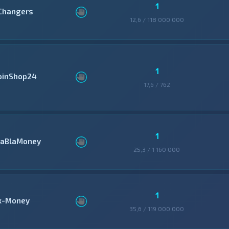
1
Changers
12,6 / 118 000 000
1
oinShop24
17,6 / 762
1
laBlaMoney
25,3 / 1 160 000
1
x-Money
35,6 / 119 000 000