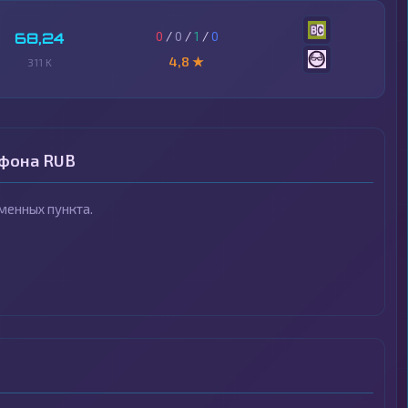
0
/
0
/
1
/
0
68,24
4,8 ★
311 K
ефона RUB
менных пункта.