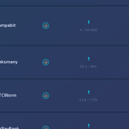
1
ampabit
4 / 50 000
1
aksmany
58,3 / 964
1
TCWorm
23,6 / 1 770
1
4PayBank