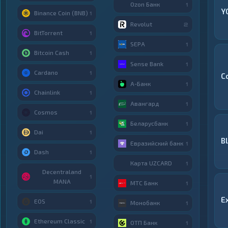
Ozon Банк
1
Y
Binance Coin (BNB)
1
Revolut
2
BitTorrent
1
SEPA
1
Bitcoin Cash
1
Sense Bank
1
Cardano
1
C
А-Банк
1
Chainlink
1
Авангард
1
Cosmos
1
Беларусбанк
1
Dai
1
B
Евразийский банк
1
Dash
1
Карта UZCARD
1
Decentraland
1
MANA
МТС Банк
1
E
EOS
1
Монобанк
1
Ethereum Classic
1
ОТП Банк
1