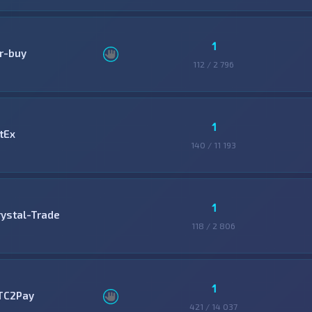
1
ir-buy
112 / 2 796
1
tEx
140 / 11 193
1
rystal-Trade
118 / 2 806
1
TC2Pay
421 / 14 037