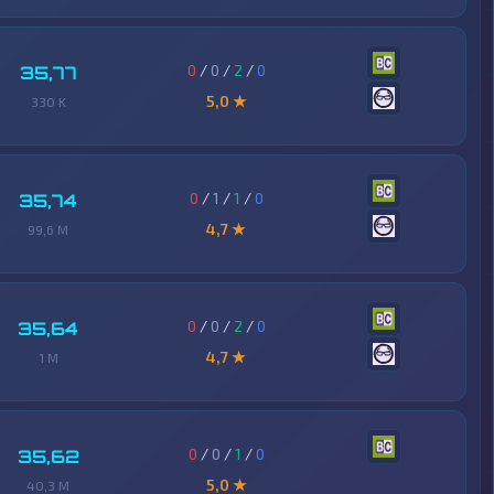
0
/
0
/
2
/
0
35,77
5,0 ★
330 K
0
/
1
/
1
/
0
35,74
4,7 ★
99,6 M
0
/
0
/
2
/
0
35,64
4,7 ★
1 M
0
/
0
/
1
/
0
35,62
5,0 ★
40,3 M