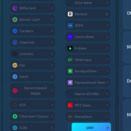
Ozon Банк
1
BitTorrent
1
O
Revolut
2
Bitcoin Cash
1
SEPA
1
Cardano
1
Sense Bank
1
Chainlink
1
M
А-Банк
1
Cosmos
1
Авангард
1
Dai
1
Беларусбанк
1
Dash
1
D
Евразийский банк
1
Decentraland
1
MANA
Карта UZCARD
1
EOS
МТС Банк
1
1
M
Ethereum Classic
Монобанк
1
1
ICON
UAH
★
1