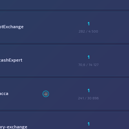
1
otExchange
282 / 4 500
1
cashExpert
70,6 / 14 127
1
асса
241 / 30 896
1
ury-exchange