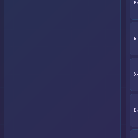
E
B
X
Б