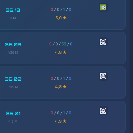
0
/
0
/
1
/
0
36,13
5,0 ★
8 M
0
/
0
/
59
/
0
36,03
4,8 ★
436 M
0
/
0
/
1
/
0
36,02
4,8 ★
705 M
0
/
0
/
1
/
0
36,01
4,9 ★
4,3 M