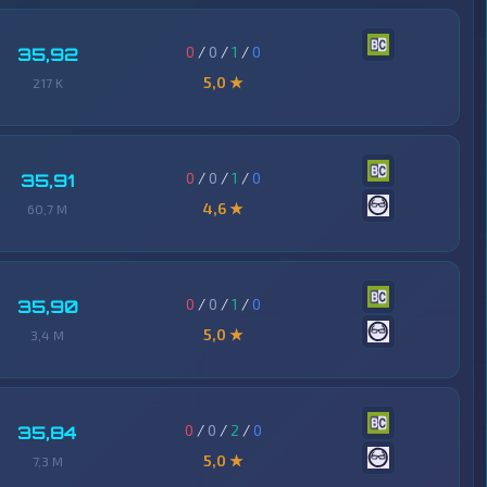
0
/
0
/
1
/
0
35,92
5,0 ★
217 K
0
/
0
/
1
/
0
35,91
4,6 ★
60,7 M
0
/
0
/
1
/
0
35,90
5,0 ★
3,4 M
0
/
0
/
2
/
0
35,84
5,0 ★
7,3 M