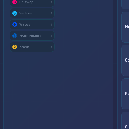
Uniswap
1
VeChain
1
Waves
1
H
Yearn Finance
1
Zcash
1
E
К
F