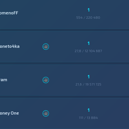
1
bmenoFF
554 / 220 480
1
oneto4ka
27,8 / 12 104 687
1
ram
21,6 / 19 571 725
1
oney One
111 / 13 884