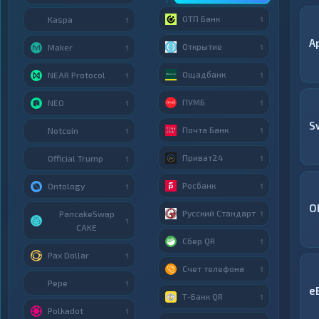
ОТП Банк
Kaspa
1
1
A
Открытие
Maker
1
1
Ощадбанк
NEAR Protocol
1
1
ПУМБ
NEO
1
1
S
Почта Банк
Notcoin
1
1
Приват24
Official Trump
1
1
Росбанк
Ontology
1
1
O
Русский Стандарт
PancakeSwap
1
1
CAKE
Сбер QR
1
Pax Dollar
1
Счет телефона
1
Pepe
1
e
Т-Банк QR
1
Polkadot
1