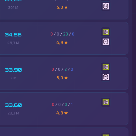
5,0 ★
201 M
0
/
0
/
23
/
0
34,56
4,9 ★
48,3 M
0
/
0
/
2
/
0
33,90
5,0 ★
2 M
0
/
0
/
0
/
1
33,60
4,8 ★
28,3 M