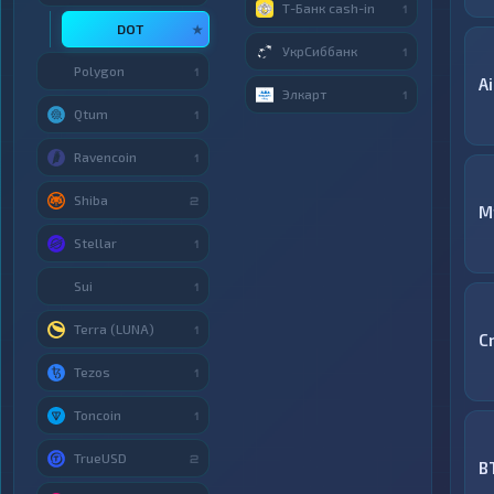
Т-Банк cash-in
1
DOT
★
УкрСиббанк
1
Polygon
1
A
Элкарт
1
Qtum
1
Ravencoin
1
Shiba
2
M
Stellar
1
Sui
1
Terra (LUNA)
1
C
Tezos
1
Toncoin
1
TrueUSD
2
B