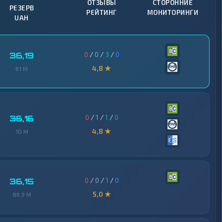
ОТЗЫВЫ
СТОРОННИЕ
РЕЗЕРВ
РЕЙТИНГ
МОНИТОРИНГИ
UAH
0
/
0
/
3
/
0
36,19
4,8 ★
61 M
0
/
1
/
1
/
0
36,16
4,8 ★
10 M
0
/
0
/
1
/
0
36,15
5,0 ★
86,9 M