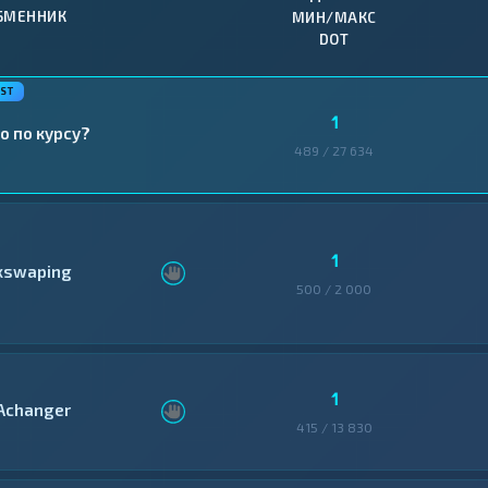
БМЕННИК
МИН/МАКС
DOT
1
о по курсу?
489 / 27 634
1
xswaping
500 / 2 000
1
Achanger
415 / 13 830