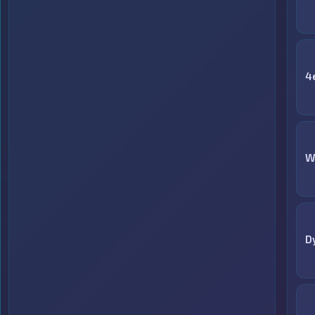
4
W
D