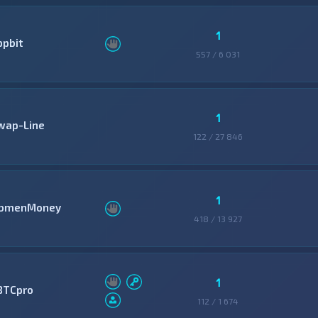
1
ppbit
557 / 6 031
1
wap-Line
122 / 27 846
1
bmenMoney
418 / 13 927
1
BTCpro
112 / 1 674