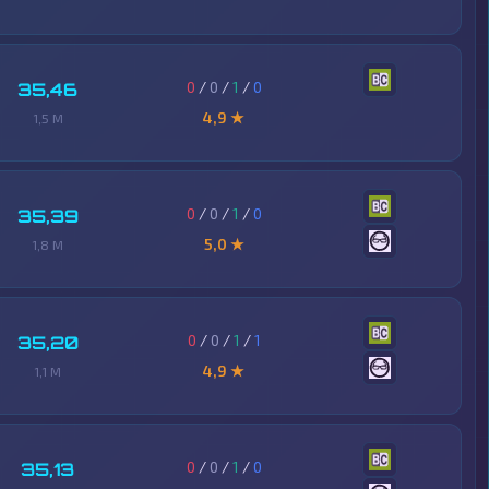
0
/
0
/
1
/
0
35,46
4,9 ★
1,5 M
0
/
0
/
1
/
0
35,39
5,0 ★
1,8 M
0
/
0
/
1
/
1
35,20
4,9 ★
1,1 M
0
/
0
/
1
/
0
35,13