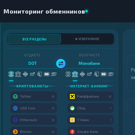
Мониторинг обменников
★ ИЗБРАННОЕ
ВСЕ РАЗДЕЛЫ
ОТДАЁТЕ
ПОЛУЧАЕТЕ
DOT
Монобанк
Р
з
КРИПТОВАЛЮТЫ
ИНТЕРНЕТ-БАНКИНГ
Tether
Райффайзен
9
2
USD Coin
Сбер
5
1
Ethereum
Т-Банк
3
1
Bitcoin
Альфа-Банк
2
1