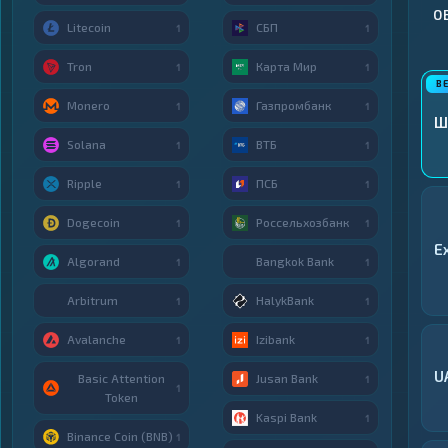
О
Litecoin
СБП
1
1
Tron
Карта Мир
1
1
Monero
Газпромбанк
1
1
Ш
Solana
ВТБ
1
1
Ripple
ПСБ
1
1
Dogecoin
Россельхозбанк
1
1
E
Algorand
Bangkok Bank
1
1
Arbitrum
HalykBank
1
1
Avalanche
Izibank
1
1
U
Basic Attention
Jusan Bank
1
1
Token
Kaspi Bank
1
Binance Coin (BNB)
1