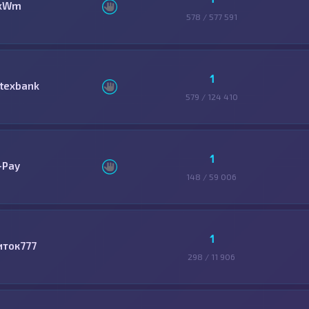
xWm
578 / 577 591
1
itexbank
579 / 124 410
1
-Pay
148 / 59 006
1
иток777
298 / 11 906