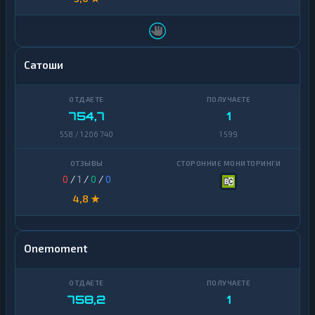
Сатоши
754,7
1
558 / 1 206 740
1 599
0
/
1
/
0
/
0
4,8 ★
Onemoment
758,2
1