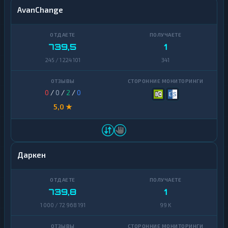
AvanChange
739,5
1
245 / 1 224 101
341
0
/
0
/
2
/
0
5,0 ★
Даркен
739,8
1
1 000 / 72 968 191
99 K