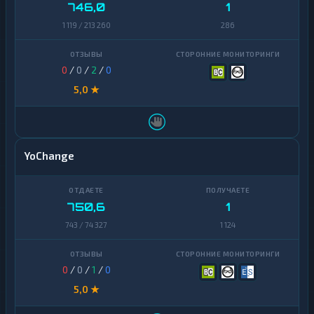
746,0
1
1 119 / 213 260
286
0
/
0
/
2
/
0
5,0 ★
YoChange
750,6
1
743 / 74 327
1 124
0
/
0
/
1
/
0
5,0 ★