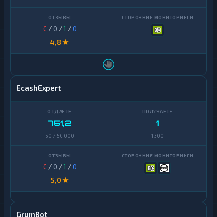
0
/
0
/
1
/
0
4,8 ★
EcashExpert
751,2
1
50 / 50 000
1 300
0
/
0
/
1
/
0
5,0 ★
GrumBot