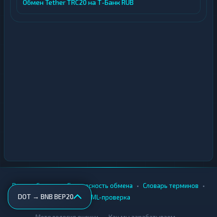
Обмен Tether TRC20 на Т-Банк RUB
•
•
•
•
Вики
Города
Безопасность обмена
Словарь терминов
DOT → BNB BEP20
AML-проверка
•
•
Методология оценки
Как мы зарабатываем