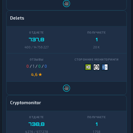
Delets
737,8
1
400 / 14 756 227
20 K
0
/
1
/
0
/
0
4,6 ★
Cryptomonitor
738,8
1
4 276 / 977 278
1 758