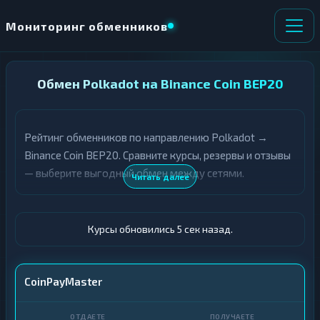
Мониторинг обменников
НАПРАВЛЕНИЕ
Обмен Polkadot на Binance Coin BEP20
×
ОБМЕНА
Рейтинг обменников по направлению Polkadot →
★ ИЗБРАННОЕ
ВСЕ РАЗДЕЛЫ
Binance Coin BEP20. Сравните курсы, резервы и отзывы
— выберите выгодный обмен между сетями.
О
П
Читать далее
Т
О
Д
Л
А
У
Ё
Ч
Курсы обновились 6 сек назад.
Т
А
Е
Е
Т
DOT
CoinPayMaster
Е
BNB BEP20