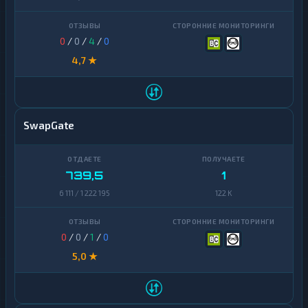
0
/
0
/
4
/
0
4,7 ★
SwapGate
739,5
1
6 111 / 1 222 195
122 K
0
/
0
/
1
/
0
5,0 ★