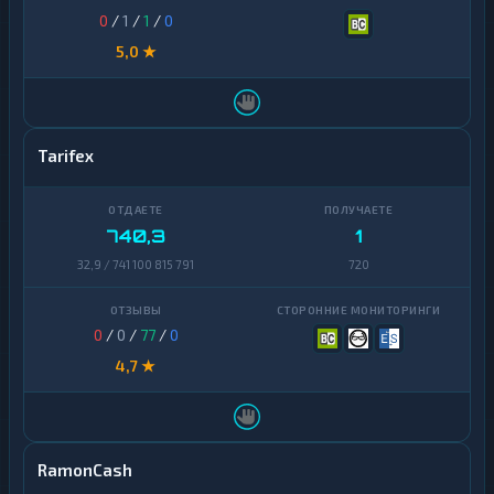
0
/
1
/
1
/
0
5,0 ★
Tarifex
740,3
1
32,9 / 741 100 815 791
720
0
/
0
/
77
/
0
4,7 ★
RamonCash