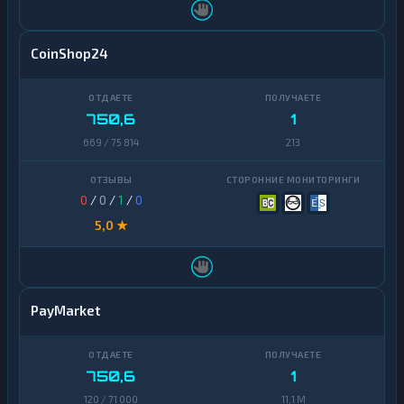
CoinShop24
750,6
1
669 / 75 814
213
0
/
0
/
1
/
0
5,0 ★
PayMarket
750,6
1
120 / 71 000
11,1 M