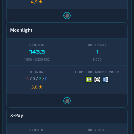
4,9 ★
Moonlight
743,3
1
1 950 / 2 229 892
8 000
0
/
0
/
2
/
0
5,0 ★
X-Pay