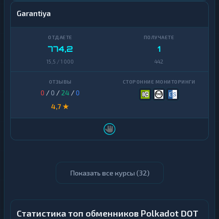
Garantiya
774,2
1
15,5 / 1 000
442
0
/
0
/
24
/
0
4,7 ★
Показать все курсы (
32
)
Статистика топ обменников Polkadot DOT