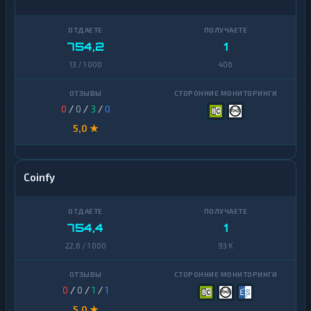
754,2
1
13 / 1 000
406
0
/
0
/
3
/
0
5,0 ★
Coinfy
754,4
1
22,6 / 1 000
93 K
0
/
0
/
1
/
1
5,0 ★