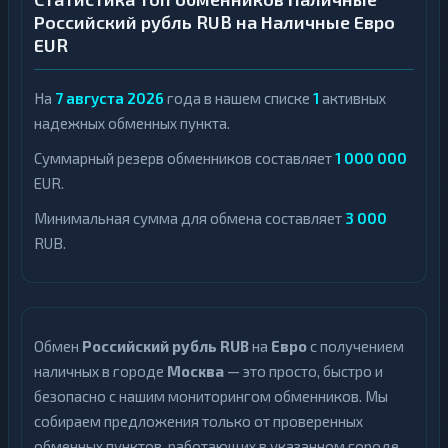
Российский рубль RUB на Наличные Евро
Болгарский
1
Дирхамы
1
лев
EUR
Армянский
Дирхамы
1
1
драм
На
7 августа 2026
года в нашем списке
1
активных
Армянский
1
надежных обменных пункта.
Белорусские
драм
1
рубли
Суммарный резерв обменников составляет
1 000 000
Белорусские
1
EUR.
Индийская
рубли
1
рупия
Минимальная сумма для обмена составляет
3 000
Индийская
1
Казахстанский
рупия
RUB.
1
тенге
Казахстанский
1
Киргизский
тенге
1
Сом
Киргизский
1
Польский
Обмен
Российский рубль RUB
на
Евро
с получением
Сом
1
Злотый
наличных в городе
Москва
— это просто, быстро и
Польский
1
безопасно с нашим мониторингом обменников. Мы
Сингапурский
Злотый
1
доллар
собираем предложения только от проверенных
Сингапурский
обменных пунктов, работающих в указанном городе,
1