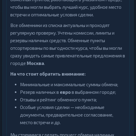
Узбекский
доллар
1
Сум
чтобы вы могли выбрать лучший курс, удобное место
Узбекский
встречи и оптимальные условия сделки.
1
Сум
Все обменники из списка актуальны и проходят
регулярную проверку. Учтены комиссии, лимиты и
резервы наличных средств. Обменные пункты
отсортированы по выгодности курса, чтобы вы могли
сразу увидеть самые привлекательные предложения в
городе
Москва
.
На что стоит обратить внимание:
Минимальные и максимальные суммы обмена;
Резерв наличных в
евро
в выбранном городе;
Отзывы и рейтинг обменного пункта;
Особые условия сделки — необходимые
документы, предварительное согласование,
место встречи и др.
Мы стремимся сделать процесс обмена наличных