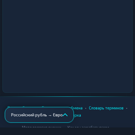
•
•
•
•
Вики
Города
Безопасность обмена
Словарь терминов
Российский рубль → Евро
AML-проверка
•
•
Методология оценки
Как мы зарабатываем
Для обменников