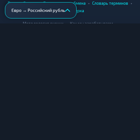
•
•
•
•
Вики
Города
Безопасность обмена
Словарь терминов
Евро → Российский рубль
AML-проверка
•
•
Методология оценки
Как мы зарабатываем
Для обменников
Купить крипту
Продать крипту
Купить за рубли
Продать за рубли
© Мониторинг обменников — 2026
|
|
|
Условия использования
Конфиденциальность
Cookies
Карта сайта