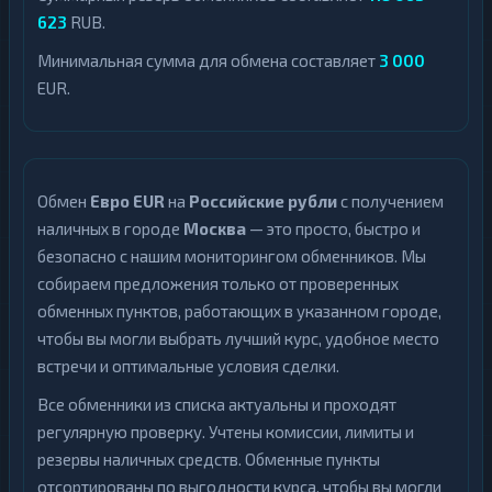
Узбекский
доллар
1
623
RUB.
Сум
Узбекский
1
Минимальная сумма для обмена составляет
3 000
Сум
EUR.
Обмен
Евро EUR
на
Российские рубли
с получением
наличных в городе
Москва
— это просто, быстро и
безопасно с нашим мониторингом обменников. Мы
собираем предложения только от проверенных
обменных пунктов, работающих в указанном городе,
чтобы вы могли выбрать лучший курс, удобное место
встречи и оптимальные условия сделки.
Все обменники из списка актуальны и проходят
регулярную проверку. Учтены комиссии, лимиты и
резервы наличных средств. Обменные пункты
отсортированы по выгодности курса, чтобы вы могли