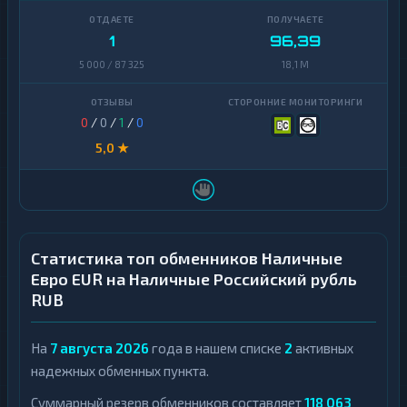
Болгарский
1
Дирхамы
1
лев
1
96,39
5 000 / 87 325
18,1 M
Армянский
Дирхамы
1
1
драм
Армянский
1
Белорусские
драм
0
/
0
/
1
/
0
1
рубли
5,0 ★
Белорусские
1
Индийская
рубли
1
рупия
Индийская
1
Казахстанский
рупия
1
тенге
Казахстанский
Статистика топ обменников Наличные
1
Киргизский
тенге
1
Евро EUR на Наличные Российский рубль
Сом
RUB
Киргизский
1
Польский
Сом
1
Злотый
На
7 августа 2026
года в нашем списке
2
активных
Польский
1
Сингапурский
Злотый
надежных обменных пункта.
1
доллар
Сингапурский
Суммарный резерв обменников составляет
118 063
1