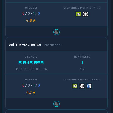
VeChain
1
Waves
1
0
/
0
/
1
/
0
Yearn
4,8 ★
1
Finance
Zcash
1
Sphera-exchange
Красноярск
5 845 598
1
300 000 / 3 587 886 386
614
0
/
0
/
1
/
0
4,7 ★