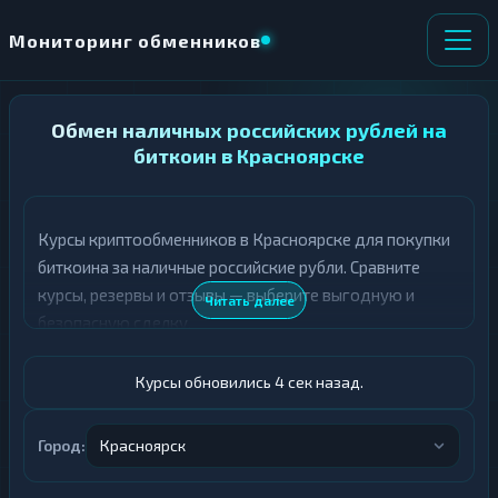
Мониторинг обменников
НАПРАВЛЕНИЕ
Обмен наличных российских рублей на
×
ОБМЕНА
биткоин в Красноярске
★ ИЗБРАННОЕ
ВСЕ РАЗДЕЛЫ
Курсы криптообменников в Красноярске для покупки
биткоина за наличные российские рубли. Сравните
О
П
Т
О
курсы, резервы и отзывы — выберите выгодную и
Читать далее
Д
Л
безопасную сделку.
А
У
Ё
Ч
Т
А
Курсы обновились 5 сек назад.
Е
Е
Т
Российский рубль
Е
Город:
Красноярск
BTC