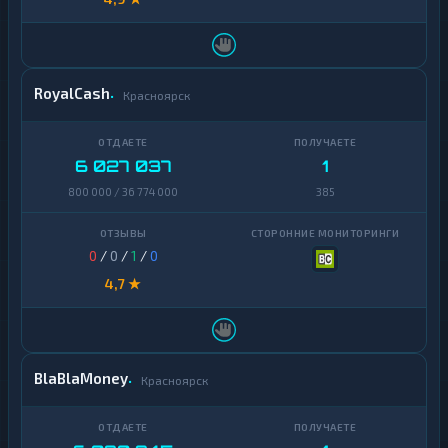
RoyalCash
Красноярск
6 027 037
1
800 000 / 36 774 000
385
0
/
0
/
1
/
0
4,7 ★
BlaBlaMoney
Красноярск