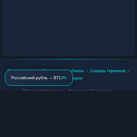
•
•
•
•
Вики
Города
Безопасность обмена
Словарь терминов
Российский рубль → BTC
AML-проверка
•
•
Методология оценки
Как мы зарабатываем
Для обменников
Купить крипту
Продать крипту