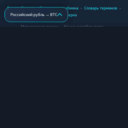
•
•
•
•
Вики
Города
Безопасность обмена
Словарь терминов
Российский рубль → BTC
AML-проверка
•
•
Методология оценки
Как мы зарабатываем
Для обменников
Купить крипту
Продать крипту
Купить за рубли
Продать за рубли
© Мониторинг обменников — 2026
|
|
|
Условия использования
Конфиденциальность
Cookies
Карта сайта