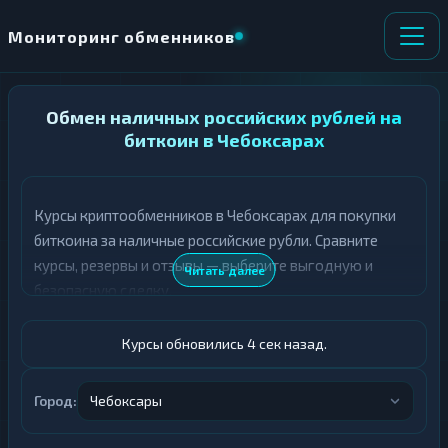
Мониторинг обменников
НАПРАВЛЕНИЕ
Обмен наличных российских рублей на
×
ОБМЕНА
биткоин в Чебоксарах
★ ИЗБРАННОЕ
ВСЕ РАЗДЕЛЫ
Курсы криптообменников в Чебоксарах для покупки
биткоина за наличные российские рубли. Сравните
О
П
Т
О
курсы, резервы и отзывы — выберите выгодную и
Читать далее
Д
Л
безопасную сделку.
А
У
Ё
Ч
Т
А
Курсы обновились 5 сек назад.
Е
Е
Т
Российский рубль
Е
Город:
Чебоксары
BTC