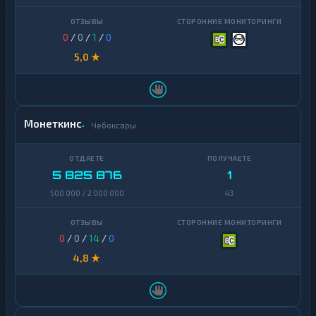
VeChain
1
Waves
1
0
/
0
/
1
/
0
Yearn
5,0 ★
1
Finance
Zcash
1
Монеткинс
Чебоксары
5 825 876
1
500 000 / 2 000 000
43
0
/
0
/
14
/
0
4,8 ★