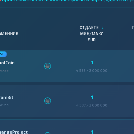
↕
ОТДАЕТЕ
БМЕННИК
МИН/МАКС
EUR
1
oolCoin
осква
4 533 / 2 000 000
1
ramBit
осква
4 537 / 2 000 000
1
hangeProject