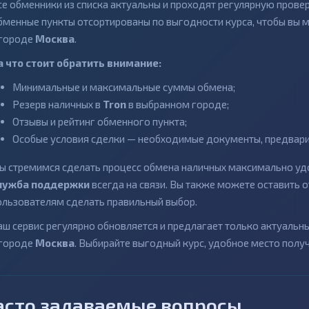
се обменники из списка актуальны и проходят регулярную провер
бменные пункты отсортированы по выгодности курса, чтобы вы 
 городе
Москва
.
а что стоит обратить внимание:
Минимальные и максимальные суммы обмена;
Резерв наличных в
Tron
в выбранном городе;
Отзывы и рейтинг обменного пункта;
Особые условия сделки — необходимые документы, предварит
ы стремимся сделать процесс обмена наличных максимально удо
лужба поддержки
всегда на связи. Вы также можете оставить
ользователям сделать правильный выбор.
аш сервис регулярно обновляется и предлагает только актуаль
 городе
Москва
. Выбирайте выгодный курс, удобное место полу
асто задаваемые вопросы