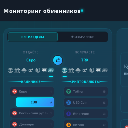
Мониторинг обменников
★ ИЗБРАННОЕ
ВСЕ РАЗДЕЛЫ
ОТДАЁТЕ
ПОЛУЧАЕТЕ
Евро
TRX
К
в
НАЛИЧНЫЕ
КРИПТОВАЛЮТЫ
Евро
Tether
1
9
EUR
★
USD Coin
5
Российский рубль
1
Ethereum
3
Доллары
1
Bitcoin
2