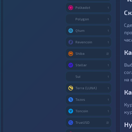
Polkadot
1
Ск
Polygon
1
Сде
Qtum
1
про
час
Ravencoin
1
Ка
Shiba
2
Выб
Stellar
1
сог
Sui
1
на 
Terra (LUNA)
1
Ка
Tezos
1
Кур
Toncoin
кур
1
TrueUSD
Ну
2