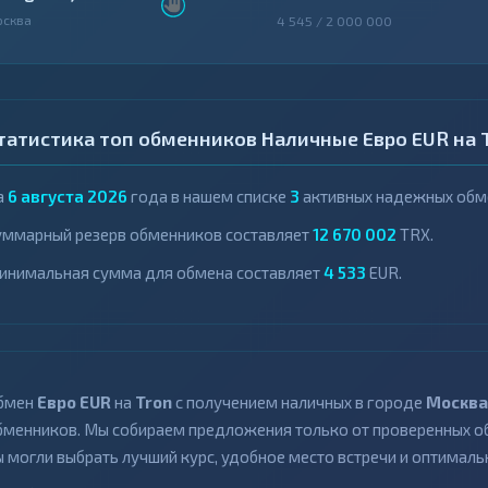
осква
4 545 / 2 000 000
татистика топ обменников Наличные Евро EUR на 
а
6 августа 2026
года в нашем списке
3
активных надежных обме
уммарный резерв обменников составляет
12 670 002
TRX.
инимальная сумма для обмена составляет
4 533
EUR.
бмен
Евро EUR
на
Tron
с получением наличных в городе
Москва
бменников. Мы собираем предложения только от проверенных об
ы могли выбрать лучший курс, удобное место встречи и оптималь