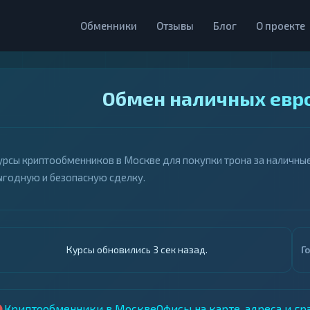
Обменники
Отзывы
Блог
О проекте
Обмен наличных евро
урсы криптообменников в Москве для покупки трона за наличные 
ыгодную и безопасную сделку.
Курсы обновились 4 сек назад.
Г
Криптообменники в Москве
Офисы на карте, адреса и г