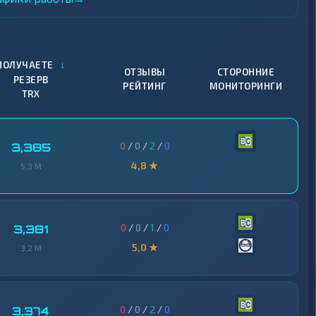
↓
ПОЛУЧАЕТЕ
ОТЗЫВЫ
СТОРОННИЕ
РЕЗЕРВ
РЕЙТИНГ
МОНИТОРИНГИ
TRX
0
/
0
/
2
/
0
3,385
4,8 ★
5,3 M
0
/
0
/
1
/
0
3,381
5,0 ★
3,2 M
0
/
0
/
2
/
0
3,374