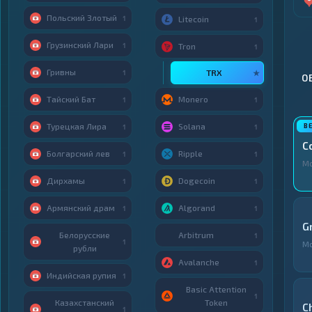
Польский Злотый
1
Litecoin
1
Грузинский Лари
1
Tron
1
Гривны
TRX
1
★
О
Тайский Бат
Monero
1
1
Турецкая Лира
Solana
1
1
C
Болгарский лев
Ripple
1
1
М
Дирхамы
Dogecoin
1
1
Армянский драм
Algorand
1
1
G
Белорусские
Arbitrum
1
1
М
рубли
Avalanche
1
Индийская рупия
1
Basic Attention
1
Казахстанский
Token
C
1