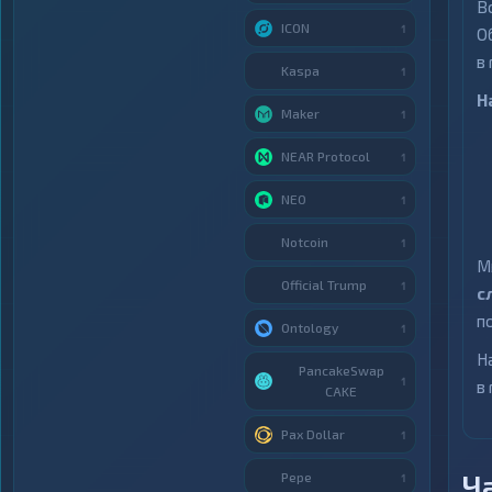
В
ICON
1
О
в
Kaspa
1
Н
Maker
1
NEAR Protocol
1
NEO
1
Notcoin
1
М
Official Trump
1
с
п
Ontology
1
Н
PancakeSwap
1
в
CAKE
Pax Dollar
1
Ч
Pepe
1