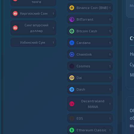
тенге
М
Binance Coin (BNB)
1
Киргизский Сом
1
BitTorrent
1
Сингапурский
1
доллар
Bitcoin Cash
1
С
Узбекский Сум
Cardano
1
1
Н
Chainlink
1
С
Cosmos
1
М
Dai
1
Dash
1
Decentraland
1
MANA
О
о
EOS
1
в
Ethereum Classic
1