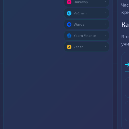
Uniswap
1
Час
кри
VeChain
1
Ка
Waves
1
Yearn Finance
В т
1
учи
Zcash
1