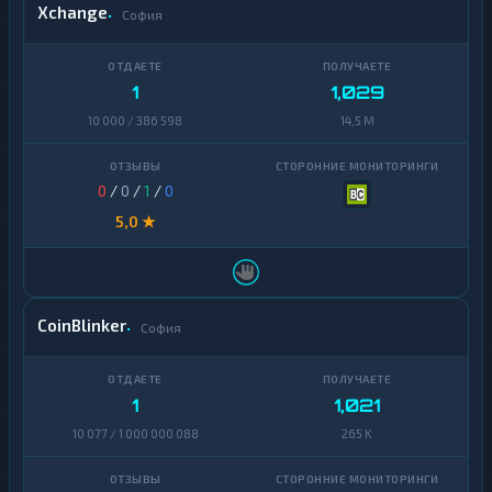
Xchange
София
1
1,029
10 000 / 386 598
14,5 M
0
/
0
/
1
/
0
5,0 ★
CoinBlinker
София
1
1,021
10 077 / 1 000 000 088
265 K