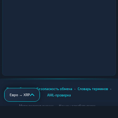
•
•
•
•
Вики
Города
Безопасность обмена
Словарь терминов
Евро → XRP
AML-проверка
•
•
Методология оценки
Как мы зарабатываем
Для обменников