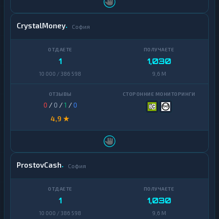
Zcash
1
CrystalMoney
София
1
1,030
10 000 / 386 598
9,6 M
0
/
0
/
1
/
0
4,9 ★
ProstovCash
София
1
1,030
10 000 / 386 598
9,6 M