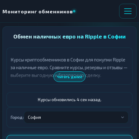
Мониторинг обменников
НАПРАВЛЕНИЕ
Обмен наличных евро на Ripple в Софии
×
ОБМЕНА
Курсы криптообменников в Софии для покупки Ripple
★ ИЗБРАННОЕ
ВСЕ РАЗДЕЛЫ
за наличные евро. Сравните курсы, резервы и отзывы —
выберите выгодную и безопасную сделку.
О
П
Читать далее
Т
О
Д
Л
А
У
Ё
Ч
Курсы обновились 5 сек назад.
Т
А
Е
Е
Т
Город:
София
Евро
Е
XRP