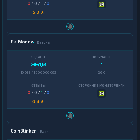
0
/
0
/
1
/
0
5,0 ★
Ex-Money
Базель
351,0
1
10 035 / 1 000 000 092
26 K
0
/
0
/
1
/
0
4,8 ★
CoinBlinker
Базель