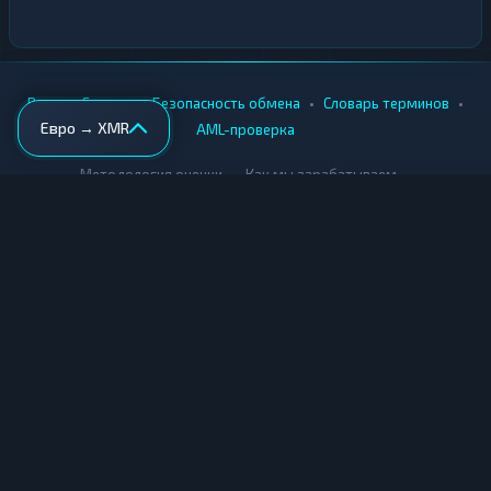
•
•
•
•
Вики
Города
Безопасность обмена
Словарь терминов
Евро → XMR
AML-проверка
•
•
Методология оценки
Как мы зарабатываем
Для обменников
Купить крипту
Продать крипту
Купить за рубли
Продать за рубли