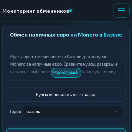
Мониторинг обменников
НАПРАВЛЕНИЕ
Обмен наличных евро на Monero в Базеле
×
ОБМЕНА
Курсы криптообменников в Базеле для покупки
★ ИЗБРАННОЕ
ВСЕ РАЗДЕЛЫ
Monero за наличные евро. Сравните курсы, резервы и
отзывы — выберите выгодную и безопасную сделку.
О
П
Читать далее
Т
О
Д
Л
А
У
Ё
Ч
Курсы обновились 5 сек назад.
Т
А
Е
Е
Т
Город:
Базель
Евро
Е
XMR