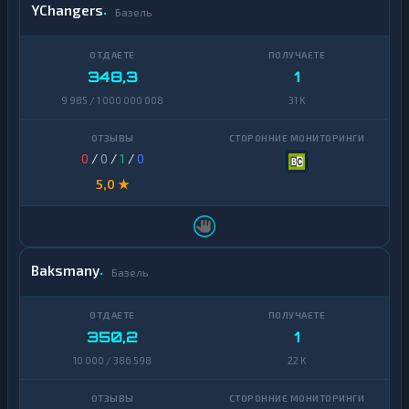
YChangers
Базель
348,3
1
9 985 / 1 000 000 008
31 K
0
/
0
/
1
/
0
5,0 ★
Baksmany
Базель
350,2
1
10 000 / 386 598
22 K