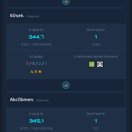
Zcash
1
60sek
Базель
344,7
1
9 927 / 999 999 945
3 080
0
/
0
/
2
/
1
4,9 ★
AbcObmen
Базель
345,1
1
10 021 / 1 000 000 030
1 317