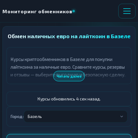
Мониторинг обменников
Обмен наличных евро на лайткоин в Базеле
НАПРАВЛЕНИЕ
×
ОБМЕНА
Курсы криптообменников в Базеле для покупки
★ ИЗБРАННОЕ
ВСЕ РАЗДЕЛЫ
лайткоина за наличные евро. Сравните курсы, резервы
и отзывы — выберите выгодную и безопасную сделку.
О
П
Читать далее
Т
О
Д
Л
А
У
Ё
Ч
Курсы обновились 5 сек назад.
Т
А
Е
Е
Т
Город:
Базель
Евро
Е
LTC