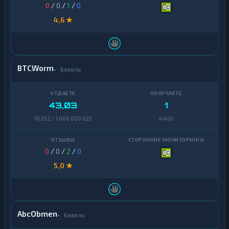
0
/
0
/
1
/
0
4,6 ★
BTCWorm
Базель
43,03
1
10 052 / 1 000 000 025
4 400
0
/
0
/
2
/
0
5,0 ★
AbcObmen
Базель