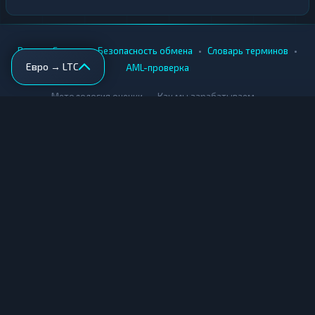
•
•
•
•
Вики
Города
Безопасность обмена
Словарь терминов
Евро → LTC
AML-проверка
•
•
Методология оценки
Как мы зарабатываем
Для обменников
Купить крипту
Продать крипту
Купить за рубли
Продать за рубли
© Мониторинг обменников — 2026