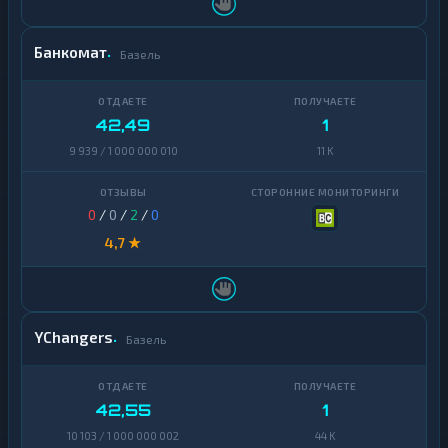
Zcash
1
Банкомат
Базель
42,49
1
9 939 / 1 000 000 010
11 K
0
/
0
/
2
/
0
4,7 ★
YChangers
Базель
42,55
1
10 103 / 1 000 000 002
44 K