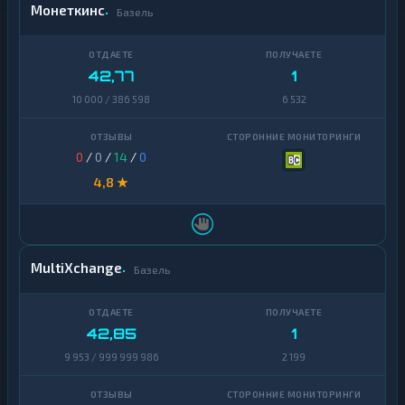
Монеткинс
Базель
42,77
1
10 000 / 386 598
6 532
0
/
0
/
14
/
0
4,8 ★
MultiXchange
Базель
42,85
1
9 953 / 999 999 986
2 199