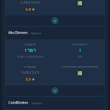
0
/
0
/
14
/
0
4,8 ★
AbcObmen
Гданьск
1 767
1
10 067 / 999 999 935
526
0
/
0
/
2
/
0
5,0 ★
CoinBlinker
Гданьск