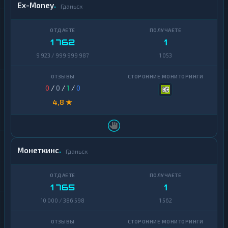
Ex-Money
Гданьск
1 762
1
9 923 / 999 999 987
1 053
0
/
0
/
1
/
0
4,8 ★
Монеткинс
Гданьск
1 765
1
10 000 / 386 598
1 562