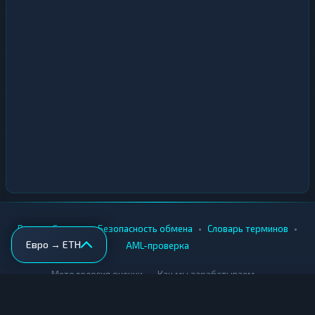
•
•
•
•
Вики
Города
Безопасность обмена
Словарь терминов
Евро → ETH
AML-проверка
•
•
Методология оценки
Как мы зарабатываем
Для обменников