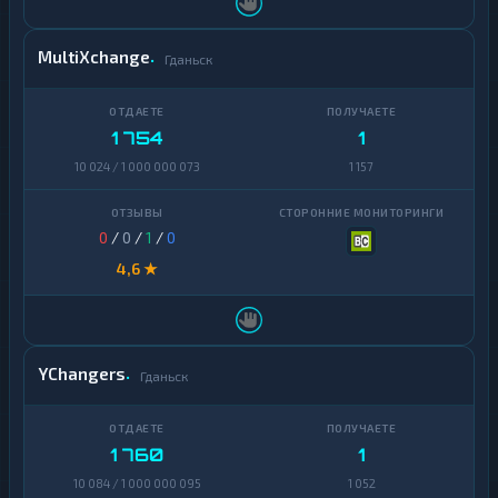
TrueUSD
2
MultiXchange
Гданьск
Uniswap
1
VeChain
1
1 754
1
Waves
1
10 024 / 1 000 000 073
1 157
Yearn
1
Finance
0
/
0
/
1
/
0
Zcash
1
4,6 ★
YChangers
Гданьск
1 760
1
10 084 / 1 000 000 095
1 052