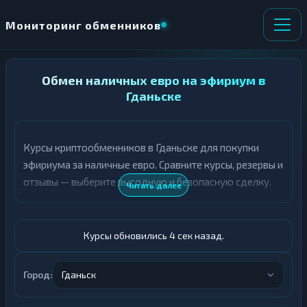
Мониторинг обменников
НАПРАВЛЕНИЕ
Обмен наличных евро на эфириум в
×
ОБМЕНА
Гданьске
★ ИЗБРАННОЕ
ВСЕ РАЗДЕЛЫ
Курсы криптообменников в Гданьске для покупки
эфириума за наличные евро. Сравните курсы, резервы и
О
П
Т
О
отзывы — выберите выгодную и безопасную сделку.
Читать далее
Д
Л
А
У
Ё
Ч
Т
А
Курсы обновились 5 сек назад.
Е
Е
Т
Евро
Е
Город:
Гданьск
ETH