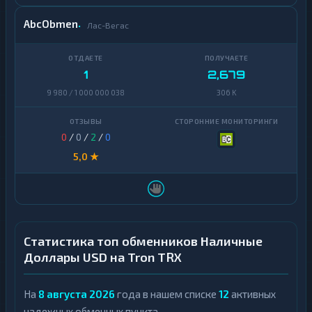
AbcObmen
Лас-Вегас
1
2,679
9 980 / 1 000 000 038
306 K
0
/
0
/
2
/
0
5,0 ★
Статистика топ обменников Наличные
Доллары USD на Tron TRX
На
8 августа 2026
года в нашем списке
12
активных
надежных обменных пункта.