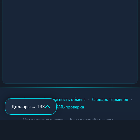
•
•
•
•
Вики
Города
Безопасность обмена
Словарь терминов
Доллары → TRX
AML-проверка
•
•
Методология оценки
Как мы зарабатываем
Для обменников