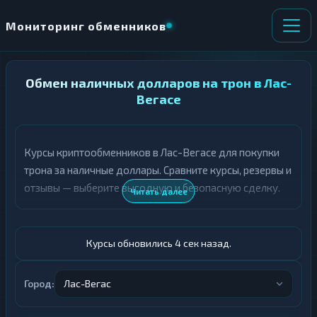
Мониторинг обменников
НАПРАВЛЕНИЕ
Обмен наличных долларов на трон в Лас-
×
ОБМЕНА
Вегасе
★ ИЗБРАННОЕ
ВСЕ РАЗДЕЛЫ
Курсы криптообменников в Лас-Вегасе для покупки
трона за наличные доллары. Сравните курсы, резервы и
О
П
Т
О
отзывы — выберите выгодную и безопасную сделку.
Читать далее
Д
Л
А
У
Ё
Ч
Т
А
Курсы обновились 5 сек назад.
Е
Е
Т
Доллары
Е
Город:
Лас-Вегас
TRX