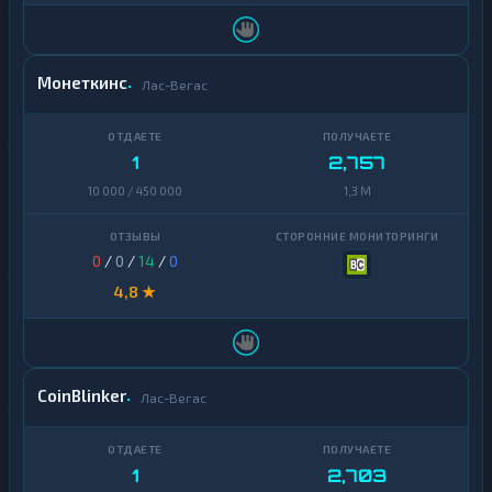
Zcash
1
Монеткинс
Лас-Вегас
1
2,757
10 000 / 450 000
1,3 M
0
/
0
/
14
/
0
4,8 ★
CoinBlinker
Лас-Вегас
1
2,703