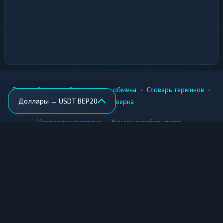
•
•
•
•
Вики
Города
Безопасность обмена
Словарь терминов
Доллары → USDT BEP20
AML-проверка
•
•
Методология оценки
Как мы зарабатываем
Для обменников
Купить крипту
Продать крипту
Купить за рубли