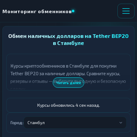
Мониторинг обменников
Обмен наличных долларов на Tether BEP20
НАПРАВЛЕНИЕ
×
ОБМЕНА
в Стамбуле
★ ИЗБРАННОЕ
ВСЕ РАЗДЕЛЫ
Курсы криптообменников в Стамбуле для покупки
Tether BEP20 за наличные доллары. Сравните курсы,
О
П
Т
О
резервы и отзывы — выберите выгодную и безопасную
Читать далее
Д
Л
сделку.
А
У
Ё
Ч
Т
А
Курсы обновились 5 сек назад.
Е
Е
Т
Доллары
Е
Город:
Стамбул
USDT BEP20