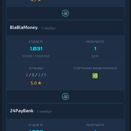
BlaBlaMoney
Стамбул
1,031
1
10 000 / 1 000 000
50 M
0
/
0
/
2
/
0
5,0 ★
24PayBank
Стамбул