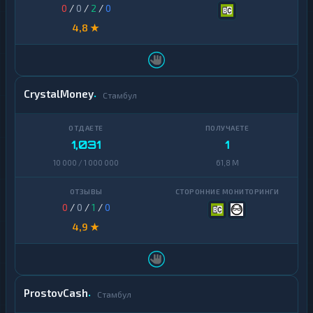
0
/
0
/
2
/
0
4,8 ★
CrystalMoney
Стамбул
1,031
1
10 000 / 1 000 000
61,8 M
0
/
0
/
1
/
0
4,9 ★
ProstovCash
Стамбул