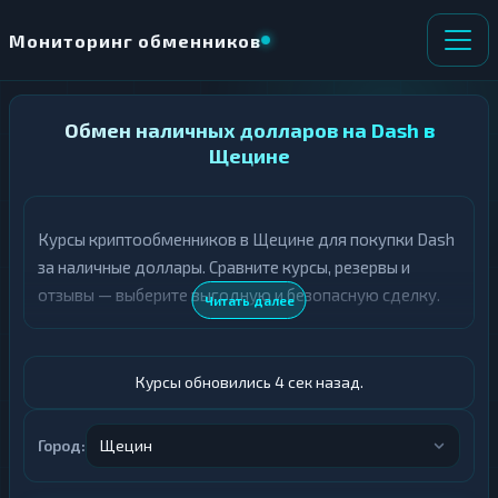
Мониторинг обменников
НАПРАВЛЕНИЕ
Обмен наличных долларов на Dash в
×
ОБМЕНА
Щецине
★ ИЗБРАННОЕ
ВСЕ РАЗДЕЛЫ
Курсы криптообменников в Щецине для покупки Dash
за наличные доллары. Сравните курсы, резервы и
О
П
Т
О
отзывы — выберите выгодную и безопасную сделку.
Читать далее
Д
Л
А
У
Ё
Ч
Т
А
Курсы обновились 5 сек назад.
Е
Е
Т
Доллары
Е
Город:
Щецин
DASH