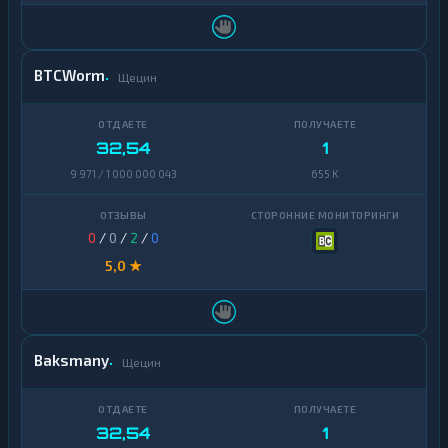
Finance
Zcash
1
BTCWorm
Щецин
32,54
1
9 971 / 1 000 000 043
655 K
0
/
0
/
2
/
0
5,0 ★
Baksmany
Щецин
32,54
1