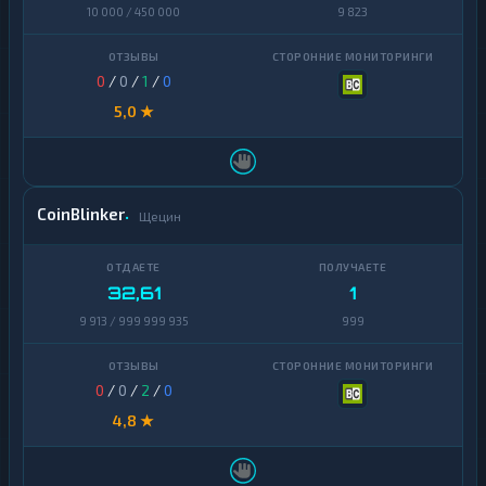
10 000 / 450 000
9 823
0
/
0
/
1
/
0
5,0 ★
CoinBlinker
Щецин
32,61
1
9 913 / 999 999 935
999
0
/
0
/
2
/
0
4,8 ★