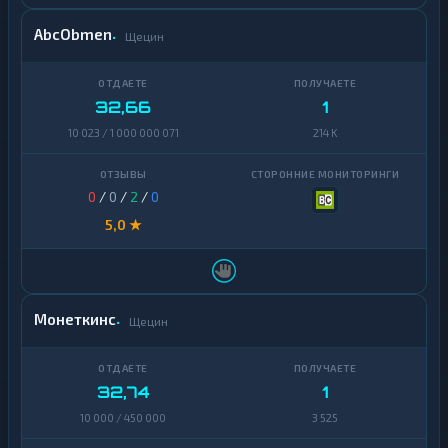
AbcObmen
Щецин
32,66
1
10 023 / 1 000 000 071
214 K
0
/
0
/
2
/
0
5,0 ★
Монеткинс
Щецин
32,74
1
10 000 / 450 000
3 525