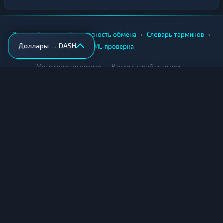
•
•
•
•
Вики
Города
Безопасность обмена
Словарь терминов
Доллары → DASH
AML-проверка
•
•
Методология оценки
Как мы зарабатываем
Для обменников
Купить крипту
Продать крипту
Купить за рубли
Продать за рубли
© Мониторинг обменников — 2026