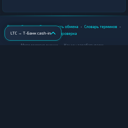
•
•
•
•
Вики
Города
Безопасность обмена
Словарь терминов
LTC → Т-Банк cash-in
AML-проверка
•
•
Методология оценки
Как мы зарабатываем
Для обменников
Купить крипту
Продать крипту
Купить за рубли
Продать за рубли