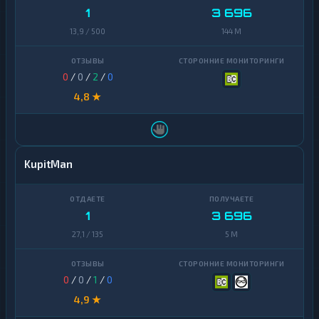
1
3 696
13,9 / 500
144 M
0
/
0
/
2
/
0
4,8 ★
KupitMan
1
3 696
27,1 / 135
5 M
0
/
0
/
1
/
0
4,9 ★