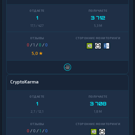
1
3 712
17,1 / 427
5,3 M
0
/
1
/
0
/
0
5,0 ★
CryptoKarma
1
3 708
2,7 / 12,1
1,8 M
0
/
0
/
1
/
0