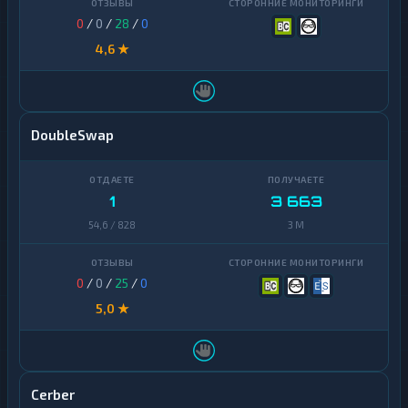
0
/
0
/
28
/
0
4,6 ★
DoubleSwap
1
3 663
54,6 / 828
3 M
0
/
0
/
25
/
0
5,0 ★
Cerber