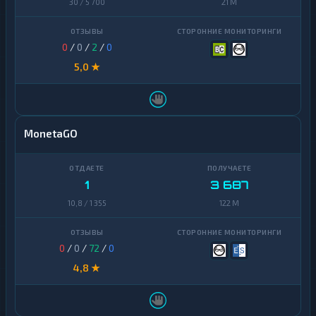
30 / 5 700
21 M
0
/
0
/
2
/
0
5,0 ★
MonetaGO
1
3 687
10,8 / 1 355
122 M
0
/
0
/
72
/
0
4,8 ★