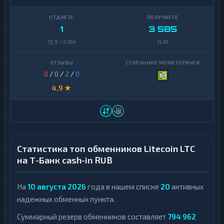
1
3 585
13,9 / 4 184
15 M
0
/
0
/
2
/
0
4,9 ★
Статистика топ обменников Litecoin LTC
на Т-Банк cash-in RUB
На
10 августа 2026
года в нашем списке
20
активных
надежных обменных пункта.
Суммарный резерв обменников составляет
794 962