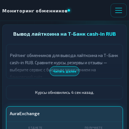
Мониторинг обменников
НАПРАВЛЕНИЕ
Вывод лайткоина на Т-Банк cash-in RUB
×
ОБМЕНА
Рейтинг обменников для вывода лайткоина на Т-Банк
★ ИЗБРАННОЕ
ВСЕ РАЗДЕЛЫ
cash-in RUB. Сравните курсы, резервы и отзывы —
выберите сервис с быстрым зачислением на
О
П
Читать далее
Т
О
банковский счёт.
Д
Л
А
У
Ё
Ч
Курсы обновились 5 сек назад.
Т
А
Е
Е
Т
LTC
AuraExchange
Е
Т-Банк cash-in