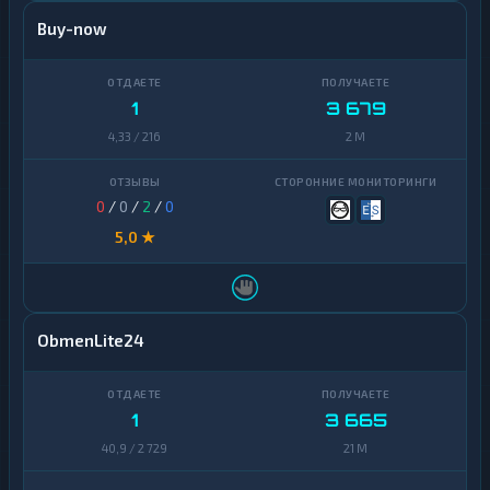
Buy-now
1
3 679
4,33 / 216
2 M
0
/
0
/
2
/
0
5,0 ★
ObmenLite24
1
3 665
40,9 / 2 729
21 M