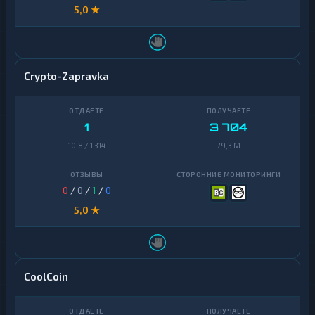
5,0 ★
Crypto-Zapravka
1
3 704
10,8 / 1 314
79,3 M
0
/
0
/
1
/
0
5,0 ★
CoolCoin