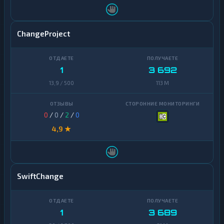
ChangeProject
1
3 692
13,9 / 500
113 M
0
/
0
/
2
/
0
4,9 ★
SwiftChange
1
3 689