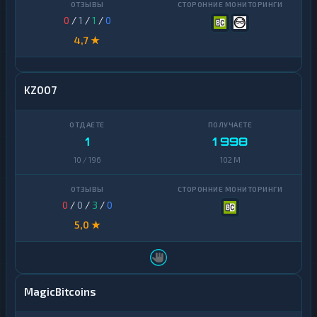
0
/
1
/
1
/
0
4,7 ★
KZ007
1
1 998
10 / 196
102 M
0
/
0
/
3
/
0
5,0 ★
MagicBitcoins