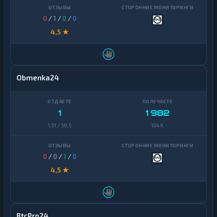
0
/
1
/
0
/
0
4,5 ★
Obmenka24
1
1 982
1,51 / 50,5
104 K
0
/
0
/
1
/
0
4,5 ★
BtcPro24