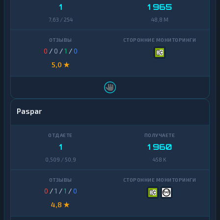
1
1 965
7,63 / 254
48,8 M
0
/
0
/
1
/
0
5,0 ★
Paspar
1
1 960
0,509 / 50,9
458 K
0
/
1
/
1
/
0
4,8 ★