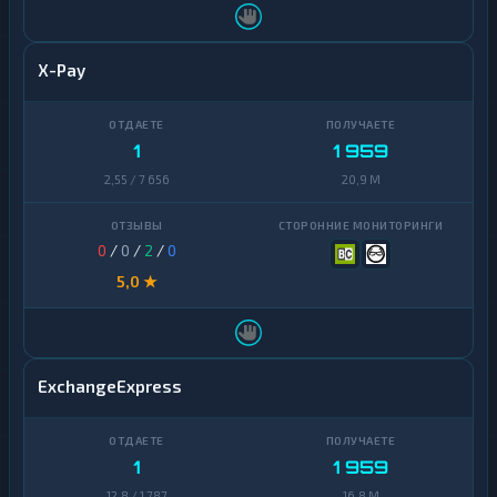
X-Pay
1
1 959
2,55 / 7 656
20,9 M
0
/
0
/
2
/
0
5,0 ★
ExchangeExpress
1
1 959
12,8 / 1 787
16,8 M