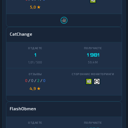
5,0 ★
CatChange
1
1 981
1,01 / 500
59,4 M
0
/
0
/
2
/
0
4,9 ★
FlashObmen