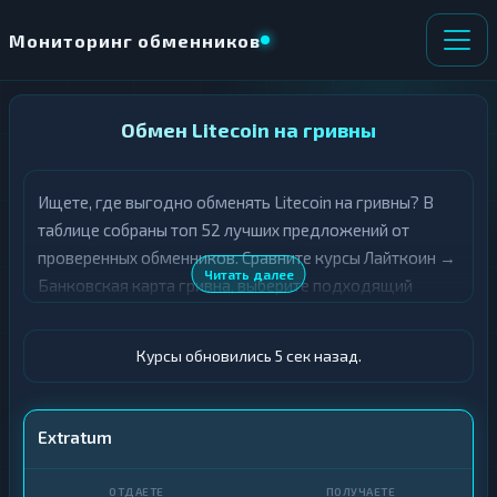
Мониторинг обменников
НАПРАВЛЕНИЕ
Обмен Litecoin на гривны
×
ОБМЕНА
Ищете, где выгодно обменять Litecoin на гривны? В
★ ИЗБРАННОЕ
ВСЕ РАЗДЕЛЫ
таблице собраны топ 52 лучших предложений от
проверенных обменников. Сравните курсы Лайткоин →
О
П
Читать далее
Банковская карта гривна, выберите подходящий
Т
О
Д
вариант с учётом резерва и лимитов, и совершите
Л
А
У
обмен быстро и безопасно. Все обменные пункты
Ё
Ч
Курсы обновились 5 сек назад.
прошли модерацию и отображаются с учётом
Т
А
выгодности курса.
Е
Е
Т
LTC
Extratum
Е
Карта · UAH