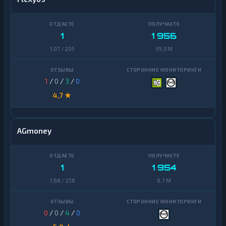
1
1 956
1,07 / 205
39,3 M
1
/
0
/
3
/
0
4,7 ★
AGmoney
1
1 954
7,68 / 256
6,7 M
0
/
0
/
4
/
0