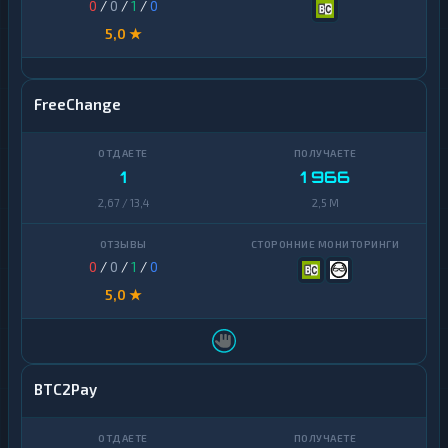
0
/
0
/
1
/
0
5,0 ★
FreeChange
1
1 966
2,67 / 13,4
2,5 M
0
/
0
/
1
/
0
5,0 ★
BTC2Pay