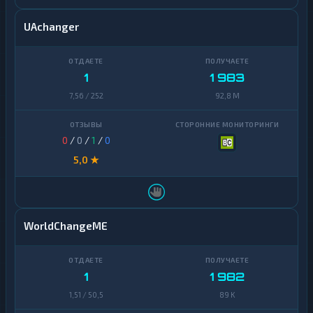
UAchanger
1
1 983
7,56 / 252
92,8 M
0
/
0
/
1
/
0
5,0 ★
WorldChangeME
1
1 982
1,51 / 50,5
89 K