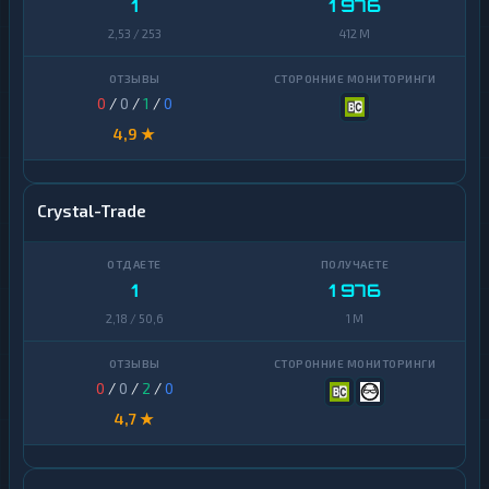
1
1 976
2,53 / 253
412 M
0
/
0
/
1
/
0
4,9 ★
Crystal-Trade
1
1 976
2,18 / 50,6
1 M
0
/
0
/
2
/
0
4,7 ★