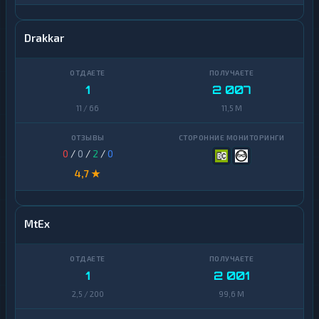
Stellar
1
Drakkar
Sui
1
Terra
1
1
2 007
(LUNA)
11 / 66
11,5 M
Tezos
1
Toncoin
1
0
/
0
/
2
/
0
TrueUSD
2
4,7 ★
Uniswap
1
VeChain
1
MtEx
Waves
1
Yearn
1
2 001
1
Finance
2,5 / 200
99,6 M
Zcash
1