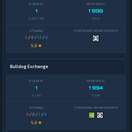
1
1 998
0,251 / 185
370 K
0
/
0
/
12
/
0
5,0 ★
Bulldog Exchange
1
1 994
11 / 66
11,4 M
0
/
0
/
1
/
0
5,0 ★