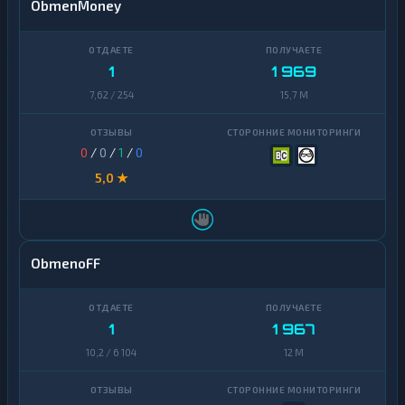
ObmenMoney
1
1 969
7,62 / 254
15,7 M
0
/
0
/
1
/
0
5,0 ★
ObmenoFF
1
1 967
10,2 / 6 104
12 M