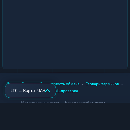
•
•
•
•
Вики
Города
Безопасность обмена
Словарь терминов
LTC → Карта · UAH
AML-проверка
•
•
Методология оценки
Как мы зарабатываем
Для обменников
Купить крипту