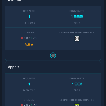
1
1 982
1,51 / 50,5
794 K
0
/
0
/
1
/
0
4,6 ★
Appbit
1
1 981
6,06 / 126
249 K
0
/
0
/
1
/
0