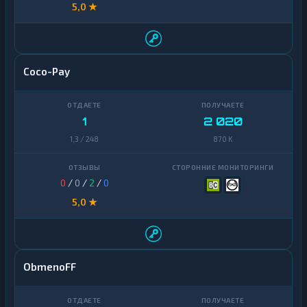
5,0 ★
Coco-Pay
1
2 020
1,3 / 248
870 K
0
/
0
/
2
/
0
5,0 ★
ObmenoFF