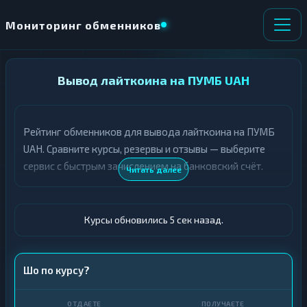
Мониторинг обменников
НАПРАВЛЕНИЕ
Вывод лайткоина на ПУМБ UAH
×
ОБМЕНА
Рейтинг обменников для вывода лайткоина на ПУМБ
★ ИЗБРАННОЕ
ВСЕ РАЗДЕЛЫ
UAH. Сравните курсы, резервы и отзывы — выберите
сервис с быстрым зачислением на банковский счёт.
О
П
Читать далее
Т
О
Д
Л
А
У
Ё
Ч
Курсы обновились 6 сек назад.
Т
А
Е
Е
Т
LTC
Шо по курсу?
Е
ПУМБ