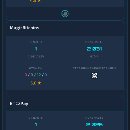
4,9 ★
MagicBitcoins
1
2 031
0,247 / 234
476 K
0
/
0
/
12
/
0
5,0 ★
BTC2Pay
1
2 026