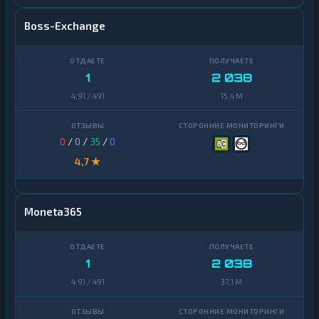
Boss-Exchange
1
2 038
4,91 / 491
15,4 M
0
/
0
/
35
/
0
4,7 ★
Moneta365
1
2 038
4,91 / 491
37,1 M