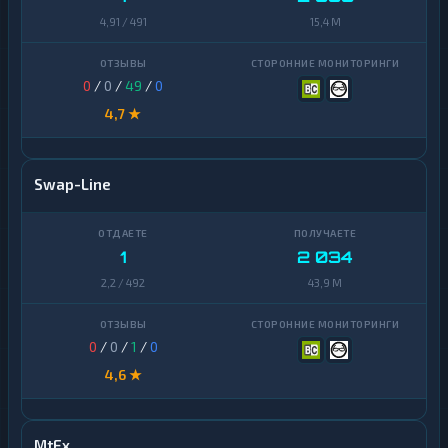
4,91 / 491
15,4 M
0
/
0
/
49
/
0
4,7 ★
Swap-Line
1
2 034
2,2 / 492
43,9 M
0
/
0
/
1
/
0
4,6 ★
MtEx