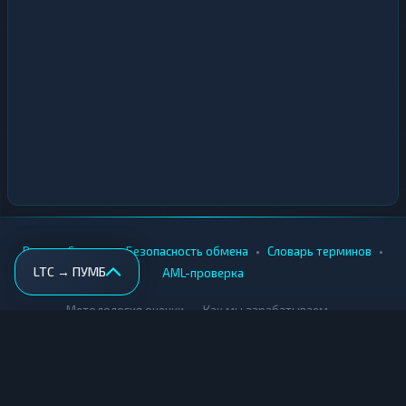
•
•
•
•
Вики
Города
Безопасность обмена
Словарь терминов
LTC → ПУМБ
AML-проверка
•
•
Методология оценки
Как мы зарабатываем
Для обменников
Купить крипту