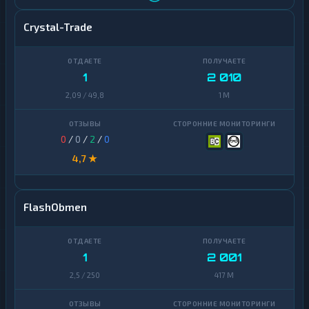
Crystal-Trade
1
2 010
2,09 / 49,8
1 M
0
/
0
/
2
/
0
4,7 ★
FlashObmen
1
2 001
2,5 / 250
417 M