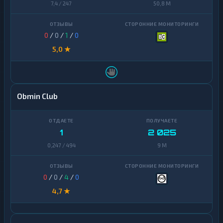
7,4 / 247
50,8 M
0
/
0
/
1
/
0
5,0 ★
Obmin Club
1
2 025
0,247 / 494
9 M
0
/
0
/
4
/
0
4,7 ★