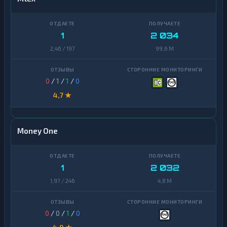
1
2 034
2,46 / 197
99,6 M
0
/
1
/
1
/
0
4,7 ★
Money One
1
2 032
1,97 / 246
4,8 M
0
/
0
/
1
/
0