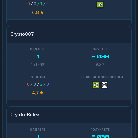
0
/
0
/
1
/
0
4,8 ★
Crypto007
1
2 038
4,91 / 491
9,6 M
0
/
0
/
2
/
0
4,7 ★
Crypto-Rolex
1
2 038