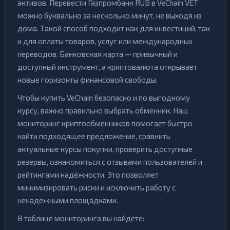
Stellar
1
активов. Перевести Газпромбанк RUB в VeChain VET
Т-
можно буквально за несколько минут, не выходя из
Банк
Sui
1
1
дома. Такой способ подходит как для инвестиций, так
cash-
in
Terra
и для оплаты товаров, услуг или международных
1
(LUNA)
переводов. Банковская карта — привычный и
УкрСиббанк
1
доступный инструмент, а криптовалюта открывает
Tezos
1
Элкарт
1
новые горизонты финансовой свободы.
Toncoin
1
Чтобы купить VeChain безопасно и по выгодному
TrueUSD
2
курсу, важно правильно выбрать обменник. Наш
мониторинг криптообменников помогает быстро
Uniswap
1
найти подходящее предложение, сравнить
VeChain
1
актуальные курсы покупки, проверить доступные
резервы, ознакомиться с отзывами пользователей и
V
★
E
рейтингами надёжности. Это позволяет
T
минимизировать риски и исключить работу с
Waves
1
ненадёжными площадками.
Yearn
В таблице мониторинга вы найдёте:
1
Finance