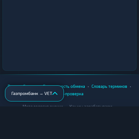
•
•
•
•
Вики
Города
Безопасность обмена
Словарь терминов
Газпромбанк → VET
AML-проверка
•
•
Методология оценки
Как мы зарабатываем
Для обменников
Купить крипту