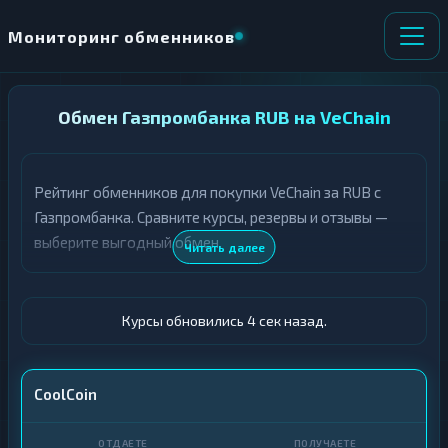
Мониторинг обменников
НАПРАВЛЕНИЕ
Обмен Газпромбанка RUB на VeChain
×
ОБМЕНА
Рейтинг обменников для покупки VeChain за RUB с
★ ИЗБРАННОЕ
ВСЕ РАЗДЕЛЫ
Газпромбанка. Сравните курсы, резервы и отзывы —
выберите выгодный обмен.
О
П
Читать далее
Т
О
Д
Л
А
У
Ё
Ч
Курсы обновились 4 сек назад.
Т
А
Е
Е
Т
Газпромбанк
CoolCoin
Е
VET