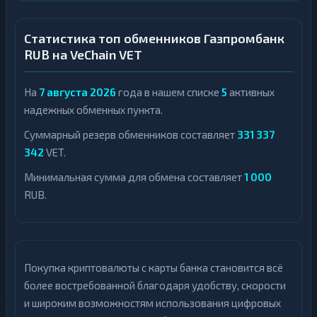
Official
Ощадбанк
1
1
Trump
Статистика топ обменников Газпромбанк
ПУМБ
1
RUB на VeChain VET
Ontology
1
Почта
1
PancakeSwap
Банк
На
7 августа 2026
года в нашем списке
5
активных
1
CAKE
надежных обменных пункта.
Приват24
1
Pax
1
Суммарный резерв обменников составляет
331 337
Dollar
Росбанк
1
342
VET.
Pepe
1
Русский
1
Минимальная сумма для обмена составляет
1 000
Стандарт
Polkadot
1
RUB.
Сбер
1
Polygon
1
QR
Qtum
1
Счет
1
телефона
Покупка криптовалюты с карты банка становится всё
Ravencoin
1
Т-
более востребованной благодаря удобству, скорости
Shiba
2
Банк
1
и широким возможностям использования цифровых
QR