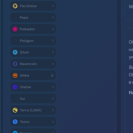
Pax Dollar
М
1
Pepe
1
Polkadot
1
Polygon
1
О
н
Qtum
1
у
Ravencoin
1
В
О
Shiba
2
в
Stellar
1
Н
Sui
1
Terra (LUNA)
1
Tezos
1