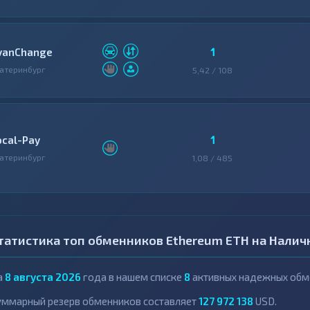
1
vanChange
атеринбург
5,42 / 108
1
ocal-Pay
атеринбург
1,08 / 485
татистика топ обменников Ethereum ETH на Нали
а
8 августа 2026
года в нашем списке
8
активных надежных обме
уммарный резерв обменников составляет
127 972 138
USD.