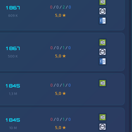
0
/
0
/
2
/
0
1 867
5,0 ★
609 K
0
/
0
/
1
/
0
1 867
5,0 ★
500 K
0
/
0
/
1
/
0
1 845
5,0 ★
1,3 M
0
/
0
/
1
/
0
1 845
5,0 ★
10 M