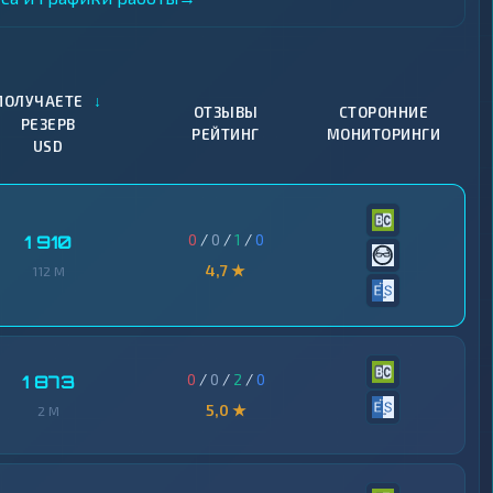
↓
ПОЛУЧАЕТЕ
ОТЗЫВЫ
СТОРОННИЕ
РЕЗЕРВ
РЕЙТИНГ
МОНИТОРИНГИ
USD
0
/
0
/
1
/
0
1 910
4,7 ★
112 M
0
/
0
/
2
/
0
1 873
5,0 ★
2 M