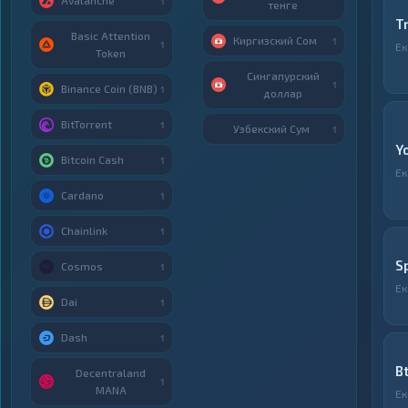
Avalanche
1
тенге
T
Basic Attention
Киргизский Сом
1
1
Ек
Token
Сингапурский
1
Binance Coin (BNB)
1
доллар
BitTorrent
1
Узбекский Сум
1
Y
Bitcoin Cash
1
Ек
Cardano
1
Chainlink
1
S
Cosmos
1
Ек
Dai
1
Dash
1
B
Decentraland
1
MANA
Ек