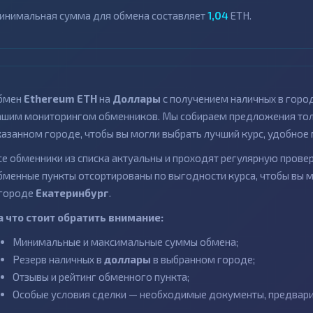
инимальная сумма для обмена составляет
1,04
ETH.
бмен
Ethereum ETH
на
Доллары
с получением наличных в горо
ашим мониторингом обменников. Мы собираем предложения толь
казанном городе, чтобы вы могли выбрать лучший курс, удобное 
се обменники из списка актуальны и проходят регулярную провер
бменные пункты отсортированы по выгодности курса, чтобы вы 
 городе
Екатеринбург
.
а что стоит обратить внимание:
Минимальные и максимальные суммы обмена;
Резерв наличных в
доллары
в выбранном городе;
Отзывы и рейтинг обменного пункта;
Особые условия сделки — необходимые документы, предварит