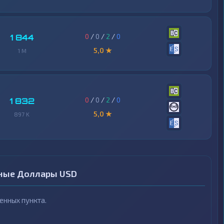
0
/
0
/
2
/
0
1 844
5,0 ★
1 M
0
/
0
/
2
/
0
1 832
5,0 ★
897 K
чные Доллары USD
нных пункта.