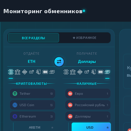
Мониторинг обменников
★ ИЗБРАННОЕ
ВСЕ РАЗДЕЛЫ
ОТДАЁТЕ
ПОЛУЧАЕТЕ
ETH
Доллары
К
в
КРИПТОВАЛЮТЫ
НАЛИЧНЫЕ
Tether
Евро
9
1
USD Coin
Российский рубль
5
1
Ethereum
Доллары
3
1
ARBTM
USD
★
★