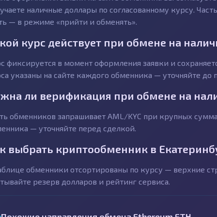
учаете наличные доллары по согласованному курсу. Част
ть — в режиме «прийти и обменять».
кой курс действует при обмене на нали
с фиксируется в момент оформления заявки и сохраняетс
са указаны на сайте каждого обменника — уточняйте до п
жна ли верификация при обмене на нал
ть обменников запрашивает AML/KYC при крупных суммах
енника — уточняйте перед сделкой.
к выбрать криптообменник в Екатеринб
аблице обменники отсортированы по курсу — верхние с
тывайте резерв долларов и рейтинг сервиса.
Похожие направления обмена Ethereum ETH