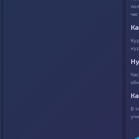
пол
час
Ка
Кур
кур
Ну
Час
обм
Ка
В т
учи