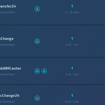
1
ransfer24
атеринбург
3 / 10 000
1
oChange
атеринбург
6,42 / 161
1
pbWMCasher
атеринбург
4,98 / 162
1
tcChange24
атеринбург
5,46 / 546