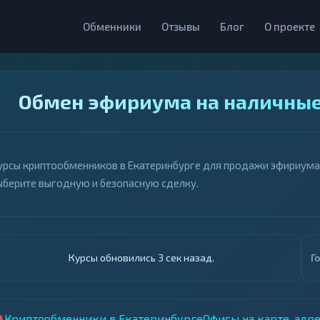
Обменники
Отзывы
Блог
О проекте
Обмен эфириума на наличные
урсы криптообменников в Екатеринбурге для продажи эфириума з
ыберите выгодную и безопасную сделку.
Курсы обновились 4 сек назад.
Г
Криптообменники в Екатеринбурге
Офисы на карте, адр