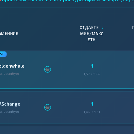
↕
ОТДАЕТЕ
БМЕННИК
МИН/МАКС
ETH
1
oldenwhale
атеринбург
1,57 / 524
1
ASchange
атеринбург
1,04 / 521