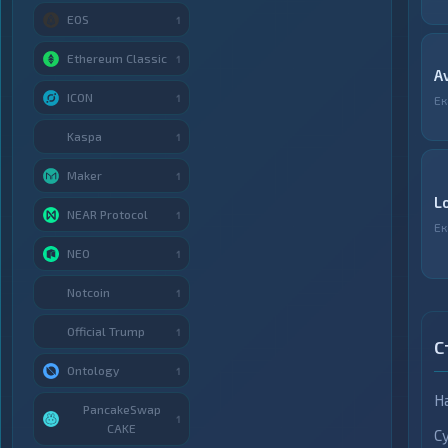
EOS
1
Ethereum Classic
1
A
ICON
1
Ек
Kaspa
1
Maker
1
L
NEAR Protocol
1
Ек
NEO
1
Notcoin
1
Official Trump
1
С
Ontology
1
Н
PancakeSwap
1
CAKE
С