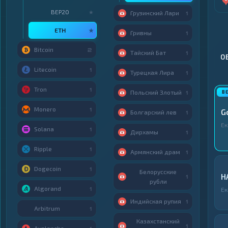
BEP20
★
Грузинский Лари
1
ETH
★
Гривны
1
Bitcoin
2
Тайский Бат
1
О
Litecoin
1
Турецкая Лира
1
Tron
1
Польский Злотый
1
Monero
1
G
Болгарский лев
1
Ек
Solana
1
Дирхамы
1
Ripple
1
Армянский драм
1
Dogecoin
1
Белорусские
H
1
рубли
Algorand
1
Ек
Индийская рупия
1
Arbitrum
1
Казахстанский
1