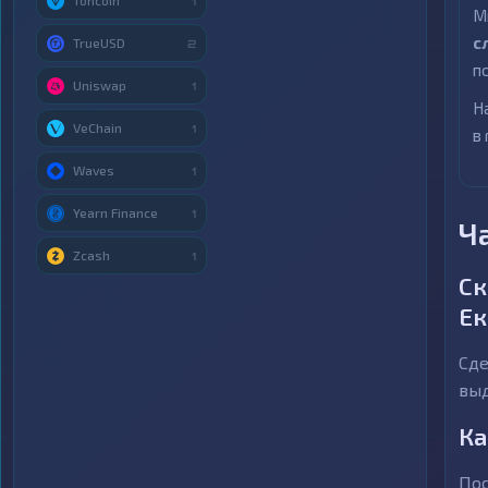
Toncoin
1
М
с
TrueUSD
2
п
Uniswap
1
Н
VeChain
1
в
Waves
1
Yearn Finance
1
Ч
Zcash
1
Ск
Ек
Сде
выд
Ка
Пос