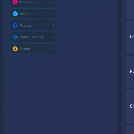
Uniswap
1
VeChain
1
Waves
1
L
Yearn Finance
1
Zcash
1
R
C