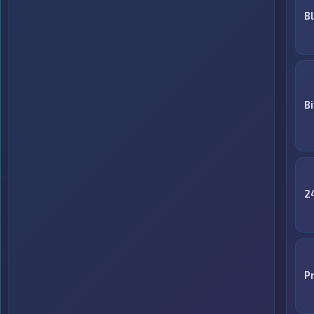
B
B
2
P