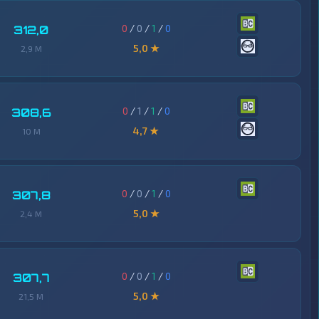
0
/
0
/
1
/
0
312,0
5,0 ★
2,9 M
0
/
1
/
1
/
0
308,6
4,7 ★
10 M
0
/
0
/
1
/
0
307,8
5,0 ★
2,4 M
0
/
0
/
1
/
0
307,7
5,0 ★
21,5 M