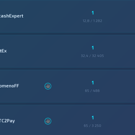
1
cashExpert
12,8 / 1 282
1
tEx
32,4 / 32 405
1
bmenoFF
65 / 486
1
TC2Pay
65 / 3 250