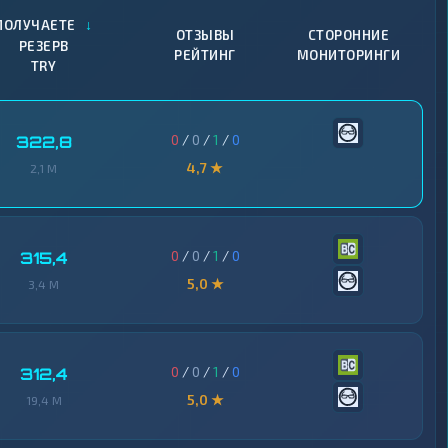
↓
ПОЛУЧАЕТЕ
ОТЗЫВЫ
СТОРОННИЕ
РЕЗЕРВ
РЕЙТИНГ
МОНИТОРИНГИ
TRY
0
/
0
/
1
/
0
322,8
4,7 ★
2,1 M
0
/
0
/
1
/
0
315,4
5,0 ★
3,4 M
0
/
0
/
1
/
0
312,4
5,0 ★
19,4 M