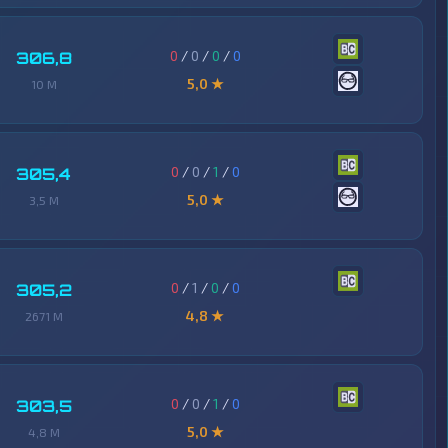
0
/
0
/
0
/
0
306,8
5,0 ★
10 M
0
/
0
/
1
/
0
305,4
5,0 ★
3,5 M
0
/
1
/
0
/
0
305,2
4,8 ★
2671 M
0
/
0
/
1
/
0
303,5
5,0 ★
4,8 M