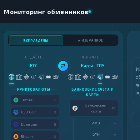
Мониторинг обменников
★ ИЗБРАННОЕ
ВСЕ РАЗДЕЛЫ
ОТДАЁТЕ
ПОЛУЧАЕТЕ
ETC
Карта · TRY
И
о
л
КРИПТОВАЛЮТЫ
БАНКОВСКИЕ СЧЕТА И
в
КАРТЫ
Tether
9
Банковская
13
карта
USD Coin
5
AMD
★
Ethereum
3
BYN
★
Bitcoin
2