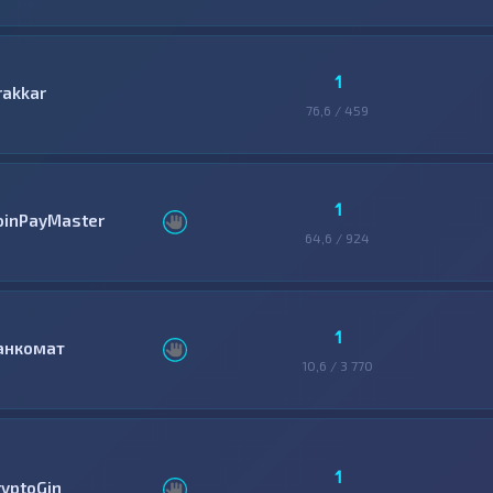
1
rakkar
76,6 / 459
1
oinPayMaster
64,6 / 924
1
анкомат
10,6 / 3 770
1
ryptoGin