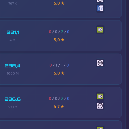
5,0 ★
767 K
0
/
0
/
2
/
0
301,1
5,0 ★
4 M
0
/
1
/
1
/
0
298,4
5,0 ★
1000 M
0
/
0
/
2
/
0
296,6
4,7 ★
59,1 M