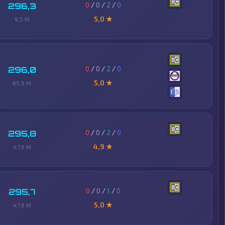
0
/
0
/
2
/
0
296,3
5,0 ★
9,5 M
0
/
0
/
2
/
0
296,0
5,0 ★
65,6 M
0
/
0
/
2
/
0
295,8
4,9 ★
47,6 M
0
/
0
/
1
/
0
295,7
5,0 ★
47,6 M