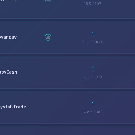
18,5 / 647
1
ovanpay
12,9 / 1 108
1
ubyCash
10,7 / 1 079
1
rystal-Trade
10,8 / 1 086