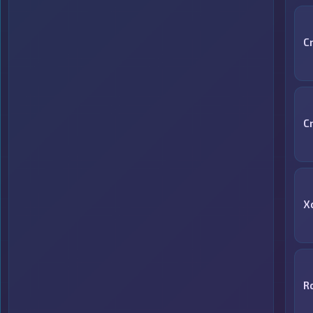
C
C
X
R