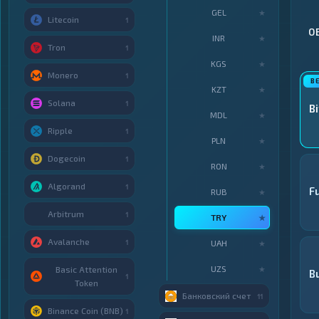
GEL
★
Litecoin
1
О
INR
★
Tron
1
KGS
★
Monero
1
KZT
★
Solana
1
B
MDL
★
Ripple
1
PLN
★
Dogecoin
1
RON
★
Algorand
1
F
RUB
★
Arbitrum
1
TRY
★
Avalanche
1
UAH
★
UZS
★
Basic Attention
B
1
Token
Банковский счет
11
Binance Coin (BNB)
1