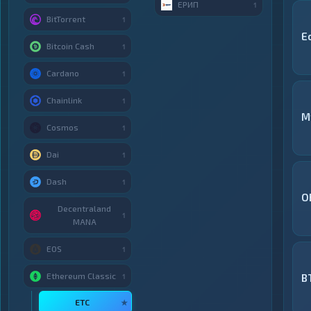
ЕРИП
1
BitTorrent
1
E
Bitcoin Cash
1
Cardano
1
Chainlink
1
M
Cosmos
1
Dai
1
Dash
1
O
Decentraland
1
MANA
EOS
1
Ethereum Classic
B
1
ETC
★