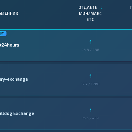
↕
ОТДАЕТЕ
БМЕННИК
МИН/МАКС
ETC
1
it24hours
43,8 / 438
1
ury-exchange
12,7 / 1 268
1
ulldog Exchange
76,6 / 459