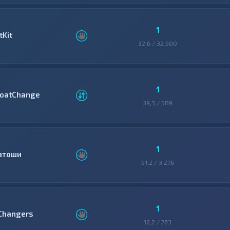
1
tKit
32,6 / 32 600
1
loatChange
39,3 / 589
1
атоши
61,2 / 3 276
1
Changers
12,2 / 763