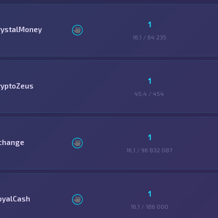
1
rystalMoney
16,1 / 64 235
1
ryptoZeus
45,4 / 454
1
change
16,1 / 96 832 087
1
oyalCash
16,1 / 186 000