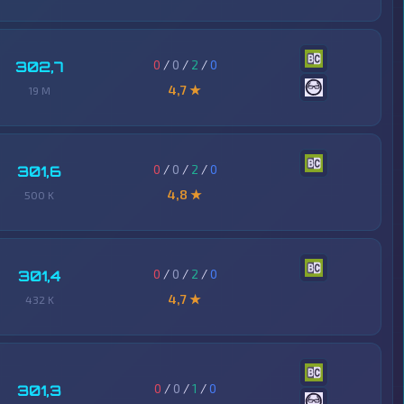
0
/
0
/
2
/
0
302,7
4,7 ★
19 M
0
/
0
/
2
/
0
301,6
4,8 ★
500 K
0
/
0
/
2
/
0
301,4
4,7 ★
432 K
0
/
0
/
1
/
0
301,3