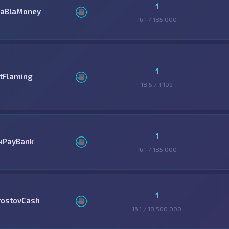
1
laBlaMoney
16,1 / 185 000
1
itFlaming
18,5 / 1 109
1
4PayBank
16,1 / 185 000
1
rostovCash
16,1 / 18 500 000