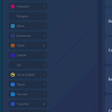
Polkadot
1
Polygon
1
D
Qtum
1
Ravencoin
1
Shiba
2
C
Stellar
1
Sui
1
Terra (LUNA)
1
Б
Tezos
1
Toncoin
1
TrueUSD
2
C