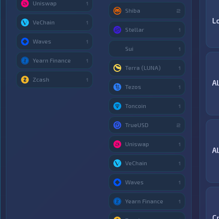
Uniswap
1
Shiba
2
L
VeChain
1
Stellar
1
Waves
1
Sui
1
Yearn Finance
1
Terra (LUNA)
1
Zcash
1
A
Tezos
1
Toncoin
1
TrueUSD
2
Uniswap
1
A
VeChain
1
Waves
1
Yearn Finance
1
C