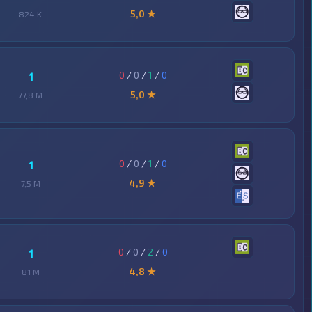
5,0 ★
824 K
0
/
0
/
1
/
0
1
5,0 ★
77,8 M
0
/
0
/
1
/
0
1
4,9 ★
7,5 M
0
/
0
/
2
/
0
1
4,8 ★
81 M