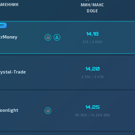
БМЕННИК
МИН/МАКС
DOGE
14,18
crMoney
213 / 2 000
14,20
rystal-Trade
2 314 / 3 470
14,25
oonlight
30 300 / 14 249 380