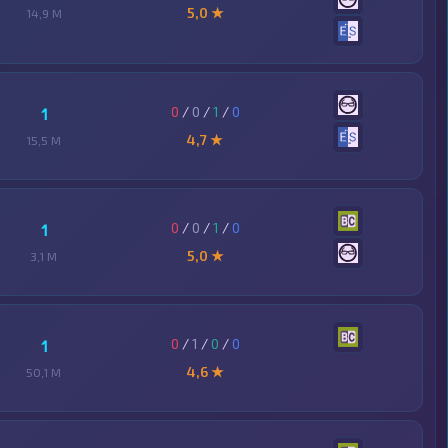
5,0 ★
14,9 M
0
/
0
/
1
/
0
1
4,7 ★
15,5 M
0
/
0
/
1
/
0
1
5,0 ★
3,1 M
0
/
1
/
0
/
0
1
4,6 ★
50,1 M