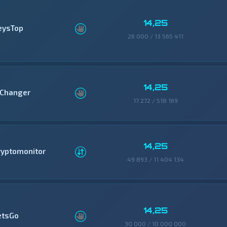
14,25
eysTop
26 000 / 13 565 411
14,25
Changer
17 272 / 518 169
14,25
ryptomonitor
49 893 / 11 404 134
14,25
etsGo
30 000 / 10 000 000