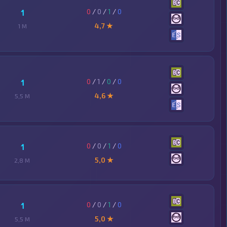
0
/
0
/
1
/
0
1
4,7 ★
1 M
0
/
1
/
0
/
0
1
4,6 ★
5,5 M
0
/
0
/
1
/
0
1
5,0 ★
2,8 M
0
/
0
/
1
/
0
1
5,0 ★
5,5 M