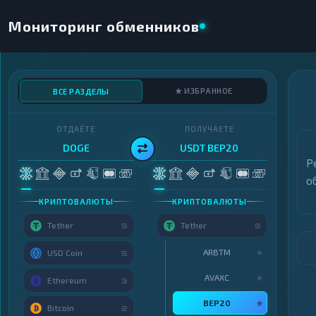
Мониторинг обменников
★ ИЗБРАННОЕ
ВСЕ РАЗДЕЛЫ
ОТДАЁТЕ
ПОЛУЧАЕТЕ
DOGE
USDT BEP20
Р
о
КРИПТОВАЛЮТЫ
КРИПТОВАЛЮТЫ
Tether
Tether
9
9
ARBTM
★
USD Coin
5
AVAXC
★
Ethereum
3
BEP20
★
Bitcoin
2