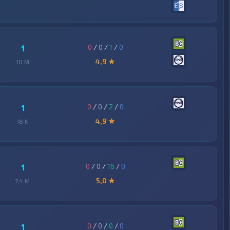
0
/
0
/
1
/
0
1
4,9 ★
10 M
0
/
0
/
2
/
0
1
4,9 ★
18 K
0
/
0
/
16
/
0
1
5,0 ★
7,4 M
0
/
0
/
0
/
0
1