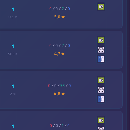
0
/
0
/
2
/
0
1
5,0 ★
17,6 M
0
/
0
/
2
/
0
1
4,7 ★
509 K
0
/
0
/
58
/
0
1
4,8 ★
2 M
0
/
0
/
1
/
0
1