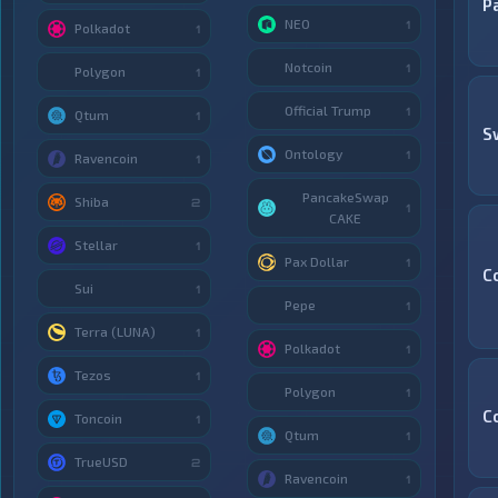
Р
NEO
1
Polkadot
1
Notcoin
1
Polygon
1
Official Trump
1
Qtum
1
S
Ontology
1
Ravencoin
1
PancakeSwap
Shiba
2
1
CAKE
Stellar
1
Pax Dollar
1
C
Sui
1
Pepe
1
Terra (LUNA)
1
Polkadot
1
Tezos
1
Polygon
1
C
Toncoin
1
Qtum
1
TrueUSD
2
Ravencoin
1