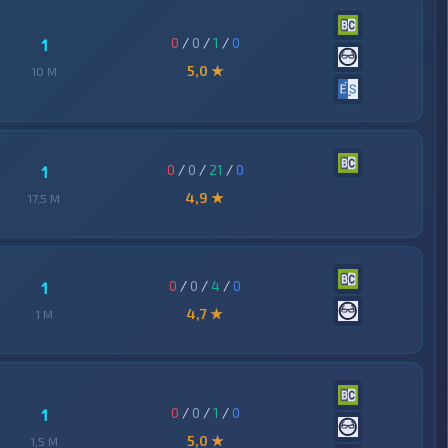
0
/
0
/
1
/
0
1
5,0 ★
10 M
0
/
0
/
21
/
0
1
4,9 ★
17,5 M
0
/
0
/
4
/
0
1
4,7 ★
1 M
0
/
0
/
1
/
0
1
5,0 ★
1,5 M