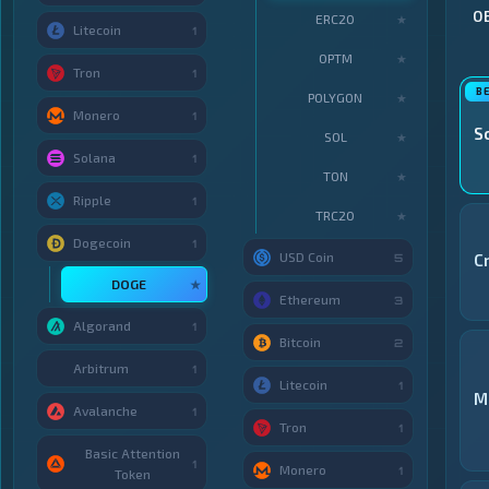
О
ERC20
★
Litecoin
1
OPTM
★
Tron
1
POLYGON
★
Monero
1
S
SOL
★
Solana
1
TON
★
Ripple
1
TRC20
★
Dogecoin
1
USD Coin
C
5
DOGE
★
Ethereum
3
Algorand
1
Bitcoin
2
Arbitrum
1
Litecoin
1
M
Avalanche
1
Tron
1
Basic Attention
1
Monero
1
Token