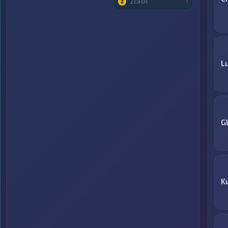
Zcash
1
Lu
G
K