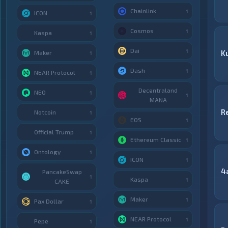
Chainlink
1
ICON
1
Cosmos
1
Kaspa
1
Dai
1
K
Maker
1
Dash
1
NEAR Protocol
1
Decentraland
NEO
1
1
MANA
R
Notcoin
1
EOS
1
Official Trump
1
Ethereum Classic
1
Ontology
1
ICON
1
4
PancakeSwap
1
Kaspa
1
CAKE
Maker
1
Pax Dollar
1
NEAR Protocol
1
Pepe
1