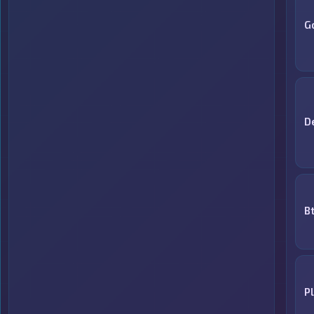
G
D
B
P