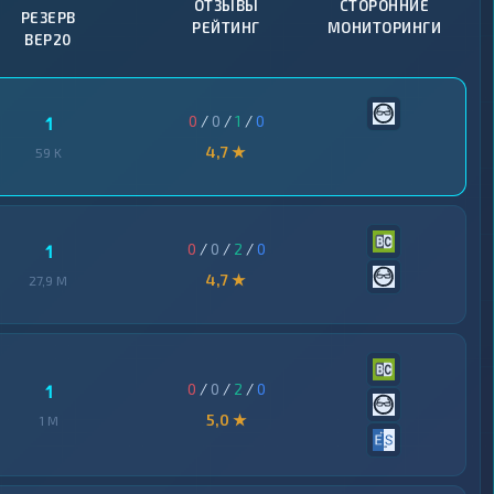
ОТЗЫВЫ
СТОРОННИЕ
РЕЗЕРВ
РЕЙТИНГ
МОНИТОРИНГИ
BEP20
0
/
0
/
1
/
0
1
4,7 ★
59 K
0
/
0
/
2
/
0
1
4,7 ★
27,9 M
0
/
0
/
2
/
0
1
5,0 ★
1 M