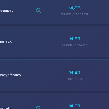
14,26
ovanpay
139 857 / 17 482 139
14,27
lpinaEx
42 808 / 7 134 718
14,27
lwaysMoney
1 064 / 3 191
14,27
ryptoGin