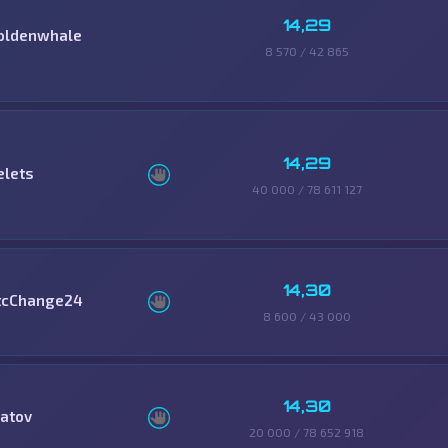
14,29
oldenwhale
8 570 / 42 865
14,29
elets
40 000 / 78 611 127
14,30
tcChange24
8 600 / 43 000
14,30
latov
20 000 / 78 652 918