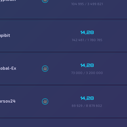
104 995 / 3 499 821
14,28
pibit
142 461 / 1 780 765
14,28
lobal-Ex
73 000 / 3 200 000
14,28
ursov24
69 929 / 8 879 602