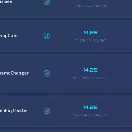
азмен
3 000 / 47 000 000
14,25
wapGate
71 276 / 14 255 167
14,25
osmoChanger
524 464 / 5 244 642
14,26
oinPayMaster
524 464 / 5 244 642