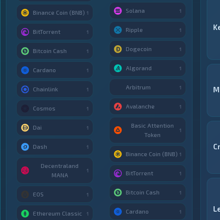
Solana
1
Binance Coin (BNB)
1
K
Ripple
1
BitTorrent
1
Dogecoin
1
Bitcoin Cash
1
Algorand
1
Cardano
1
Arbitrum
1
M
Chainlink
1
Avalanche
1
Cosmos
1
Basic Attention
Dai
1
1
Token
C
Dash
1
Binance Coin (BNB)
1
Decentraland
1
BitTorrent
1
MANA
Bitcoin Cash
1
EOS
1
L
Cardano
1
Ethereum Classic
1