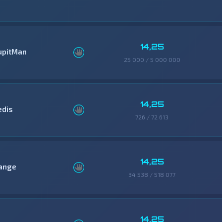
14,25
upitMan
25 000 / 5 000 000
14,25
edis
726 / 72 613
14,25
ange
34 538 / 518 077
14,25