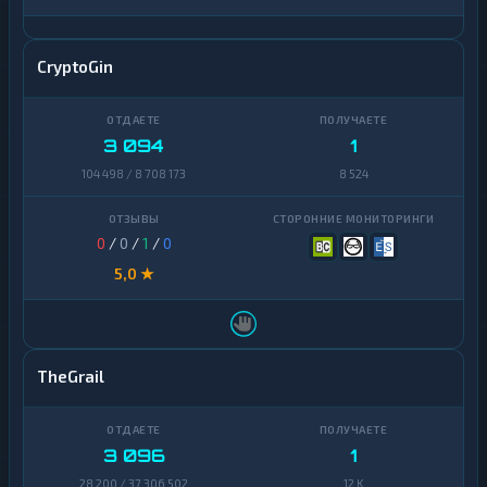
CryptoGin
3 094
1
104 498 / 8 708 173
8 524
0
/
0
/
1
/
0
5,0 ★
TheGrail
3 096
1
28 200 / 37 306 502
12 K