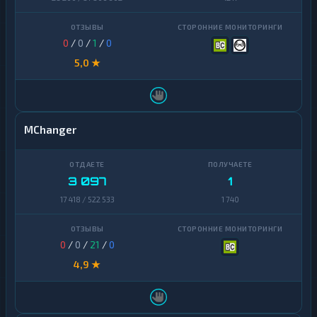
0
/
0
/
1
/
0
5,0 ★
MChanger
3 097
1
17 418 / 522 533
1 740
0
/
0
/
21
/
0
4,9 ★