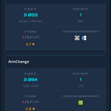
3 093
1
142 461 / 1 780 765
39 K
0
/
0
/
1
/
0
4,7 ★
ArmChange
3 094
1
1 238 / 6 596
2,13
0
/
0
/
1
/
0
4,8 ★