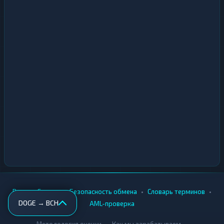
•
•
•
•
Вики
Города
Безопасность обмена
Словарь терминов
DOGE → BCH
AML-проверка
•
•
Методология оценки
Как мы зарабатываем