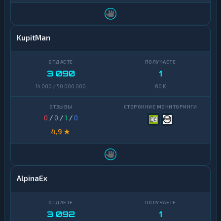
KupitMan
3 090
1
14 000 / 50 000 000
60 K
0
/
0
/
1
/
0
4,9 ★
AlpinaEx
3 092
1