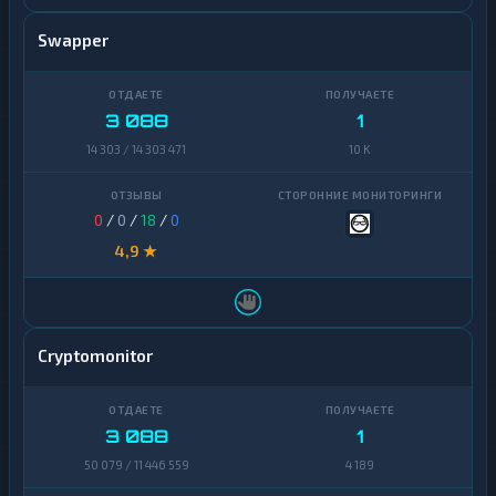
Swapper
3 088
1
14 303 / 14 303 471
10 K
0
/
0
/
18
/
0
4,9 ★
Cryptomonitor
3 088
1
50 079 / 11 446 559
4 189