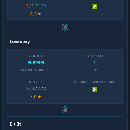
0
/
1
/
0
/
0
4,6 ★
Lovanpay
3 099
1
139 264 / 17 408 063
856
0
/
0
/
2
/
0
5,0 ★
BitKit