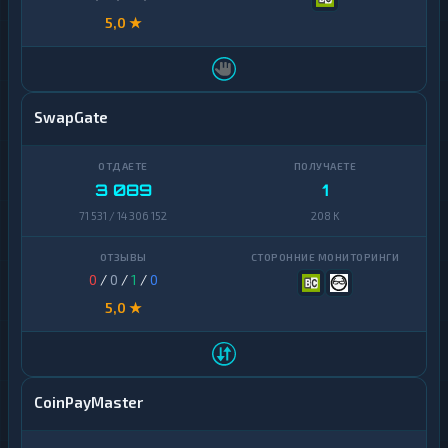
5,0 ★
SwapGate
3 089
1
71 531 / 14 306 152
208 K
0
/
0
/
1
/
0
5,0 ★
CoinPayMaster