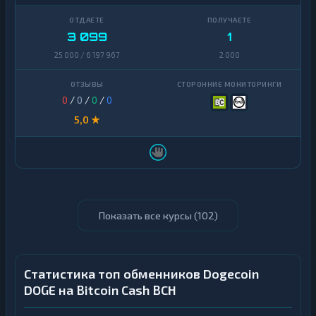
3 099
1
25 000 / 6 197 967
2 000
0
/
0
/
0
/
0
5,0 ★
Показать все курсы (
102
)
Статистика топ обменников Dogecoin
DOGE на Bitcoin Cash BCH