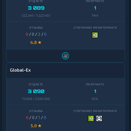
3 089
1
522 240 / 5 222 403
114 K
0
/
0
/
2
/
0
4,8 ★
Global-Ex
3 090
1
73 000 / 3 200 000
63 K
0
/
0
/
1
/
0
5,0 ★