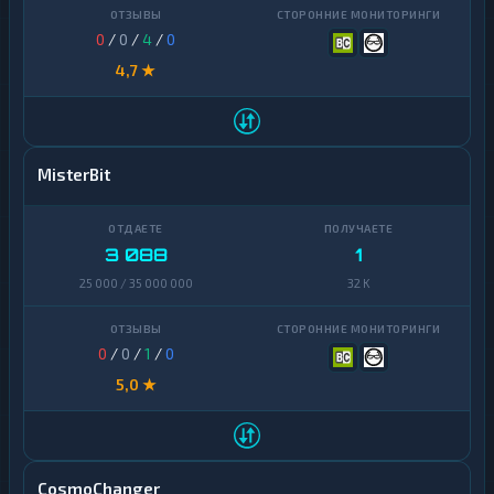
0
/
0
/
4
/
0
4,7 ★
MisterBit
3 088
1
25 000 / 35 000 000
32 K
0
/
0
/
1
/
0
5,0 ★
CosmoChanger