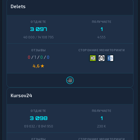
Delets
3 097
1
40 000 / 14 108 795
4 555
0
/
1
/
0
/
0
4,6 ★
Kursov24
3 098
1
69 632 / 8 841 950
230 K