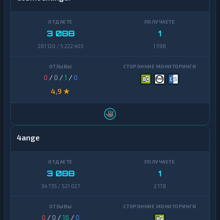
3 088
1
261 120 / 5 222 403
1 398
0
/
0
/
1
/
0
4,9 ★
4ange
3 088
1
34 735 / 521 027
2 178
0
/
0
/
16
/
0