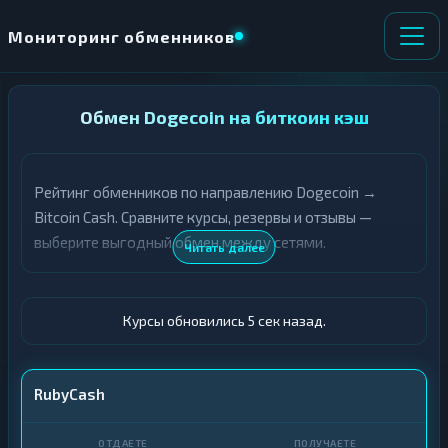
Мониторинг обменников
НАПРАВЛЕНИЕ
Обмен Dogecoin на биткоин кэш
×
ОБМЕНА
Рейтинг обменников по направлению Dogecoin →
★ ИЗБРАННОЕ
ВСЕ РАЗДЕЛЫ
Bitcoin Cash. Сравните курсы, резервы и отзывы —
выберите выгодный обмен между сетями.
О
П
Читать далее
Т
О
Д
Л
А
У
Ё
Ч
Курсы обновились 6 сек назад.
Т
А
Е
Е
Т
DOGE
RubyCash
Е
BCH