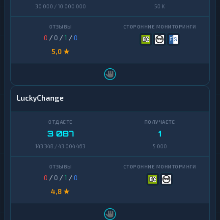
Zcash
1
30 000 / 10 000 000
50 K
Zcash
1
0
/
0
/
1
/
0
5,0 ★
LuckyChange
3 087
1
143 348 / 43 004 463
5 000
0
/
0
/
1
/
0
4,8 ★