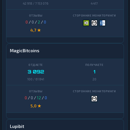
42 918 / 7 153 076
4 417
0
/
0
/
2
/
0
4,7 ★
MagicBitcoins
3 092
1
100 / 61 841
20
0
/
0
/
12
/
0
5,0 ★
Lupibit