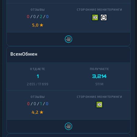
0
/
0
/
2
/
0
5,0 ★
ВсемОбмен
1
3,214
2 655 / 17 699
511 M
0
/
0
/
1
/
0
4,2 ★