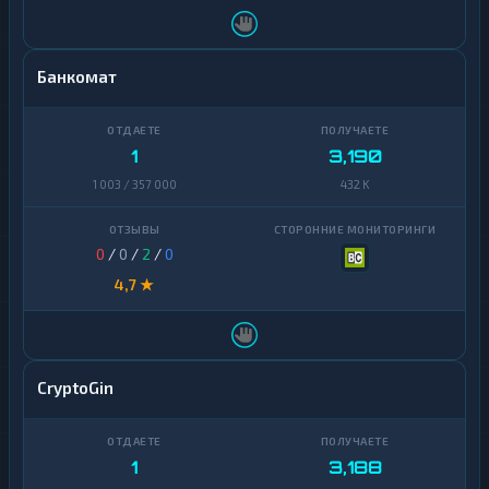
Банкомат
1
3,190
1 003 / 357 000
432 K
0
/
0
/
2
/
0
4,7 ★
CryptoGin
1
3,188