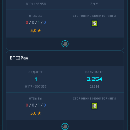
Zcash
1
6 144 / 45 956
2,4 M
0
/
0
/
1
/
0
5,0 ★
BTC2Pay
1
3,254
6 147 / 307 357
21,5 M
0
/
0
/
1
/
0
5,0 ★