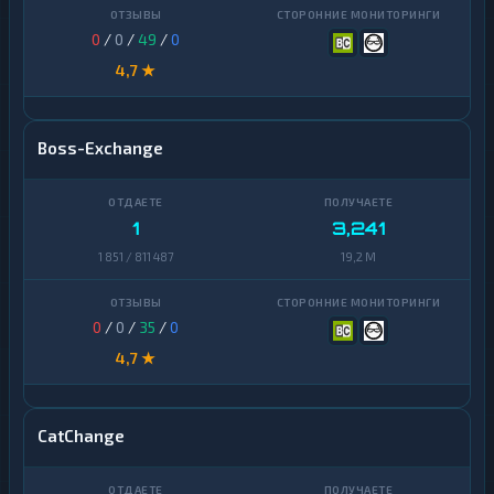
0
/
0
/
49
/
0
4,7 ★
Boss-Exchange
1
3,241
1 851 / 811 487
19,2 M
0
/
0
/
35
/
0
4,7 ★
CatChange