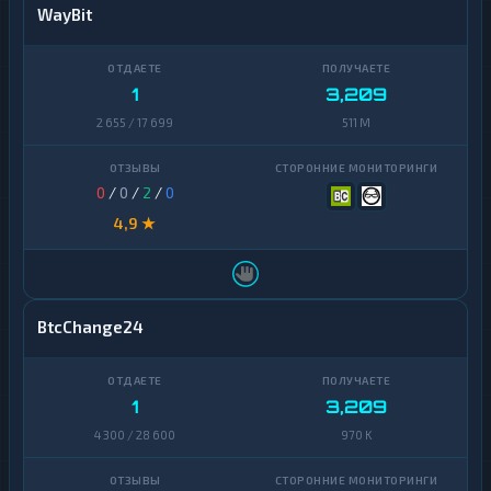
WayBit
1
3,209
2 655 / 17 699
511 M
0
/
0
/
2
/
0
4,9 ★
BtcChange24
1
3,209
4 300 / 28 600
970 K