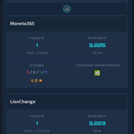
Moneta365
1
3,225
1 860 / 815 504
18,9 M
0
/
0
/
1
/
0
4,8 ★
LionChange
1
3,223
6 205 / 2 792 255
90 M