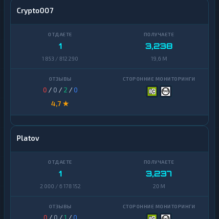
Crypto007
1
3,238
1 853 / 812 290
19,6 M
0
/
0
/
2
/
0
4,7 ★
Platov
1
3,237
2 000 / 6 178 152
20 M
0
/
0
/
1
/
0