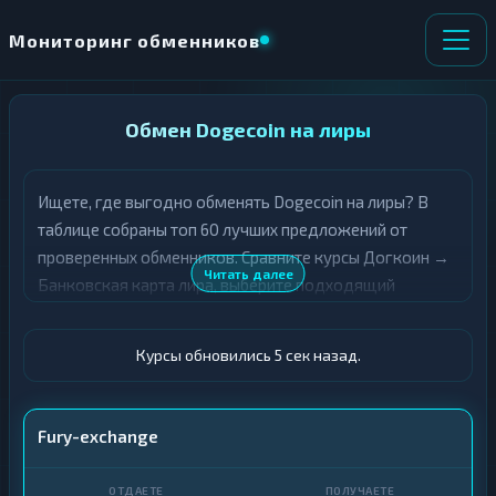
Мониторинг обменников
НАПРАВЛЕНИЕ
Обмен Dogecoin на лиры
×
ОБМЕНА
Ищете, где выгодно обменять Dogecoin на лиры? В
★ ИЗБРАННОЕ
ВСЕ РАЗДЕЛЫ
таблице собраны топ 60 лучших предложений от
проверенных обменников. Сравните курсы Догкоин →
О
П
Читать далее
Банковская карта лира, выберите подходящий
Т
О
Д
вариант с учётом резерва и лимитов, и совершите
Л
А
У
обмен быстро и безопасно. Все обменные пункты
Ё
Ч
Курсы обновились 6 сек назад.
прошли модерацию и отображаются с учётом
Т
А
выгодности курса.
Е
Е
Т
DOGE
Fury-exchange
Е
Карта · TRY