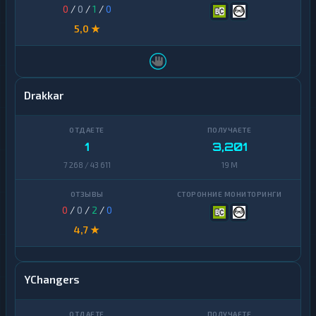
0
/
0
/
1
/
0
5,0 ★
Drakkar
1
3,201
7 268 / 43 611
19 M
0
/
0
/
2
/
0
4,7 ★
YChangers