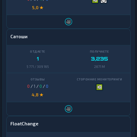
5,0 ★
Сатоши
1
3,235
5 771 / 309 165
2671 M
0
/
1
/
0
/
0
4,8 ★
FloatChange