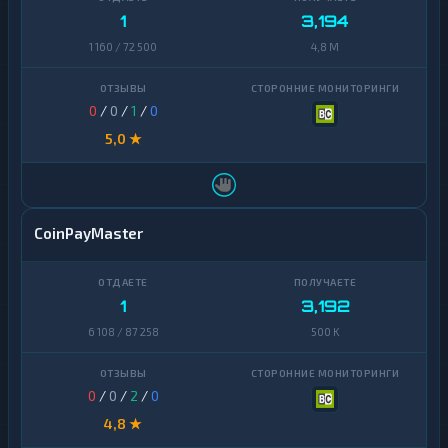
1
3,194
1 160 / 72 500
4,8 M
0
/
0
/
1
/
0
5,0 ★
CoinPayMaster
1
3,192
6 108 / 87 258
500 K
0
/
0
/
2
/
0
4,8 ★