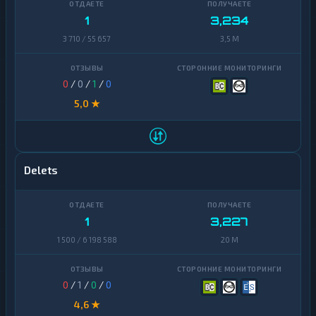
1
3,234
3 710 / 55 657
3,5 M
0
/
0
/
1
/
0
5,0 ★
Delets
1
3,227
1 500 / 6 198 588
20 M
0
/
1
/
0
/
0
4,6 ★