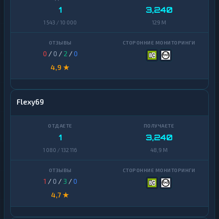
1
3,240
1 543 / 10 000
129 M
0
/
0
/
2
/
0
4,9 ★
Flexy69
1
3,240
1 080 / 132 116
48,9 M
1
/
0
/
3
/
0
4,7 ★