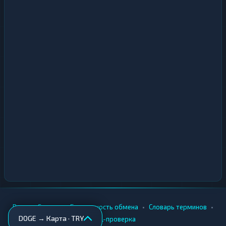
•
•
•
•
Вики
Города
Безопасность обмена
Словарь терминов
DOGE → Карта · TRY
AML-проверка