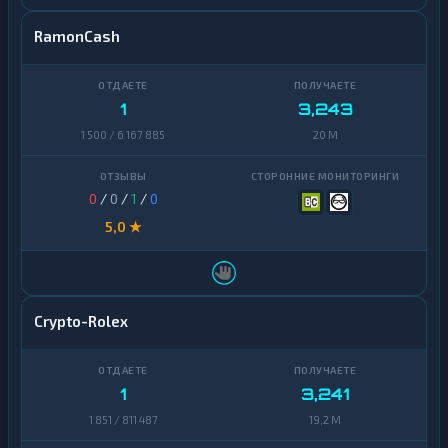
RamonCash
1
3,243
1 500 / 6 167 885
20 M
0
/
0
/
1
/
0
5,0 ★
Crypto-Rolex
1
3,241
1 851 / 811 487
19,2 M