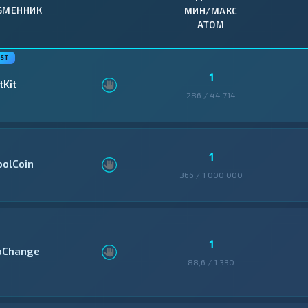
БМЕННИК
МИН/МАКС
ATOM
1
tKit
286 / 44 714
1
oolCoin
366 / 1 000 000
1
oChange
88,6 / 1 330