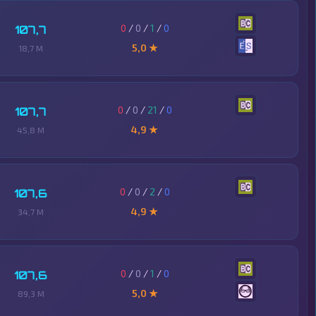
0
/
0
/
1
/
0
107,7
5,0 ★
18,7 M
0
/
0
/
21
/
0
107,7
4,9 ★
45,8 M
0
/
0
/
2
/
0
107,6
4,9 ★
34,7 M
0
/
0
/
1
/
0
107,6
5,0 ★
89,3 M