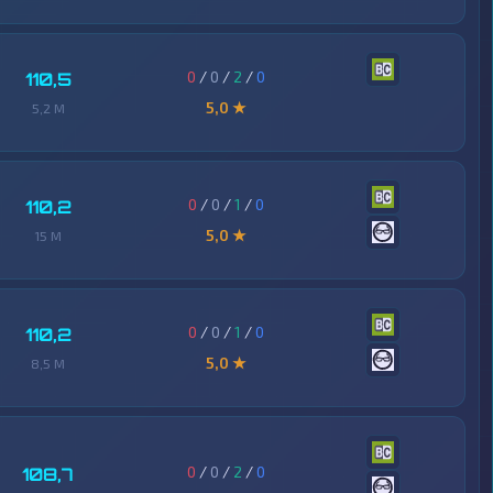
0
/
0
/
2
/
0
110,5
5,0 ★
5,2 M
0
/
0
/
1
/
0
110,2
5,0 ★
15 M
0
/
0
/
1
/
0
110,2
5,0 ★
8,5 M
0
/
0
/
2
/
0
108,7