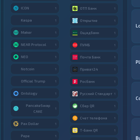
ICON
ОТП Банк
1
1
Kaspa
Открытие
1
1
L
Maker
Ощадбанк
1
1
NEAR Protocol
ПУМБ
1
1
NEO
Почта Банк
1
1
P
Notcoin
Приват24
1
1
Official Trump
Росбанк
1
1
Ontology
Русский Стандарт
1
1
C
PancakeSwap
Сбер QR
1
1
CAKE
Счет телефона
1
Pax Dollar
1
Т-Банк QR
1
Pepe
1
B