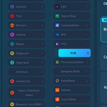
О
Litecoin
СБП
1
1
Tron
Карта Мир
1
1
Monero
Газпромбанк
1
1
Bi
Solana
ВТБ
1
1
Ripple
ПСБ
1
1
RUB
★
Dogecoin
1
C
Россельхозбанк
1
Algorand
1
Bangkok Bank
1
Arbitrum
1
HalykBank
1
Avalanche
1
Y
Izibank
1
Basic Attention
1
Token
Jusan Bank
1
Binance Coin (BNB)
1