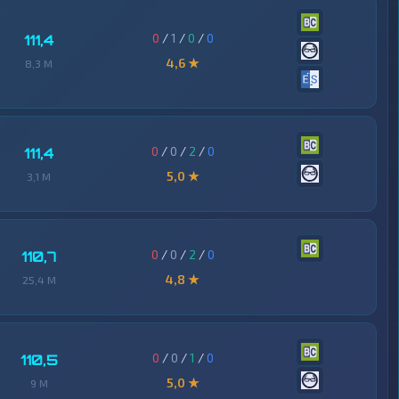
0
/
1
/
0
/
0
111,4
4,6 ★
8,3 M
0
/
0
/
2
/
0
111,4
5,0 ★
3,1 M
0
/
0
/
2
/
0
110,7
4,8 ★
25,4 M
0
/
0
/
1
/
0
110,5
5,0 ★
9 M