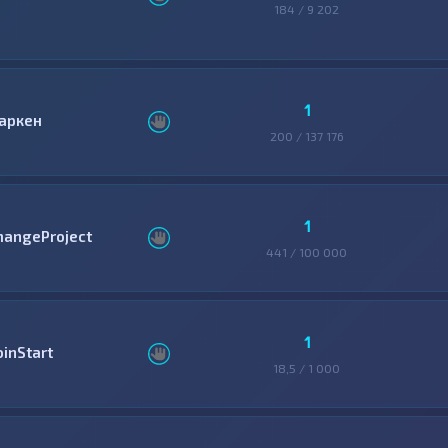
184 / 9 202
1
аркен
200 / 137 176
1
hangeProject
441 / 100 000
1
oinStart
18,5 / 1 000