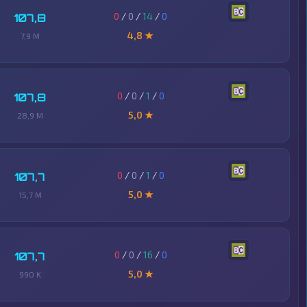
0
/
0
/
14
/
0
107,8
4,8 ★
7,9 M
0
/
0
/
1
/
0
107,8
5,0 ★
28,9 M
0
/
0
/
1
/
0
107,7
5,0 ★
15,7 M
0
/
0
/
16
/
0
107,7
5,0 ★
990 K