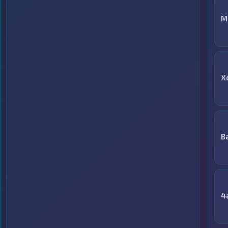
М
X
B
4