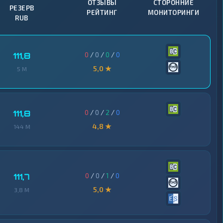
ОТЗЫВЫ
СТОРОННИЕ
РЕЗЕРВ
РЕЙТИНГ
МОНИТОРИНГИ
RUB
0
/
0
/
0
/
0
111,8
5,0 ★
5 M
0
/
0
/
2
/
0
111,8
4,8 ★
144 M
0
/
0
/
1
/
0
111,7
5,0 ★
3,8 M