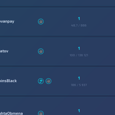
1
ovanpay
48,7 / 886
1
latov
100 / 136 121
1
oinsBlack
186 / 5 937
1
uhtaObmena