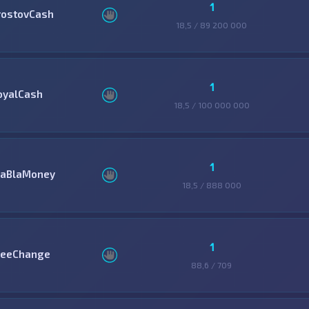
1
rostovCash
18,5 / 89 200 000
1
oyalCash
18,5 / 100 000 000
1
laBlaMoney
18,5 / 888 000
1
reeChange
88,6 / 709