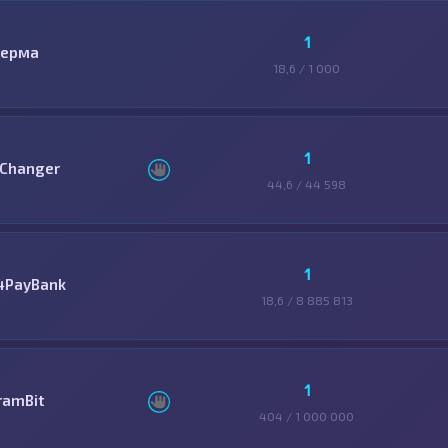
1
ерма
18,6 / 1 000
1
Changer
44,6 / 44 598
1
4PayBank
18,6 / 8 885 813
1
ramBit
404 / 1 000 000