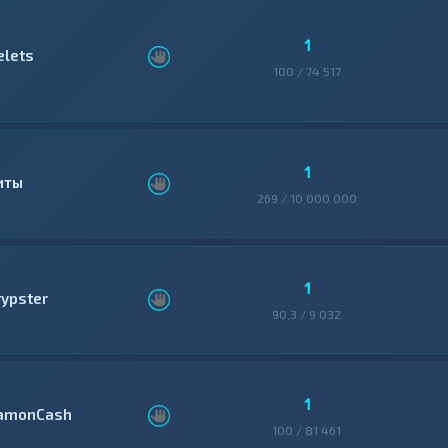
1
elets
100 / 74 517
1
иты
269 / 10 000 000
1
rypster
90,3 / 9 032
1
amonCash
100 / 81 461