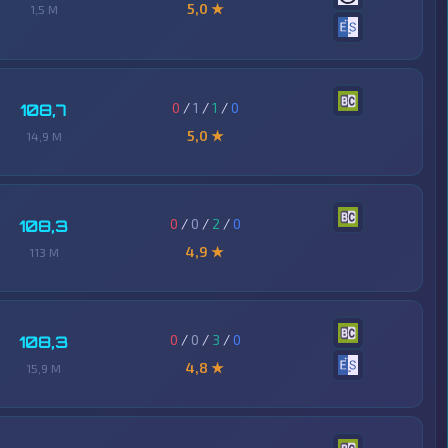
5,0 ★
1,5 M
0
/
1
/
1
/
0
108,7
5,0 ★
14,9 M
0
/
0
/
2
/
0
108,3
4,9 ★
113 M
0
/
0
/
3
/
0
108,3
4,8 ★
15,9 M