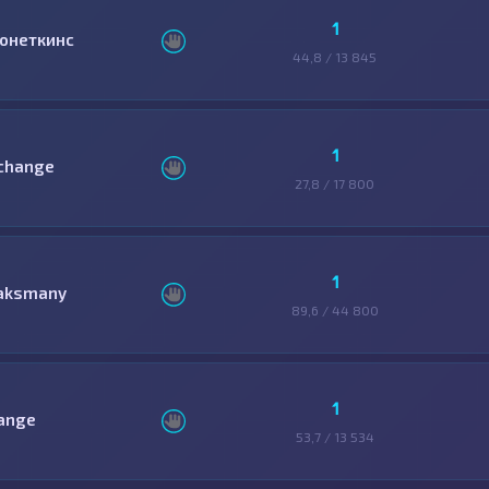
1
онеткинс
44,8 / 13 845
1
change
27,8 / 17 800
1
aksmany
89,6 / 44 800
1
ange
53,7 / 13 534