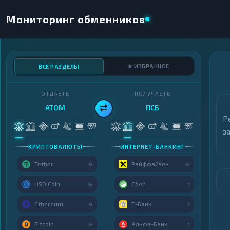
Мониторинг обменников
★ ИЗБРАННОЕ
ВСЕ РАЗДЕЛЫ
ОТДАЁТЕ
ПОЛУЧАЕТЕ
ATOM
ПСБ
Р
з
КРИПТОВАЛЮТЫ
ИНТЕРНЕТ-БАНКИНГ
Tether
Райффайзен
9
2
USD Coin
Сбер
5
1
Ethereum
Т-Банк
3
1
Bitcoin
Альфа-Банк
2
1