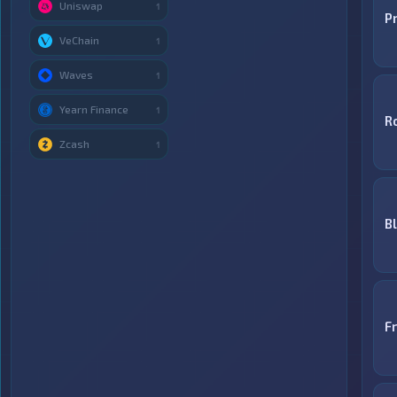
Uniswap
1
P
VeChain
1
Waves
1
Yearn Finance
1
R
Zcash
1
B
F