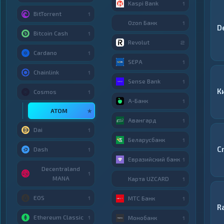
Kaspi Bank
1
BitTorrent
1
Ozon Банк
1
D
Bitcoin Cash
1
Revolut
2
Cardano
1
SEPA
1
Chainlink
1
Sense Bank
1
К
Cosmos
1
А-Банк
1
ATOM
★
Авангард
1
Dai
1
Беларусбанк
1
C
Dash
1
Евразийский банк
1
Decentraland
1
MANA
Карта UZCARD
1
EOS
МТС Банк
1
1
R
Ethereum Classic
Монобанк
1
1