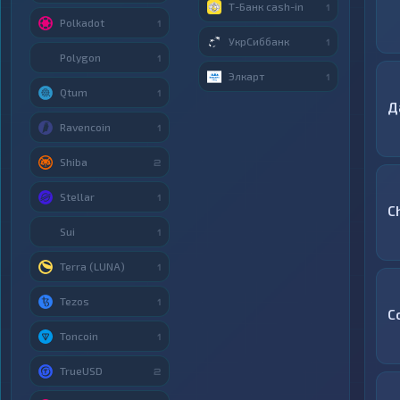
Т-Банк cash-in
1
Polkadot
1
УкрСиббанк
1
Polygon
1
Элкарт
1
Qtum
1
Д
Ravencoin
1
Shiba
2
Stellar
1
C
Sui
1
Terra (LUNA)
1
Tezos
1
C
Toncoin
1
TrueUSD
2