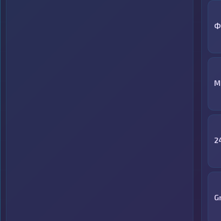
Ф
M
2
G