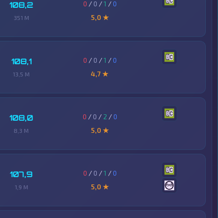
0
/
0
/
1
/
0
108,2
5,0 ★
351 M
0
/
0
/
1
/
0
108,1
4,7 ★
13,5 M
0
/
0
/
2
/
0
108,0
5,0 ★
8,3 M
0
/
0
/
1
/
0
107,9
5,0 ★
1,9 M