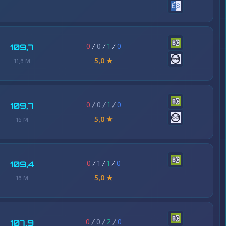
0
/
0
/
1
/
0
109,7
5,0 ★
11,6 M
0
/
0
/
1
/
0
109,7
5,0 ★
16 M
0
/
1
/
1
/
0
109,4
5,0 ★
16 M
0
/
0
/
2
/
0
107,9