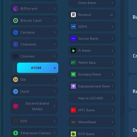
Ozon Банк
1
BitTorrent
1
Revolut
2
B
Bitcoin Cash
1
SEPA
1
Cardano
1
Sense Bank
1
Chainlink
1
А-Банк
1
C
Cosmos
1
Авангард
1
ATOM
★
Беларусбанк
1
Dai
1
Евразийский банк
1
R
Dash
1
Карта UZCARD
1
Decentraland
1
MANA
МТС Банк
1
EOS
1
Монобанк
1
D
Ethereum Classic
1
ОТП Банк
1