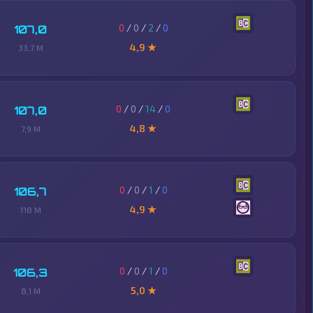
0
/
0
/
2
/
0
107,0
4,9 ★
33,7 M
0
/
0
/
14
/
0
107,0
4,8 ★
7,9 M
0
/
0
/
1
/
0
106,7
4,9 ★
118 M
0
/
0
/
1
/
0
106,3
5,0 ★
8,1 M