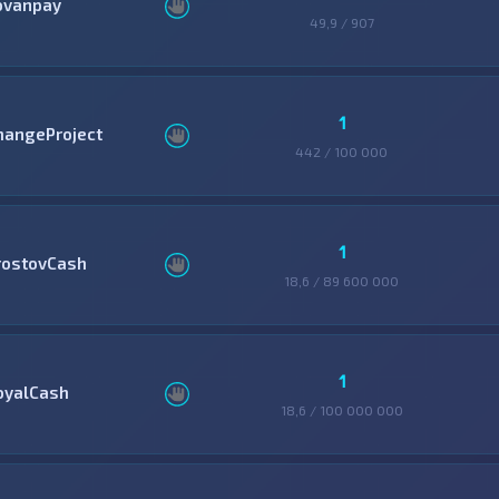
ovanpay
49,9 / 907
1
hangeProject
442 / 100 000
1
rostovCash
18,6 / 89 600 000
1
oyalCash
18,6 / 100 000 000