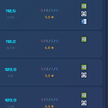
0
/
0
/
2
/
0
110,5
5,0 ★
1,5 M
0
/
0
/
2
/
0
110,2
4,8 ★
15,5 M
0
/
0
/
1
/
0
109,9
5,0 ★
9 M
0
/
1
/
0
/
0
109,9
4,6 ★
1,3 M