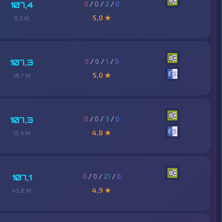
0
/
0
/
2
/
0
107,4
5,0 ★
8,3 M
0
/
0
/
1
/
0
107,3
5,0 ★
18,7 M
0
/
0
/
3
/
0
107,3
4,8 ★
15,9 M
0
/
0
/
21
/
0
107,1
4,9 ★
45,8 M