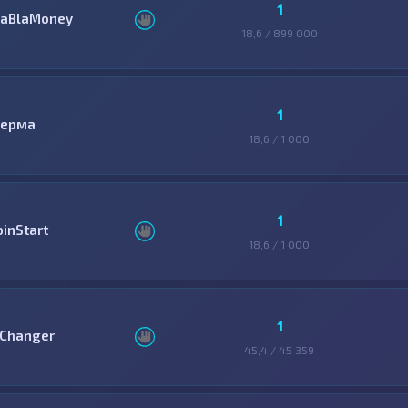
1
laBlaMoney
18,6 / 899 000
1
ерма
18,6 / 1 000
1
oinStart
18,6 / 1 000
1
Changer
45,4 / 45 359