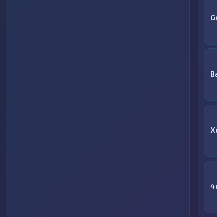
G
B
X
4