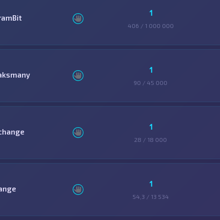
1
ramBit
406 / 1 000 000
1
aksmany
90 / 45 000
1
change
28 / 18 000
1
ange
54,3 / 13 534