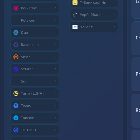
L
Т-Банк cash-in
1
Polkadot
1
УкрСиббанк
1
Polygon
1
Элкарт
1
Qtum
1
C
Ravencoin
1
Shiba
2
Stellar
1
P
Sui
1
Terra (LUNA)
1
Tezos
1
R
Toncoin
1
TrueUSD
2