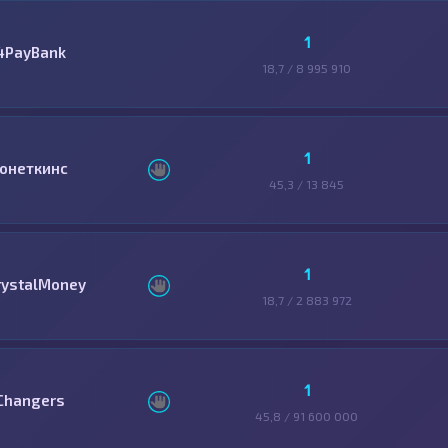
1
4PayBank
18,7 / 8 995 910
1
онеткинс
45,3 / 13 845
1
rystalMoney
18,7 / 2 883 972
1
Changers
45,8 / 91 600 000