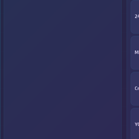
2
М
C
Y