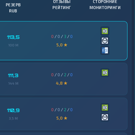
ОТЗЫВЫ
СТОРОННИЕ
РЕЗЕРВ
РЕЙТИНГ
МОНИТОРИНГИ
RUB
0
/
0
/
3
/
0
113,5
5,0 ★
100 M
0
/
0
/
2
/
0
111,3
4,8 ★
144 M
0
/
0
/
2
/
0
110,9
5,0 ★
3,5 M