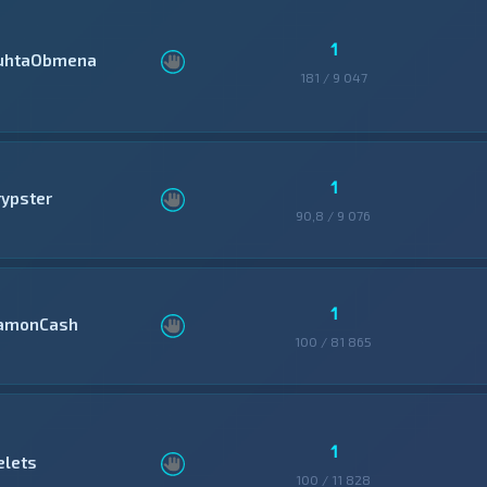
1
uhtaObmena
181 / 9 047
1
rypster
90,8 / 9 076
1
amonCash
100 / 81 865
1
elets
100 / 11 828