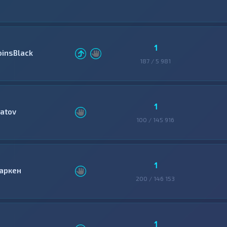
1
oinsBlack
187 / 5 981
1
latov
100 / 145 916
1
аркен
200 / 146 153
1