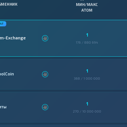
БМЕННИК
МИН/МАКС
ATOM
1
im-Exchange
176 / 880 694
1
oolCoin
368 / 1 000 000
1
иты
270 / 10 000 000