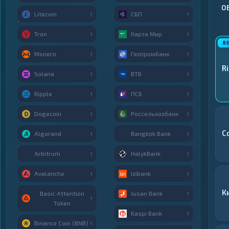
О
Litecoin
СБП
1
1
Tron
Карта Мир
1
1
Monero
Газпромбанк
1
1
R
Solana
ВТБ
1
1
Ripple
ПСБ
1
1
Dogecoin
Россельхозбанк
1
1
C
Algorand
Bangkok Bank
1
1
Arbitrum
HalykBank
1
1
Avalanche
Izibank
1
1
К
Basic Attention
Jusan Bank
1
1
Token
Kaspi Bank
1
Binance Coin (BNB)
1