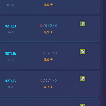
5,0 ★
8,1 M
0
/
0
/
2
/
0
107,9
4,9 ★
124 M
0
/
0
/
1
/
0
107,6
5,0 ★
351 M
0
/
0
/
1
/
0
107,6
4,7 ★
11 M