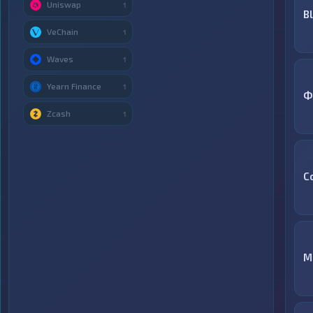
Uniswap
1
B
VeChain
1
Waves
1
Yearn Finance
1
Ф
Zcash
1
C
M