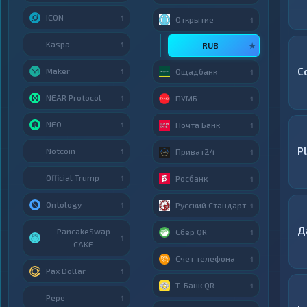
ICON
1
Открытие
1
Kaspa
1
RUB
★
C
Maker
Ощадбанк
1
1
NEAR Protocol
ПУМБ
1
1
NEO
Почта Банк
1
1
P
Notcoin
Приват24
1
1
Official Trump
Росбанк
1
1
Ontology
Русский Стандарт
1
1
Д
PancakeSwap
Сбер QR
1
1
CAKE
Счет телефона
1
Pax Dollar
1
Т-Банк QR
1
Pepe
1