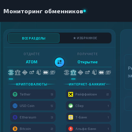
Мониторинг обменников
★ ИЗБРАННОЕ
ВСЕ РАЗДЕЛЫ
ОТДАЁТЕ
ПОЛУЧАЕТЕ
ATOM
Открытие
Р
з
КРИПТОВАЛЮТЫ
ИНТЕРНЕТ-БАНКИНГ
Tether
Райффайзен
9
2
USD Coin
Сбер
5
1
Ethereum
Т-Банк
3
1
Bitcoin
Альфа-Банк
2
1