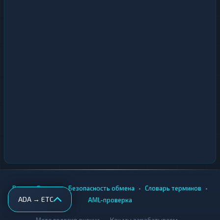
•
•
•
•
Вики
Города
Безопасность обмена
Словарь терминов
ADA → ETC
AML-проверка
•
•
Методология оценки
Как мы зарабатываем