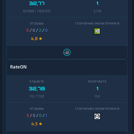
32,77
1
Zcash
1
60 888 / 1 826 651
2,1 M
0
/
0
/
2
/
0
4,8 ★
RateON
32,78
1
70 / 1 700
13 K
0
/
0
/
0
/
1
4,5 ★