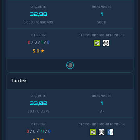
32,98
1
5 000 / 16 490 499
500 K
0
/
0
/
1
/
0
5,0 ★
Tarifex
33,02
1
59,1 / 618 279
18 K
0
/
0
/
77
/
0
4,7 ★