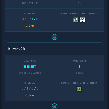
280 / 329 454
10 K
0
/
1
/
1
/
0
4,7 ★
Kursov24
32,87
1
24 355 / 3 092 668
6,8 M
0
/
1
/
0
/
0
4,6 ★