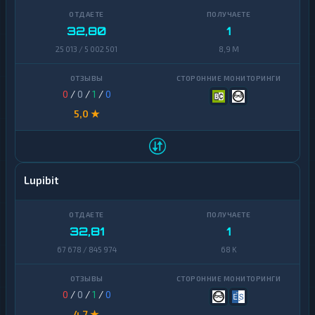
32,80
1
25 013 / 5 002 501
8,9 M
0
/
0
/
1
/
0
5,0 ★
Lupibit
32,81
1
67 678 / 845 974
68 K
0
/
0
/
1
/
0
4,7 ★