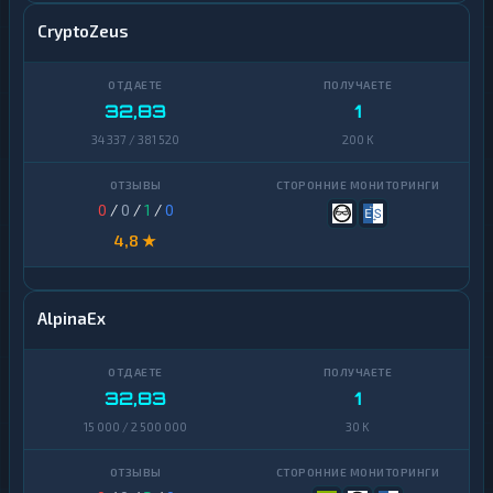
CryptoZeus
32,83
1
34 337 / 381 520
200 K
0
/
0
/
1
/
0
4,8 ★
AlpinaEx
32,83
1
15 000 / 2 500 000
30 K