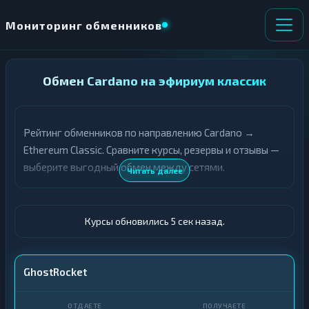
Мониторинг обменников
НАПРАВЛЕНИЕ
Обмен Cardano на эфириум классик
×
ОБМЕНА
Рейтинг обменников по направлению Cardano →
★ ИЗБРАННОЕ
ВСЕ РАЗДЕЛЫ
Ethereum Classic. Сравните курсы, резервы и отзывы —
выберите выгодный обмен между сетями.
О
П
Читать далее
Т
О
Д
Л
А
У
Ё
Ч
Курсы обновились 6 сек назад.
Т
А
Е
Е
Т
ADA
GhostRocket
Е
ETC