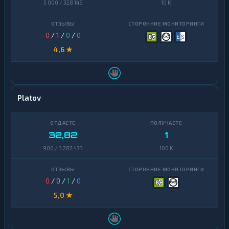
5 000 / 328 149
10 K
0
/
1
/
0
/
0
4,6 ★
Platov
32,82
1
900 / 3 282 473
100 K
0
/
0
/
1
/
0
5,0 ★