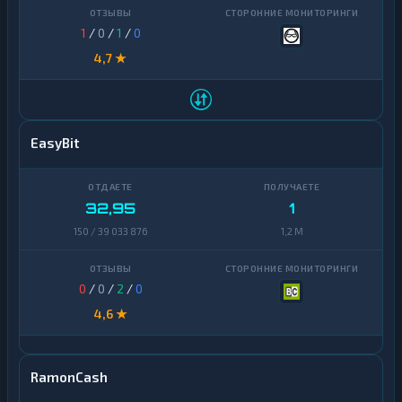
1
/
0
/
1
/
0
4,7 ★
EasyBit
32,95
1
150 / 39 033 876
1,2 M
0
/
0
/
2
/
0
4,6 ★
RamonCash