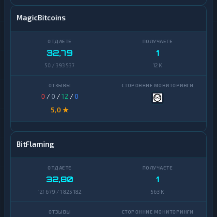
MagicBitcoins
32,79
1
50 / 393 537
12 K
0
/
0
/
12
/
0
5,0 ★
BitFlaming
32,80
1
121 679 / 1 825 182
563 K