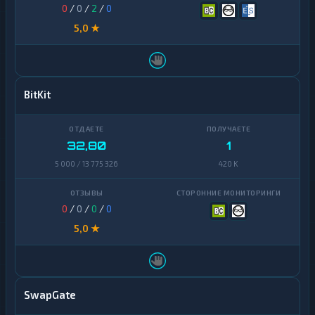
0
/
0
/
2
/
0
5,0 ★
BitKit
32,80
1
5 000 / 13 775 326
420 K
0
/
0
/
0
/
0
5,0 ★
SwapGate