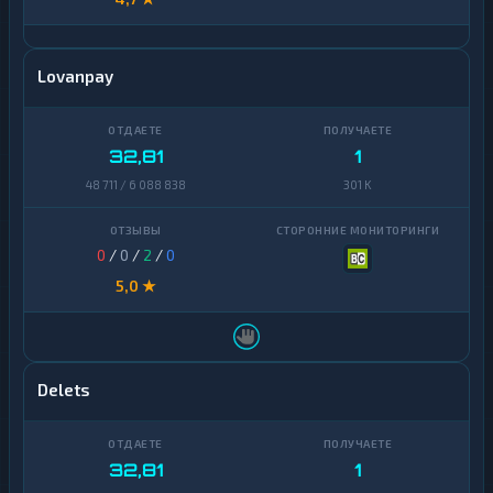
Lovanpay
32,81
1
48 711 / 6 088 838
301 K
0
/
0
/
2
/
0
5,0 ★
Delets
32,81
1