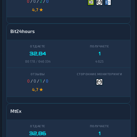
0
/
0
/
2
/
0
4,7 ★
Bit24hours
32,84
1
86 178 / 646 334
4 625
0
/
0
/
1
/
0
4,7 ★
MtEx
32,86
1