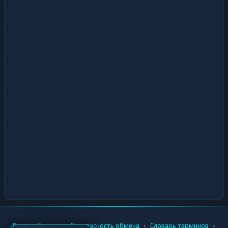
•
•
•
•
Вики
Города
Безопасность обмена
Словарь терминов