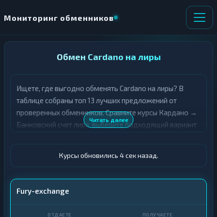
Мониторинг обменников
НАПРАВЛЕНИЕ
Обмен Cardano на лиры
×
ОБМЕНА
Ищете, где выгодно обменять Cardano на лиры? В
★ ИЗБРАННОЕ
ВСЕ РАЗДЕЛЫ
таблице собраны топ 13 лучших предложений от
проверенных обменников. Сравните курсы Кардано →
О
П
Читать далее
Банковский счет лира, выберите подходящий вариант
Т
О
Д
с учётом резерва и лимитов, и совершите обмен
Л
А
У
быстро и безопасно. Все обменные пункты прошли
Ё
Ч
Курсы обновились 4 сек назад.
модерацию и отображаются с учётом выгодности
Т
А
курса.
Е
Е
Т
ADA
Fury-exchange
Е
Счет · TRY