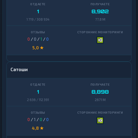
1
8,902
1 719 / 308 934
77,8 M
0
/
0
/
1
/
0
5,0 ★
Сатоши
1
8,898
2 636 / 112 391
2671 M
0
/
1
/
0
/
0
4,8 ★