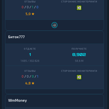
0
/
0
/
1
/
0
5,0 ★
Биток777
1
8,902
1 685 / 302 826
58,6 M
0
/
0
/
0
/
1
4,8 ★
WmMoney