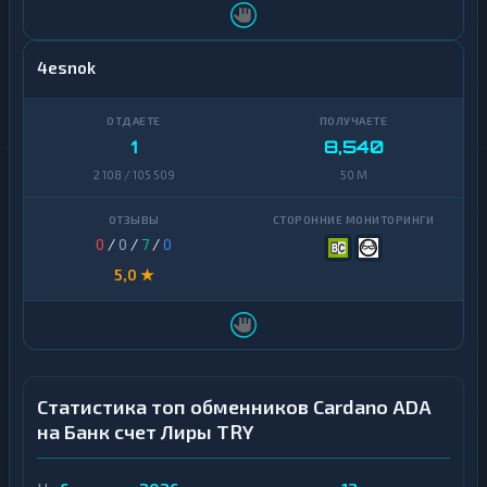
4esnok
1
8,540
2 108 / 105 509
50 M
0
/
0
/
7
/
0
5,0 ★
Статистика топ обменников Cardano ADA
на Банк счет Лиры TRY