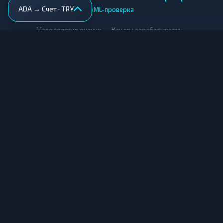
ADA → Счет · TRY
AML-проверка
•
•
Методология оценки
Как мы зарабатываем
Для обменников
Купить крипту
Продать крипту
Купить за рубли
Продать за рубли
© Мониторинг обменников — 2026
|
|
|
Условия использования
Конфиденциальность
Cookies
Карта сайта