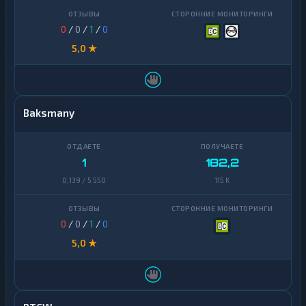
0
/
0
/
1
/
0
5,0 ★
Baksmany
1
182,2
0,139 / 5 550
115 K
0
/
0
/
1
/
0
5,0 ★