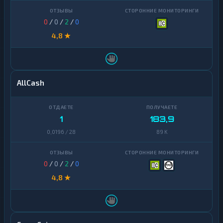
Cosmos
1
0
/
0
/
2
/
0
Dai
1
4,8 ★
Dash
1
Decentraland
1
MANA
AllCash
EOS
1
Ethereum
1
Classic
1
183,9
0,0196 / 28
89 K
ICON
1
Kaspa
1
0
/
0
/
2
/
0
Maker
1
4,8 ★
NEAR
1
Protocol
NEO
1