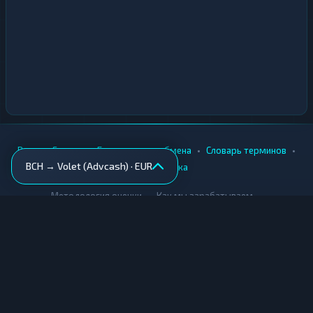
•
•
•
•
Вики
Города
Безопасность обмена
Словарь терминов
BCH → Volet (Advcash) · EUR
AML-проверка
•
•
Методология оценки
Как мы зарабатываем
Для обменников
Купить крипту
Продать крипту