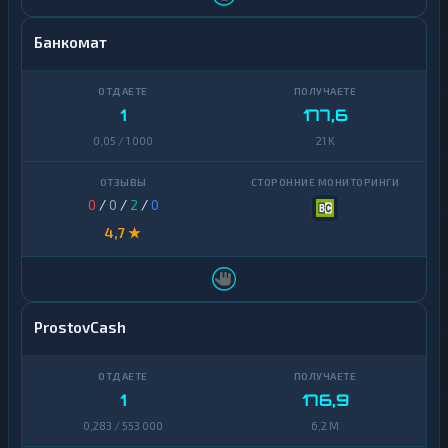
Банкомат
1
177,6
0,05 / 1 000
21 K
0
/
0
/
2
/
0
4,7 ★
ProstovCash
1
176,9
0,283 / 553 000
6,2 M