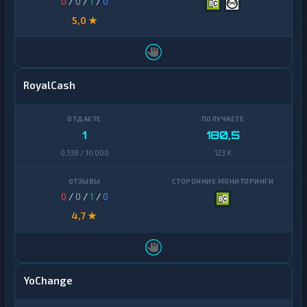
0
/
0
/
1
/
0
5,0 ★
RoyalCash
1
180,5
0,138 / 10 000
123 K
0
/
0
/
1
/
0
4,7 ★
YoChange