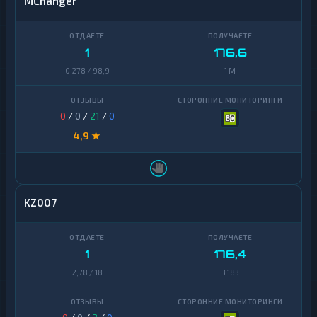
MChanger
1
176,6
0,278 / 98,9
1 M
0
/
0
/
21
/
0
4,9 ★
KZ007
1
176,4
2,78 / 18
3 183