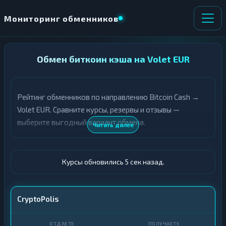
Мониторинг обменников
НАПРАВЛЕНИЕ
Обмен биткоин кэша на Volet EUR
×
ОБМЕНА
Рейтинг обменников по направлению Bitcoin Cash →
★ ИЗБРАННОЕ
ВСЕ РАЗДЕЛЫ
Volet EUR. Сравните курсы, резервы и отзывы —
выберите выгодный вариант обмена.
О
П
Читать далее
Т
О
Д
Л
А
У
Ё
Ч
Курсы обновились 6 сек назад.
Т
А
Е
Е
Т
BCH
CryptoPolis
Е
Volet (Advcash) · EUR