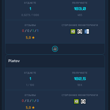
1
183,0
0,0273 / 1 000
465
0
/
0
/
1
/
1
5,0 ★
Platov
1
182,5
1 / 100
18 K
0
/
0
/
1
/
0
5,0 ★