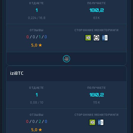
1
180,2
0,224 / 16,8
63 K
0
/
0
/
1
/
0
5,0 ★
iziBTC
1
180,2
0,08 / 10
115 K
0
/
0
/
2
/
0
5,0 ★