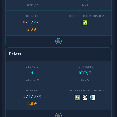
0,0196 / 28
125 K
0
/
0
/
2
/
0
5,0 ★
Delets
1
182,3
0,5 / 1 646
300 K
0
/
1
/
0
/
0
4,6 ★