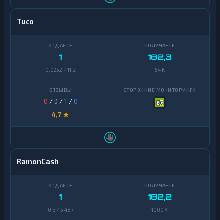
Tuco
1
182,3
0,0252 / 11,2
54 K
0
/
0
/
1
/
0
4,7 ★
RamonCash
1
182,2
0,3 / 5 487
1000 K