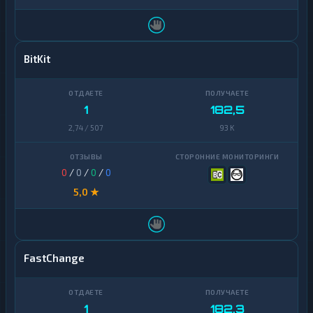
BitKit
1
182,5
2,74 / 507
93 K
0
/
0
/
0
/
0
5,0 ★
FastChange
1
182,3