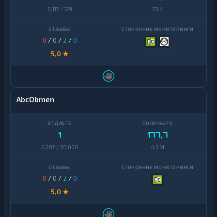
0,112 / 129
23 K
0
/
0
/
2
/
0
5,0 ★
AbcObmen
1
177,7
0,282 / 113 000
4,5 M
0
/
0
/
2
/
0
5,0 ★