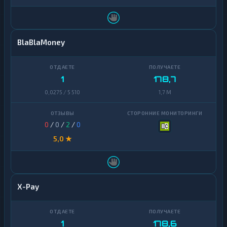
BlaBlaMoney
1
178,7
0,0275 / 5 510
1,7 M
0
/
0
/
2
/
0
5,0 ★
X-Pay
1
178,6