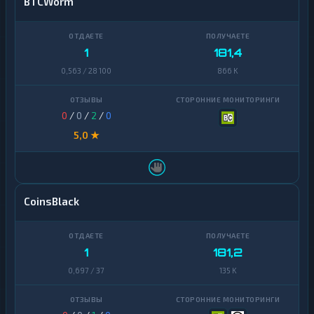
BTCWorm
1
181,4
0,563 / 28 100
866 K
0
/
0
/
2
/
0
5,0 ★
CoinsBlack
1
181,2
0,697 / 37
135 K