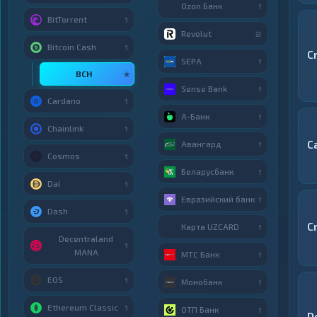
Ozon Банк
1
BitTorrent
1
Revolut
2
Bitcoin Cash
1
C
SEPA
1
BCH
★
Sense Bank
1
Cardano
1
А-Банк
1
Chainlink
1
C
Авангард
1
Cosmos
1
Беларусбанк
1
Dai
1
Евразийский банк
1
Dash
1
C
Карта UZCARD
1
Decentraland
1
MANA
МТС Банк
1
EOS
1
Монобанк
1
Ethereum Classic
1
ОТП Банк
1
D