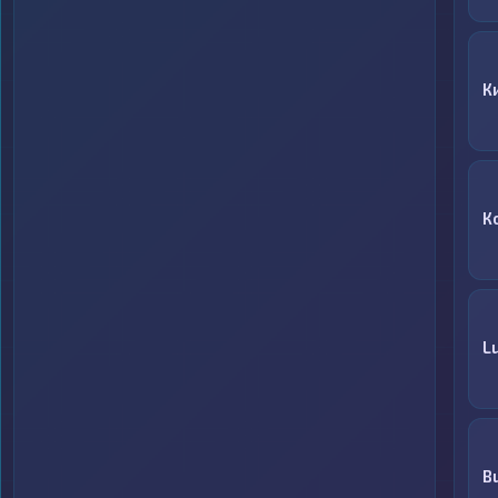
К
К
L
B