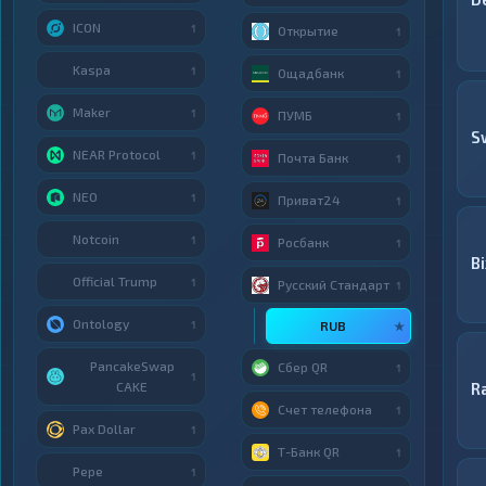
ICON
1
Открытие
1
Kaspa
1
Ощадбанк
1
Maker
1
ПУМБ
1
S
NEAR Protocol
1
Почта Банк
1
NEO
1
Приват24
1
Notcoin
1
Росбанк
1
Bi
Official Trump
1
Русский Стандарт
1
Ontology
1
RUB
★
PancakeSwap
Сбер QR
1
1
CAKE
R
Счет телефона
1
Pax Dollar
1
Т-Банк QR
1
Pepe
1