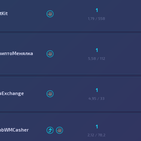
1
tKit
1,79 / 558
1
риптоМенялка
5,58 / 112
1
4Exchange
4,95 / 33
1
pbWMCasher
2,12 / 78,2