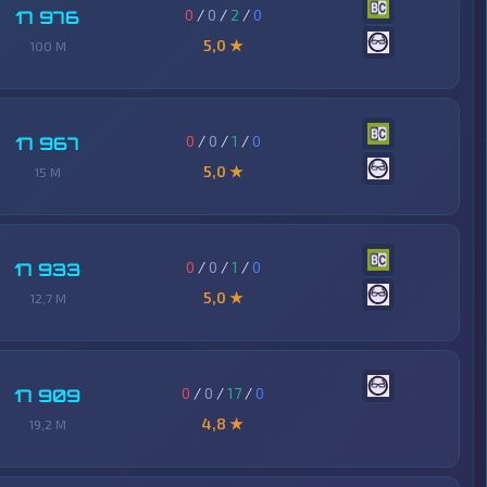
0
/
0
/
2
/
0
17 976
5,0 ★
100 M
0
/
0
/
1
/
0
17 967
5,0 ★
15 M
0
/
0
/
1
/
0
17 933
5,0 ★
12,7 M
0
/
0
/
17
/
0
17 909
4,8 ★
19,2 M