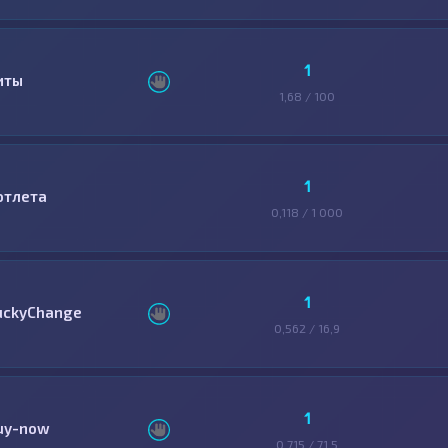
1
иты
1,68 / 100
1
отлета
0,118 / 1 000
1
uckyChange
0,562 / 16,9
1
uy-now
0,715 / 71,5