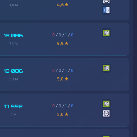
4,6 ★
8,6 M
0
/
0
/
1
/
0
18 086
4,9 ★
7,6 M
0
/
0
/
1
/
0
18 086
5,0 ★
6,8 M
0
/
0
/
1
/
0
17 992
5,0 ★
9 M