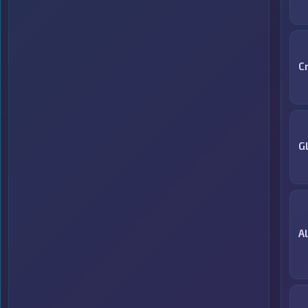
C
G
A