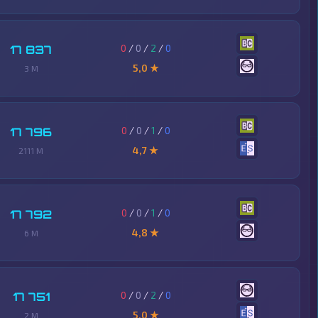
0
/
0
/
2
/
0
17 837
5,0 ★
3 M
0
/
0
/
1
/
0
17 796
4,7 ★
2111 M
0
/
0
/
1
/
0
17 792
4,8 ★
6 M
0
/
0
/
2
/
0
17 751
5,0 ★
2 M