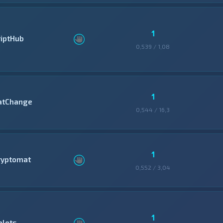
1
riptHub
0,539 / 1,08
1
atChange
0,544 / 16,3
1
ryptomat
0,552 / 3,04
1
elets