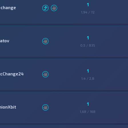
1
-change
1,94 / 72
1
latov
0,5 / 835
1
tcChange24
1,4 / 2,8
1
nionXbit
1,68 / 168