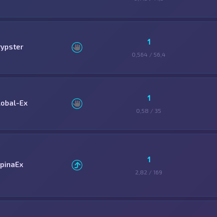
1
rypster
0,564 / 56,4
1
lobal-Ex
0,58 / 35
1
lpinaEx
2,82 / 169