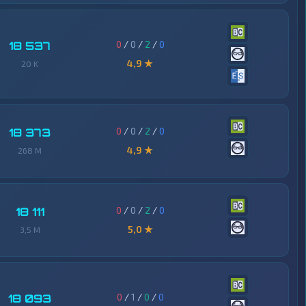
0
/
0
/
2
/
0
18 537
4,9 ★
20 K
0
/
0
/
2
/
0
18 373
4,9 ★
268 M
0
/
0
/
2
/
0
18 111
5,0 ★
3,5 M
0
/
1
/
0
/
0
18 093