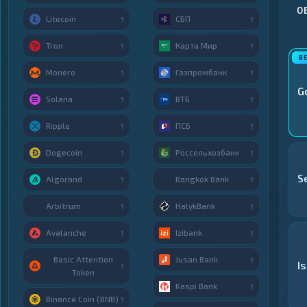
О
Litecoin
СБП
1
1
Tron
Карта Мир
1
1
Monero
Газпромбанк
1
1
G
Solana
ВТБ
1
1
Ripple
ПСБ
1
1
Dogecoin
Россельхозбанк
1
1
S
Algorand
Bangkok Bank
1
1
Arbitrum
HalykBank
1
1
Avalanche
Izibank
1
1
Basic Attention
Jusan Bank
1
I
1
Token
Kaspi Bank
1
Binance Coin (BNB)
1