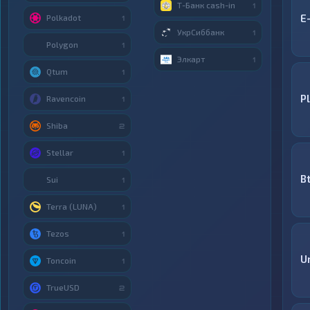
Т-Банк cash-in
1
E
Polkadot
1
УкрСиббанк
1
Polygon
1
Элкарт
1
Qtum
1
P
Ravencoin
1
Shiba
2
Stellar
1
B
Sui
1
Terra (LUNA)
1
Tezos
1
U
Toncoin
1
TrueUSD
2