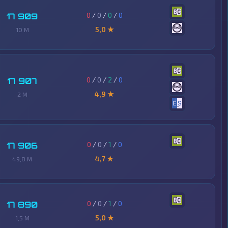
0
/
0
/
0
/
0
17 909
5,0 ★
10 M
0
/
0
/
2
/
0
17 907
4,9 ★
2 M
0
/
0
/
1
/
0
17 906
4,7 ★
49,8 M
0
/
0
/
1
/
0
17 890
5,0 ★
1,5 M