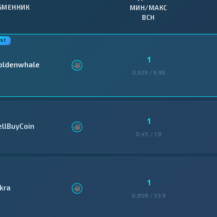
БМЕННИК
МИН/МАКС
BCH
1
oldenwhale
0,929 / 6,96
1
ellBuyCoin
0,45 / 1,8
1
skra
0,809 / 53,9