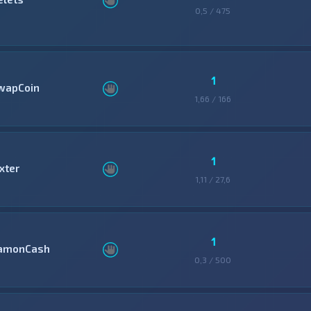
0,5 / 475
1
wapCoin
1,66 / 166
1
xter
1,11 / 27,6
1
amonCash
0,3 / 500