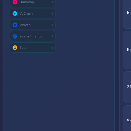
Uniswap
1
Bi
VeChain
1
Waves
1
Yearn Finance
1
Zcash
1
К
2
S