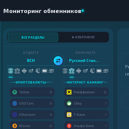
Мониторинг обменников
★ ИЗБРАННОЕ
ВСЕ РАЗДЕЛЫ
ОТДАЁТЕ
ПОЛУЧАЕТЕ
BCH
Русский Стандарт
Р
с
КРИПТОВАЛЮТЫ
ИНТЕРНЕТ-БАНКИНГ
Tether
Райффайзен
9
2
USD Coin
Сбер
5
1
Ethereum
Т-Банк
3
1
Bitcoin
Альфа-Банк
2
1