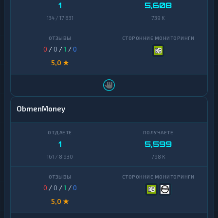
Zcash
1
1
5,608
134 / 17 831
739 K
0
/
0
/
1
/
0
5,0 ★
ObmenMoney
1
5,599
161 / 8 930
798 K
0
/
0
/
1
/
0
5,0 ★