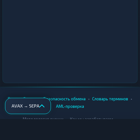
•
•
•
•
Вики
Города
Безопасность обмена
Словарь терминов
AVAX → SEPA
AML-проверка
•
•
Методология оценки
Как мы зарабатываем
Для обменников