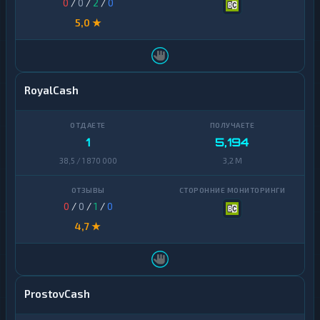
0
/
0
/
2
/
0
5,0 ★
RoyalCash
1
5,194
38,5 / 1 870 000
3,2 M
0
/
0
/
1
/
0
4,7 ★
ProstovCash