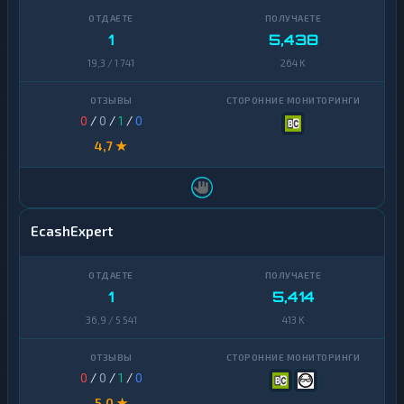
1
5,438
19,3 / 1 741
264 K
0
/
0
/
1
/
0
4,7 ★
EcashExpert
1
5,414
36,9 / 5 541
413 K
0
/
0
/
1
/
0
5,0 ★