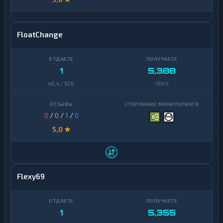
FloatChange
1
5,388
46,4 / 928
109 K
0
/
0
/
1
/
0
5,0 ★
Flexy69
1
5,355