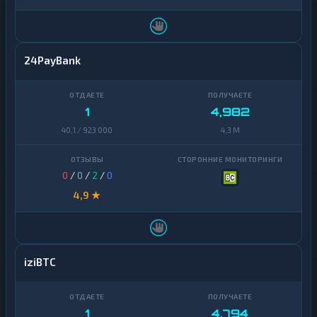
24PayBank
1
4,982
40,1 / 923 000
4,3 M
0
/
0
/
2
/
0
4,9 ★
iziBTC
1
4,794