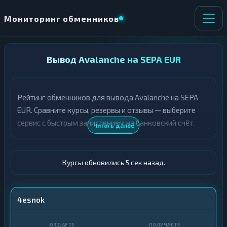
Мониторинг обменников
НАПРАВЛЕНИЕ
Вывод Avalanche на SEPA EUR
×
ОБМЕНА
Рейтинг обменников для вывода Avalanche на SEPA
★ ИЗБРАННОЕ
ВСЕ РАЗДЕЛЫ
EUR. Сравните курсы, резервы и отзывы — выберите
сервис с быстрым зачислением на банковский счёт.
О
П
Читать далее
Т
О
Д
Л
А
У
Ё
Ч
Курсы обновились 5 сек назад.
Т
А
Е
Е
Т
AVAX
4esnok
Е
SEPA