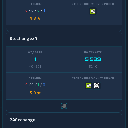
0
/
0
/
0
/
1
4,8 ★
BtcChange24
1
5,539
40 / 301
524 K
0
/
0
/
1
/
0
5,0 ★
24Exchange