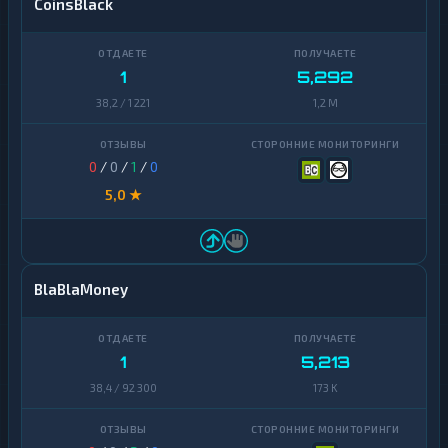
CoinsBlack
1
5,292
38,2 / 1 221
1,2 M
0
/
0
/
1
/
0
5,0 ★
BlaBlaMoney
1
5,213
38,4 / 92 300
173 K