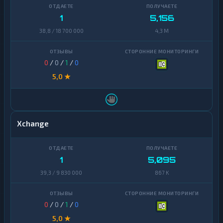
1
5,156
38,8 / 18 700 000
4,3 M
0
/
0
/
1
/
0
5,0 ★
Xchange
1
5,095
39,3 / 9 830 000
867 K
0
/
0
/
1
/
0
5,0 ★