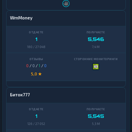
WmMoney
1
5,546
180 / 27 048
7,4 M
0
/
0
/
1
/
0
5,0 ★
Биток777
1
5,545
126 / 27 052
5,3 M