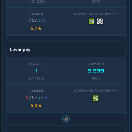
44,8 / 2 204
994 K
1
/
0
/
3
/
0
4,7 ★
Lovanpay
1
5,299
37,7 / 1 602
100 K
0
/
0
/
2
/
0
5,0 ★