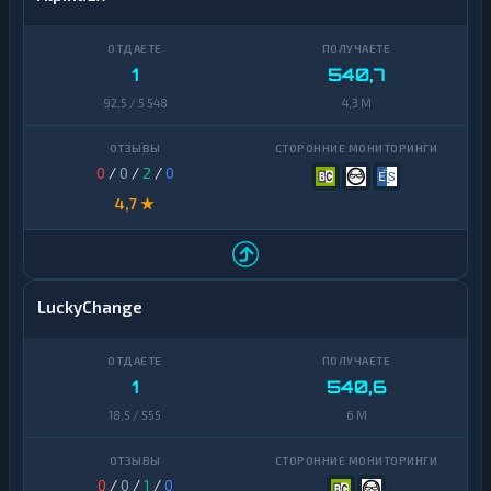
1
540,7
92,5 / 5 548
4,3 M
0
/
0
/
2
/
0
4,7 ★
LuckyChange
1
540,6
18,5 / 555
6 M
0
/
0
/
1
/
0