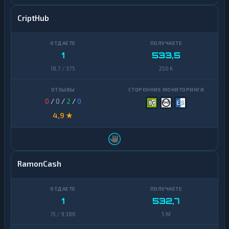
CriptHub
1
533,5
18,7 / 375
250 K
0
/
0
/
2
/
0
4,9 ★
RamonCash
1
532,7
15 / 9 386
5 M