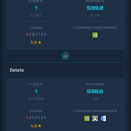
1
539,0
6 / 925
15,7 M
0
/
0
/
1
/
0
5,0 ★
Delets
1
538,6
20 / 12 996
7 M
0
/
1
/
0
/
0
4,6 ★