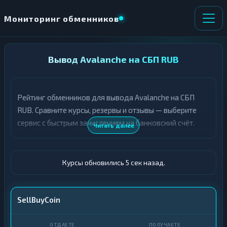
Мониторинг обменников
НАПРАВЛЕНИЕ
Вывод Avalanche на СБП RUB
×
ОБМЕНА
Рейтинг обменников для вывода Avalanche на СБП
★ ИЗБРАННОЕ
ВСЕ РАЗДЕЛЫ
RUB. Сравните курсы, резервы и отзывы — выберите
сервис с быстрым зачислением на банковский счёт.
О
П
Читать далее
Т
О
Д
Л
А
У
Ё
Ч
Курсы обновились 6 сек назад.
Т
А
Е
Е
Т
AVAX
SellBuyCoin
Е
СБП