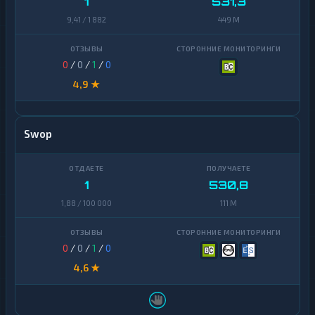
1
531,3
9,41 / 1 882
449 M
0
/
0
/
1
/
0
4,9 ★
Swop
1
530,8
1,88 / 100 000
111 M
0
/
0
/
1
/
0
4,6 ★