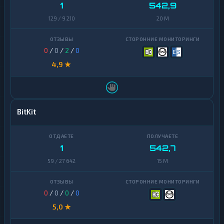
Zcash
1
1
542,9
129 / 9 210
20 M
0
/
0
/
2
/
0
4,9 ★
BitKit
1
542,7
59 / 27 642
15 M
0
/
0
/
0
/
0
5,0 ★