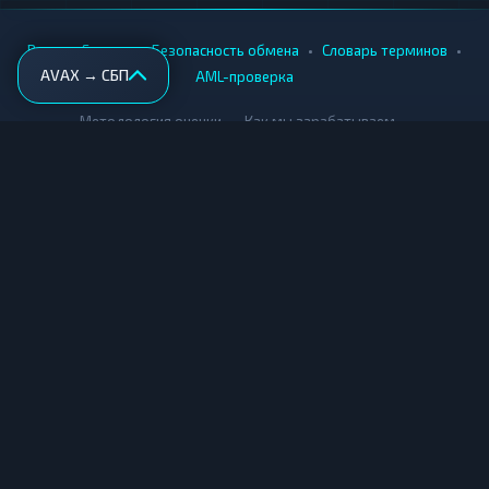
•
•
•
•
Вики
Города
Безопасность обмена
Словарь терминов
AVAX → СБП
AML-проверка
•
•
Методология оценки
Как мы зарабатываем
Для обменников
Купить крипту
Продать крипту
Купить за рубли
Продать за рубли
© Мониторинг обменников — 2026
|
|
|
Условия использования
Конфиденциальность
Cookies