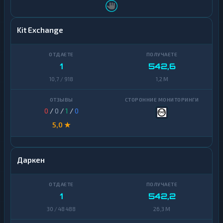
Kit Exchange
1
542,6
10,7 / 918
1,2 M
0
/
0
/
1
/
0
5,0 ★
Даркен
1
542,2
30 / 48 488
26,3 M