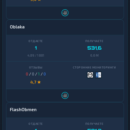
Oblaka
1
531,6
4,89 / 1 881
6,6 M
0
/
0
/
1
/
0
4,7 ★
FlashObmen