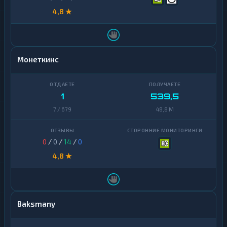
4,8 ★
Монеткинс
1
539,5
7 / 679
48,8 M
0
/
0
/
14
/
0
4,8 ★
Baksmany