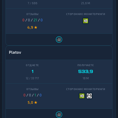
7 / 686
25,6 M
0
/
0
/
21
/
0
4,9 ★
Platov
1
533,9
12 / 33 717
18 M
0
/
0
/
1
/
0
5,0 ★