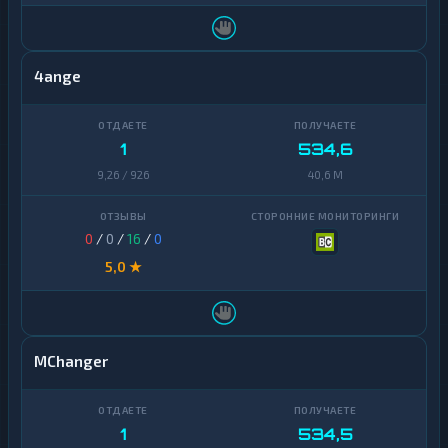
4ange
1
534,6
9,26 / 926
40,6 M
0
/
0
/
16
/
0
5,0 ★
MChanger
1
534,5