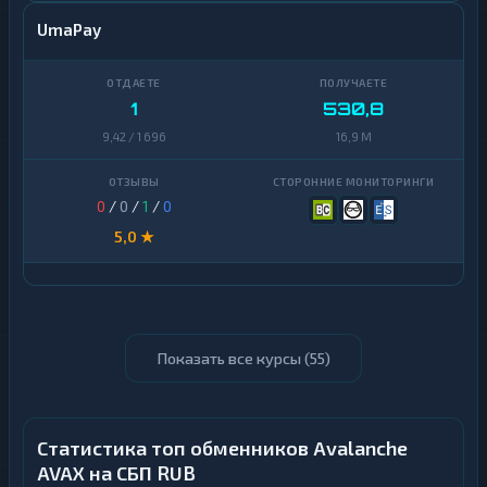
UmaPay
1
530,8
9,42 / 1 696
16,9 M
0
/
0
/
1
/
0
5,0 ★
Показать все курсы (
55
)
Статистика топ обменников Avalanche
AVAX на СБП RUB