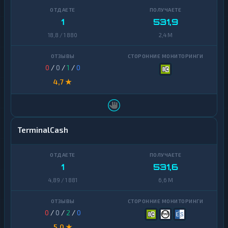
1
531,9
18,8 / 1 880
2,4 M
0
/
0
/
1
/
0
4,7 ★
TerminalCash
1
531,6
4,89 / 1 881
6,6 M
0
/
0
/
2
/
0
5,0 ★