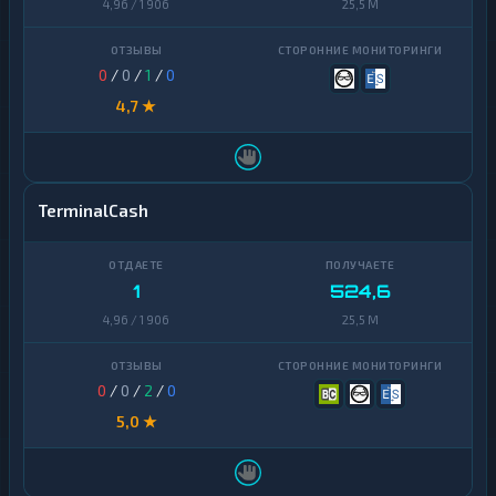
4,96 / 1 906
25,5 M
0
/
0
/
1
/
0
4,7 ★
TerminalCash
1
524,6
4,96 / 1 906
25,5 M
0
/
0
/
2
/
0
5,0 ★