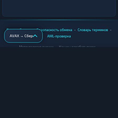
•
•
•
•
Вики
Города
Безопасность обмена
Словарь терминов
AVAX → Сбер
AML-проверка
•
•
Методология оценки
Как мы зарабатываем
Для обменников
Купить крипту
Продать крипту
Купить за рубли
Продать за рубли