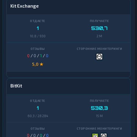
Kit Exchange
1
530,7
10,8 / 930
2 M
0
/
0
/
1
/
0
5,0 ★
BitKit
1
530,3
60,3 / 28 284
15 M
0
/
0
/
0
/
0