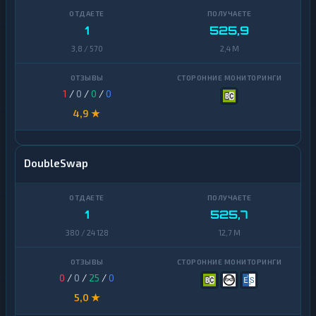
1
525,9
3,8 / 570
2,4 M
1
/
0
/
0
/
0
4,9 ★
DoubleSwap
1
525,7
380 / 24 128
12,7 M
0
/
0
/
25
/
0
5,0 ★