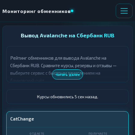
Мониторинг обменников
НАПРАВЛЕНИЕ
Вывод Avalanche на Сбербанк RUB
×
ОБМЕНА
Рейтинг обменников для вывода Avalanche на
★ ИЗБРАННОЕ
ВСЕ РАЗДЕЛЫ
Сбербанк RUB. Сравните курсы, резервы и отзывы —
выберите сервис с быстрым зачислением на
О
П
Читать далее
Т
О
банковский счёт.
Д
Л
А
У
Ё
Ч
Курсы обновились 6 сек назад.
Т
А
Е
Е
Т
AVAX
CatChange
Е
Сбер