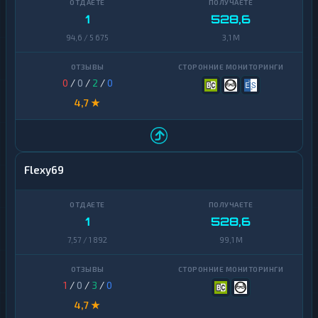
1
528,6
94,6 / 5 675
3,1 M
0
/
0
/
2
/
0
4,7 ★
Flexy69
1
528,6
7,57 / 1 892
99,1 M
1
/
0
/
3
/
0
4,7 ★