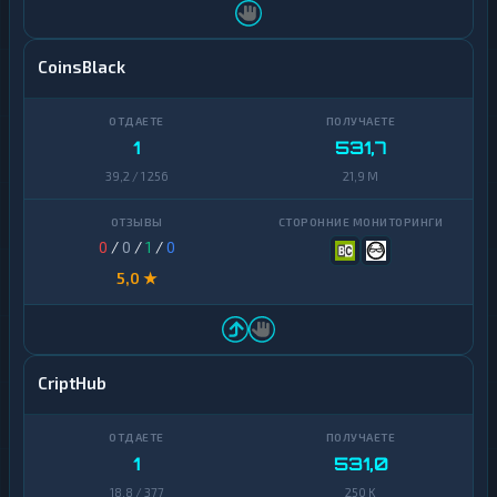
CoinsBlack
1
531,7
39,2 / 1 256
21,9 M
0
/
0
/
1
/
0
5,0 ★
CriptHub
1
531,0
18,8 / 377
250 K