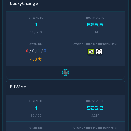
LuckyChange
1
526,6
19 / 570
6 M
0
/
0
/
1
/
0
4,8 ★
BitWise
1
526,2
36 / 90
5,2 M