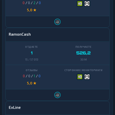
0
/
0
/
2
/
0
5,0 ★
RamonCash
1
526,2
15 / 57 013
30 M
0
/
0
/
1
/
0
5,0 ★
ExLine