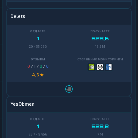
Delets
1
528,6
20 / 35 096
18,5 M
0
/
1
/
0
/
0
4,6 ★
YesObmen
1
528,2
75,7 / 9 466
7 M