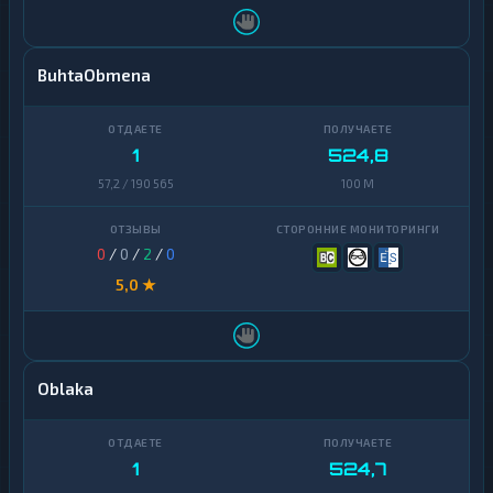
BuhtaObmena
1
524,8
57,2 / 190 565
100 M
0
/
0
/
2
/
0
5,0 ★
Oblaka
1
524,7