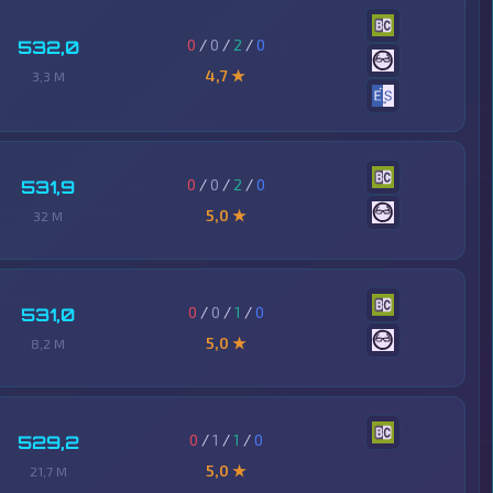
0
/
0
/
2
/
0
532,0
4,7 ★
3,3 M
0
/
0
/
2
/
0
531,9
5,0 ★
32 M
0
/
0
/
1
/
0
531,0
5,0 ★
8,2 M
0
/
1
/
1
/
0
529,2
5,0 ★
21,7 M