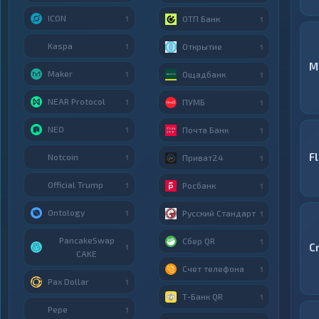
ICON
ОТП Банк
1
1
Kaspa
Открытие
1
1
M
Maker
Ощадбанк
1
1
NEAR Protocol
ПУМБ
1
1
NEO
Почта Банк
1
1
F
Notcoin
Приват24
1
1
Official Trump
Росбанк
1
1
Ontology
Русский Стандарт
1
1
PancakeSwap
Сбер QR
1
C
1
CAKE
Счет телефона
1
Pax Dollar
1
Т-Банк QR
1
Pepe
1