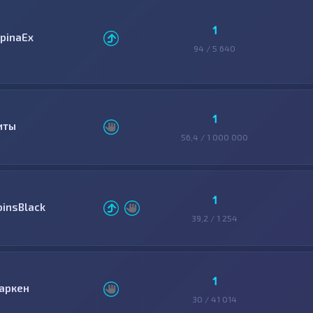
1
lpinaEx
94 / 5 640
1
иты
56,4 / 1 000 000
1
oinsBlack
39,2 / 1 254
1
аркен
30 / 41 014