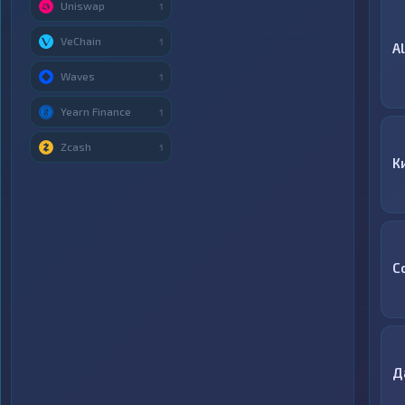
Uniswap
1
VeChain
1
A
Waves
1
Yearn Finance
1
Zcash
1
К
C
Д