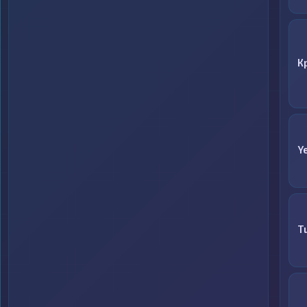
К
Y
T