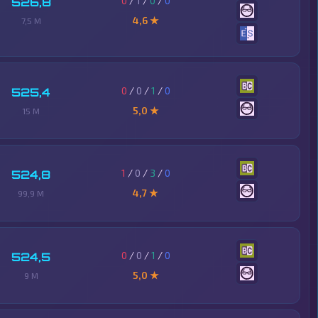
0
/
1
/
0
/
0
526,8
4,6 ★
7,5 M
0
/
0
/
1
/
0
525,4
5,0 ★
15 M
1
/
0
/
3
/
0
524,8
4,7 ★
99,9 M
0
/
0
/
1
/
0
524,5
5,0 ★
9 M