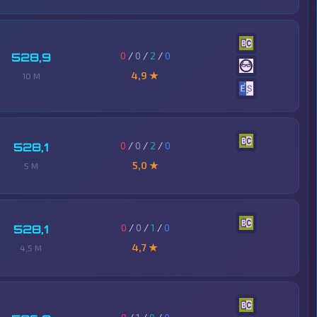
0
/
0
/
2
/
0
528,9
4,9 ★
10 M
0
/
0
/
2
/
0
528,1
5,0 ★
5 M
0
/
0
/
1
/
0
528,1
4,7 ★
4,5 M