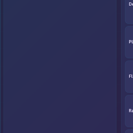
D
P
F
R