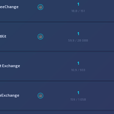
1
reeChange
18,8 / 151
1
tKit
59,9 / 28 088
1
it Exchange
10,9 / 933
1
4Exchange
159 / 1 058