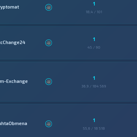
1
ryptomat
18,4 / 101
1
tcChange24
45 / 90
1
im-Exchange
36,9 / 184 569
1
uhtaObmena
55,6 / 18 518