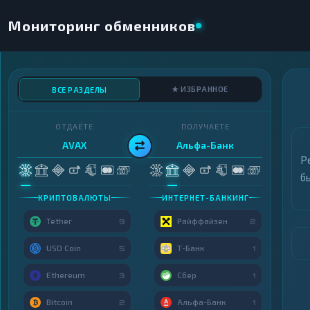
Мониторинг обменников
★ ИЗБРАННОЕ
ВСЕ РАЗДЕЛЫ
ОТДАЁТЕ
ПОЛУЧАЕТЕ
AVAX
Альфа-Банк
Р
б
КРИПТОВАЛЮТЫ
ИНТЕРНЕТ-БАНКИНГ
Tether
Райффайзен
9
2
USD Coin
Т-Банк
5
1
Ethereum
Сбер
3
1
Bitcoin
Альфа-Банк
2
1