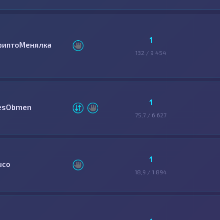
1
риптоМенялка
132 / 9 454
1
esObmen
75,7 / 6 627
1
uco
18,9 / 1 894