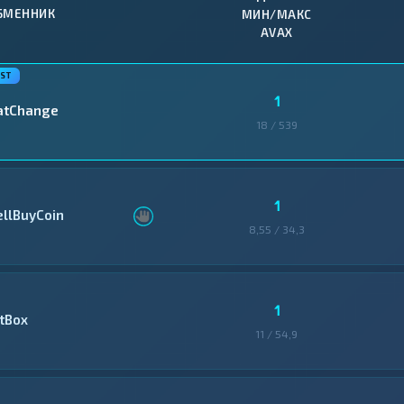
БМЕННИК
МИН/МАКС
AVAX
1
atChange
18 / 539
1
ellBuyCoin
8,55 / 34,3
1
itBox
11 / 54,9