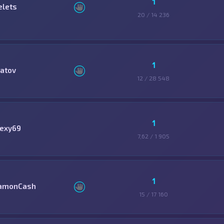
1
elets
20 / 14 236
1
latov
12 / 28 548
1
lexy69
7,62 / 1 905
1
amonCash
15 / 17 160