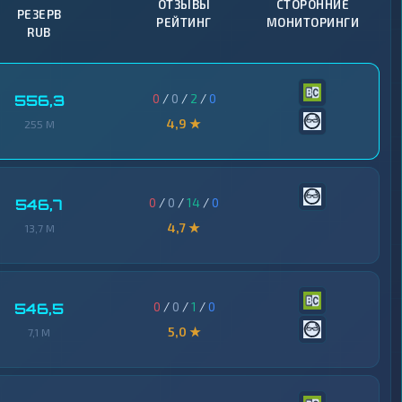
ОТЗЫВЫ
СТОРОННИЕ
РЕЗЕРВ
РЕЙТИНГ
МОНИТОРИНГИ
RUB
0
/
0
/
2
/
0
556,3
4,9 ★
255 M
0
/
0
/
14
/
0
546,7
4,7 ★
13,7 M
0
/
0
/
1
/
0
546,5
5,0 ★
7,1 M