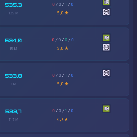
0
/
0
/
1
/
0
535,3
5,0 ★
125 M
0
/
0
/
0
/
0
534,0
5,0 ★
15 M
0
/
0
/
1
/
0
533,8
5,0 ★
1 M
0
/
0
/
1
/
0
533,7
4,7 ★
11,7 M