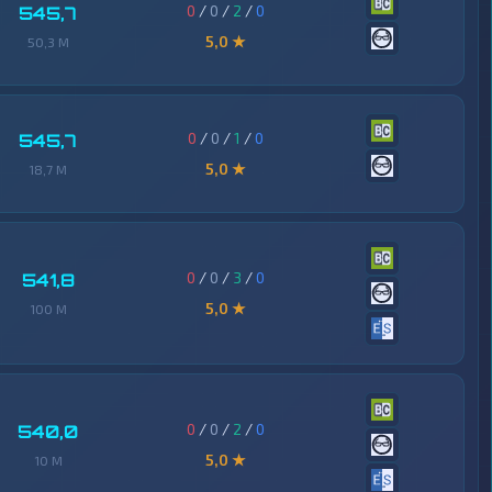
0
/
0
/
2
/
0
545,7
5,0 ★
50,3 M
0
/
0
/
1
/
0
545,7
5,0 ★
18,7 M
0
/
0
/
3
/
0
541,8
5,0 ★
100 M
0
/
0
/
2
/
0
540,0
5,0 ★
10 M