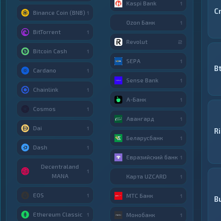
Kaspi Bank
1
C
Binance Coin (BNB)
1
Ozon Банк
1
BitTorrent
1
Revolut
2
Bitcoin Cash
1
SEPA
1
B
Cardano
1
Sense Bank
1
Chainlink
1
А-Банк
1
Cosmos
1
Авангард
1
Dai
1
R
Беларусбанк
1
Dash
1
Евразийский банк
1
Decentraland
1
MANA
Карта UZCARD
1
EOS
МТС Банк
1
1
B
Ethereum Classic
Монобанк
1
1