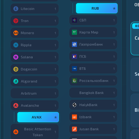
О
RUB
★
Litecoin
1
СБП
1
Tron
1
Карта Мир
1
Monero
1
C
Газпромбанк
1
Ripple
1
ПСБ
1
Solana
1
ВТБ
1
Dogecoin
1
S
Россельхозбанк
1
Algorand
1
Bangkok Bank
1
Arbitrum
1
HalykBank
1
Avalanche
1
B
Izibank
AVAX
★
1
Basic Attention
Jusan Bank
1
1
Token