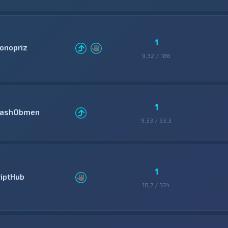
1
onopriz
9,32 / 186
1
lashObmen
9,33 / 93,3
1
riptHub
18,7 / 374