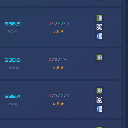
0
/
0
/
0
/
0
536,5
5,0 ★
100 M
0
/
0
/
1
/
0
535,9
4,9 ★
4858 M
0
/
0
/
2
/
0
535,4
4,9 ★
250 K