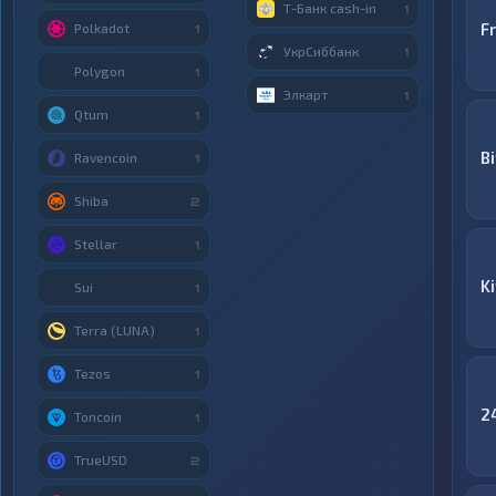
Т-Банк cash-in
1
F
Polkadot
1
УкрСиббанк
1
Polygon
1
Элкарт
1
Qtum
1
Bi
Ravencoin
1
Shiba
2
Stellar
1
K
Sui
1
Terra (LUNA)
1
Tezos
1
2
Toncoin
1
TrueUSD
2