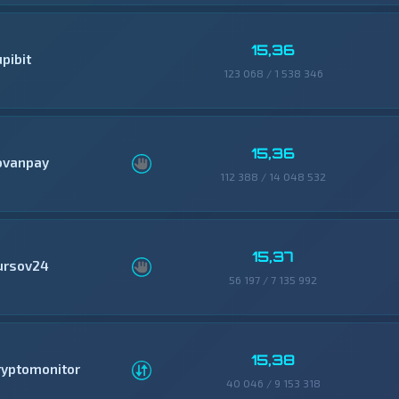
15,36
pibit
123 068 / 1 538 346
15,36
ovanpay
112 388 / 14 048 532
15,37
ursov24
56 197 / 7 135 992
15,38
ryptomonitor
40 046 / 9 153 318