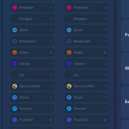
Polkadot
Polkadot
1
1
Polygon
Polygon
1
1
Qtum
Qtum
1
1
P
Ravencoin
Ravencoin
1
1
Shiba
Shiba
2
2
Stellar
Stellar
1
1
W
Sui
Sui
1
1
Terra (LUNA)
Terra (LUNA)
1
1
Tezos
Tezos
1
1
Б
Toncoin
Toncoin
1
1
TrueUSD
TrueUSD
2
2