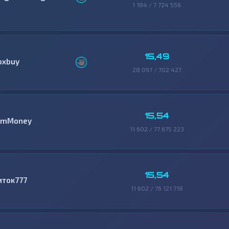
1 184 / 7 724 556
15,49
oxbuy
28 097 / 702 427
15,54
mMoney
11 602 / 77 675 223
15,54
иток777
11 602 / 76 121 718