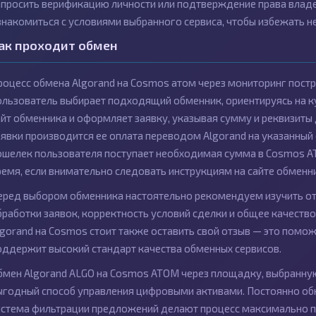
апросить верификацию личности или подтверждение права влад
знакомиться с условиями выбранного сервиса, чтобы избежать н
ак проходит обмен
роцесс обмена Algorand на Cosmos атом через мониторинг постр
ользователь выбирает подходящий обменник, ориентируясь на кур
айт обменника и оформляет заявку, указывая сумму и реквизит
аявки производится ее оплата переводом Algorand на указанный
ошелек пользователя поступает необходимая сумма в Cosmos A
ремя, если внимательно следовать инструкциям на сайте обменн
еред выбором обменника настоятельно рекомендуем изучить от
бработки заявок, корректность условий сделки и общее качеств
lgorand на Cosmos стоит также оставить свой отзыв — это помо
оддержит высокий стандарт качества обменных сервисов.
бмен Algorand ALGO на Cosmos ATOM через площадку, выбранную
ыгодный способ управления цифровыми активами. Постоянно об
истема фильтрации предложений делают процесс максимально п