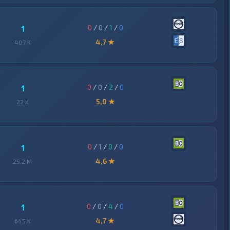
0
/
0
/
1
/
0
1
4,7 ★
407 K
0
/
0
/
2
/
0
1
5,0 ★
22 K
0
/
1
/
0
/
0
1
4,6 ★
25,2 M
0
/
0
/
4
/
0
1
4,7 ★
645 K