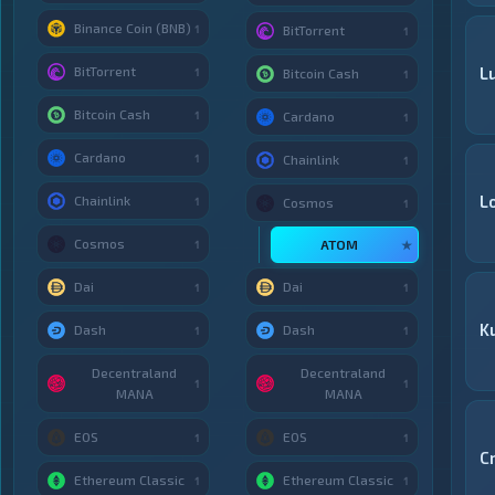
Binance Coin (BNB)
1
BitTorrent
1
BitTorrent
Lu
1
Bitcoin Cash
1
Bitcoin Cash
1
Cardano
1
Cardano
1
Chainlink
1
L
Chainlink
1
Cosmos
1
Cosmos
ATOM
1
★
Dai
Dai
1
1
K
Dash
Dash
1
1
Decentraland
Decentraland
1
1
MANA
MANA
EOS
EOS
1
1
C
Ethereum Classic
Ethereum Classic
1
1