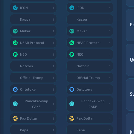
ICON
ICON
1
1
Kaspa
Kaspa
1
1
E
Maker
Maker
1
1
NEAR Protocol
NEAR Protocol
1
1
NEO
NEO
1
1
Q
Notcoin
Notcoin
1
1
Official Trump
Official Trump
1
1
Ontology
Ontology
1
1
S
PancakeSwap
PancakeSwap
1
1
CAKE
CAKE
Pax Dollar
Pax Dollar
1
1
Pepe
Pepe
1
1
K