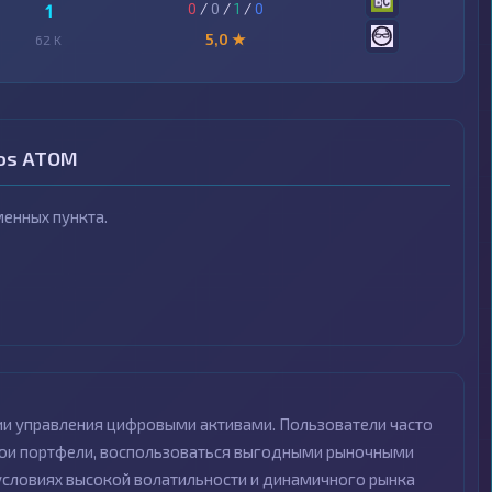
0
/
0
/
1
/
0
1
5,0 ★
62 K
mos ATOM
енных пункта.
ии управления цифровыми активами. Пользователи часто
вои портфели, воспользоваться выгодными рыночными
 условиях высокой волатильности и динамичного рынка