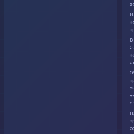
в
Н
н
п
В
C
н
о
О
п
р
н
о
П
п
с