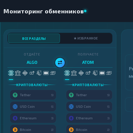
Мониторинг обменников
★ ИЗБРАННОЕ
ВСЕ РАЗДЕЛЫ
ОТДАЁТЕ
ПОЛУЧАЕТЕ
ALGO
ATOM
Р
м
КРИПТОВАЛЮТЫ
КРИПТОВАЛЮТЫ
Tether
Tether
9
9
USD Coin
USD Coin
5
5
Ethereum
Ethereum
3
3
Bitcoin
Bitcoin
2
2