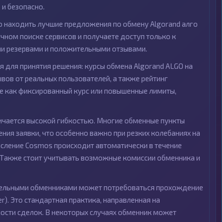
и безопасно.
 находить лучшие предложения по обмену Algorand алго
чном поиске сервисов и получаете доступ только к
и резервами и положительными отзывами.
 для принятия решения: курсы обмена Algorand ALGO на
ов от реальных пользователей, а также рейтинг
ие как фиксированный курс или повышенные лимиты,
личается высокой гибкостью. Многие обменные пункты
ия заявки, что особенно важно при резких колебаниях на
исление Cosmos происходит автоматически в течение
. Также стоит учитывать возможные комиссии обменника и
тдельными обменниками может потребоваться прохождение
r). Это стандартная практика, направленная на
ости сделок. В некоторых случаях обменник может