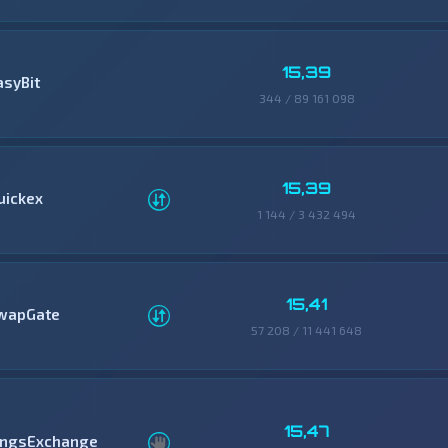
15,39
asyBit
344 / 89 161 098
15,39
uickex
1 144 / 3 432 494
15,41
wapGate
57 208 / 11 441 648
15,47
ingsExchange