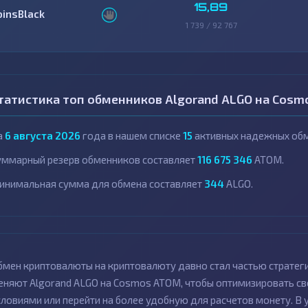
15,89
oinsBlack
1 739 / 92 767
татистика топ обменников Algorand ALGO на Cos
а
6 августа 2026
года в нашем списке
15
активных надежных обм
уммарный резерв обменников составляет
116 675 346
ATOM.
инимальная сумма для обмена составляет
344
ALGO.
бмен криптовалюты на криптовалюту давно стал частью стратег
еняют Algorand ALGO на Cosmos ATOM, чтобы оптимизировать с
словиями или перейти на более удобную для расчетов монету. В