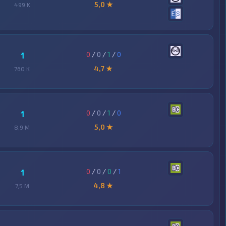
5,0 ★
499 K
0
/
0
/
1
/
0
1
4,7 ★
760 K
0
/
0
/
1
/
0
1
5,0 ★
8,9 M
0
/
0
/
0
/
1
1
4,8 ★
7,5 M