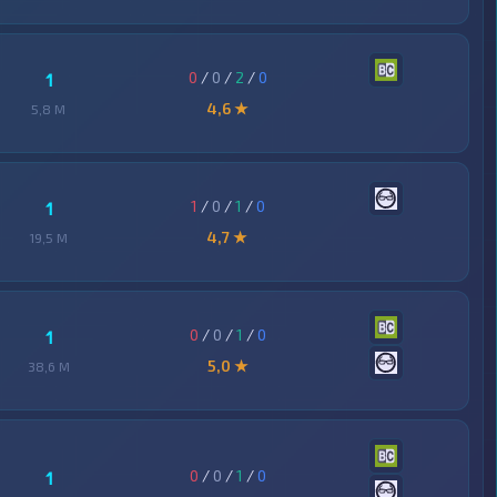
0
/
0
/
2
/
0
1
4,6 ★
5,8 M
1
/
0
/
1
/
0
1
4,7 ★
19,5 M
0
/
0
/
1
/
0
1
5,0 ★
38,6 M
0
/
0
/
1
/
0
1