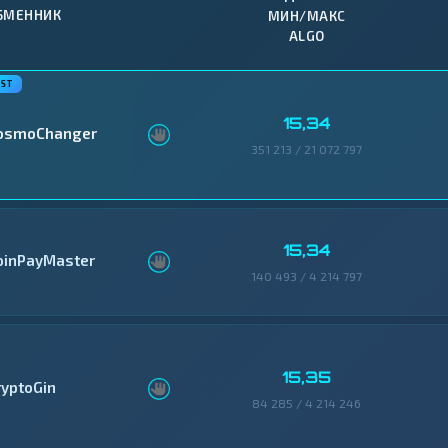
БМЕННИК
МИН/МАКС
ALGO
15,34
osmoChanger
351 213 / 21 072 797
15,34
oinPayMaster
140 493 / 4 214 797
15,35
ryptoGin
84 285 / 4 214 246