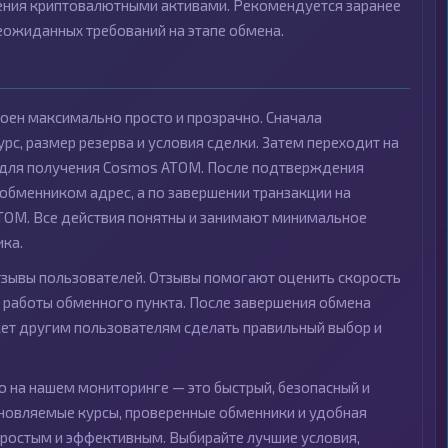
ения криптовалютными активами. Рекомендуется заранее
еожиданных требований на этапе обмена.
оен максимально просто и прозрачно. Сначала
с, размер резерва и условия сделки. Затем переходит на
ы для получения Cosmos ATOM. После подтверждения
 обменником адрес, а по завершении транзакции на
TOM. Все действия понятны и занимают минимальное
ика.
зывы пользователей. Отзывы помогают оценить скорость
о работы обменного пункта. После завершения обмена
жет другим пользователям сделать правильный выбор и
 на нашем мониторинге — это быстрый, безопасный и
новляемые курсы, проверенные обменники и удобная
ростым и эффективным. Выбирайте лучшие условия,