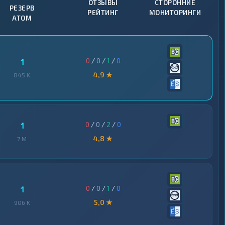
ОТЗЫВЫ
СТОРОННИЕ
РЕЗЕРВ
РЕЙТИНГ
МОНИТОРИНГИ
ATOM
0
/
0
/
1
/
0
1
4,9 ★
845 K
0
/
0
/
2
/
0
1
4,8 ★
7 M
0
/
0
/
1
/
0
1
5,0 ★
906 K