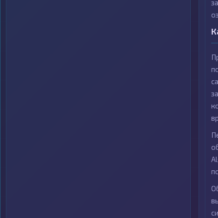
з
о
К
П
п
с
з
к
в
П
о
A
п
О
в
с