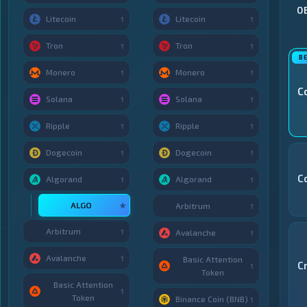
О
Litecoin
Litecoin
1
1
Tron
Tron
1
1
Monero
Monero
1
1
C
Solana
Solana
1
1
Ripple
Ripple
1
1
Dogecoin
Dogecoin
1
1
C
Algorand
Algorand
1
1
ALGO
★
Arbitrum
1
Arbitrum
1
Avalanche
1
Avalanche
1
Basic Attention
C
1
Token
Basic Attention
1
Token
Binance Coin (BNB)
1