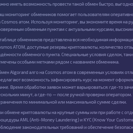
ажно иметь возможность провести такой обмен быстро, выгодно 
аш мониторинг обменников помогает пользователям оперативно
а Cosmos атом. Используя мониторинг, вы экономите время на ру
роверенным обменным пунктам с актуальными курсами, высоким
 таблице обменников представлена вся необходимая информация
osmos ATOM, доступные резервы криптовалюты, количество отзыв
адёжности обменного пункта. Специальные условия сделок, так
тмечены особыми метками рядом с названием обменника.
бмен Algorand алго на Cosmos атом в современных условиях от
редлагают возможность зафиксировать курс на момент оформлен
ынке. Время обработки заявок может варьироваться: где-то зач
ескольких минут, а где-то — после ручной проверки оператором
граничения по минимальной или максимальной сумме сделки.
ри обмене криптовалюты на крупные суммы или при работе с о
роцедуры AML (Anti-Money Laundering) и KYC (Know Your Custome
облюдение законодательных требований и обеспечение безопасн