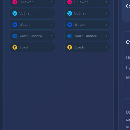
Uniswap
Uniswap
1
1
C
VeChain
VeChain
1
1
Waves
Waves
1
1
Yearn Finance
Yearn Finance
1
1
С
Zcash
Zcash
1
1
Н
С
М
О
м
у