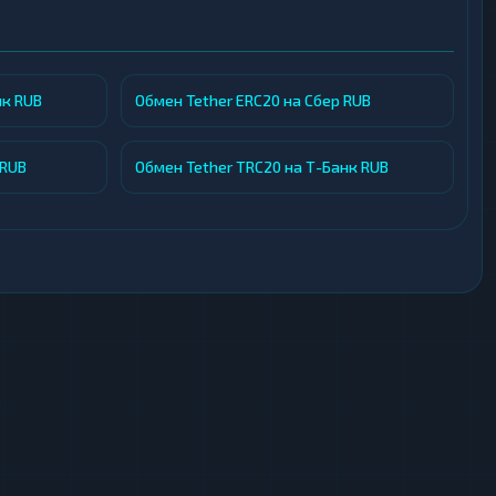
ет дальнейшему развитию платформы.
кционал, чтобы обеспечить пользователям
арты российских банков.
нк RUB
Обмен Tether ERC20 на Сбер RUB
 RUB
Обмен Tether TRC20 на Т-Банк RUB