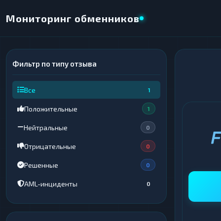
Мониторинг обменников
Фильтр по типу отзыва
×
НАПРАВЛЕНИЕ ОБМЕНА
Все
1
★ ИЗБРАННОЕ
ВСЕ РАЗДЕЛЫ
Положительные
1
ОТДАЁТЕ
ПОЛУЧАЕТЕ
Нейтральные
0
Отрицательные
0
Решенные
0
ВСЕ РАЗДЕЛЫ
ВСЕ РАЗДЕЛЫ
AML-инциденты
0
Криптовалюты
Криптовалюты
69
69
▶
▶
Интернет-банкинг
Интернет-банкинг
42
42
▶
▶