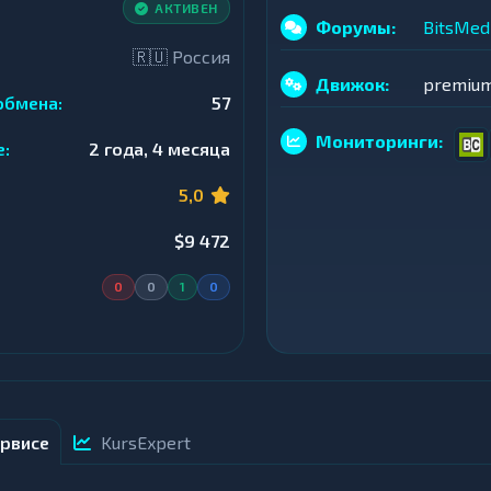
АКТИВЕН
Форумы:
BitsMed
🇷🇺 Россия
Движок:
premiu
обмена:
57
Мониторинги:
е:
2 года, 4 месяца
5,0
$9 472
0
0
1
0
рвисе
KursExpert