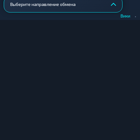
Выберите направление обмена
•
Вики
КУПИТЬ КРИПТУ
ПРОДАТЬ КРИПТУ
Купить крипту в Москве
Продать крипту в Москв
Купить крипту в СПб
Продать крипту в СПб
Купить крипту в Екатеринбурге
Продать крипту в Екате
Купить крипту в Новосибирске
Продать крипту в Новос
Купить крипту в Краснодаре
Продать крипту в Красн