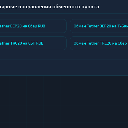
ователям принять обоснованное решение и поспособству
лярные направления обменного пункта
ix продолжает совершенствовать сервис и расширять фун
ый и удобный способ вывода криптовалюты в рубли на к
ether BEP20 на Сбер RUB
Обмен Tether BEP20 на Т-Ба
ether TRC20 на СБП RUB
Обмен Tether TRC20 на Сбер