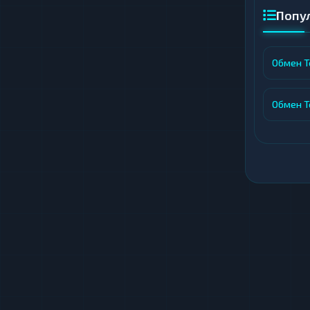
польз
Попу
Faster
надежн
Обмен T
Обмен T