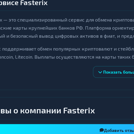
рвисе Fasterix
ix — это специализированный сервис для обмена криптов
вские карты крупнейших банков РФ. Платформа ориентир
й и безопасный вывод цифровых активов в фиат, и предл
 поддерживает обмен популярных криптовалют и стейблкои
Toncoin, Litecoin. Выплаты осуществляются на карты таких б
йзен, а также через Систему быстрых платежей (СБП). О
Показать боль
овалюты на рубли, обратные операции и внутренние кри
евые особенности Fasterix
кая специализация: сервис сосредоточен на конвертации
вы о компании Fasterix
рты, что позволяет оптимизировать процессы и обеспечи
луавтоматический режим: заявки обрабатываются опера
атежей, что минимизирует задержки и повышает надежно
Добавить отз
рантии и безопасность: Fasterix гарантирует возврат сре