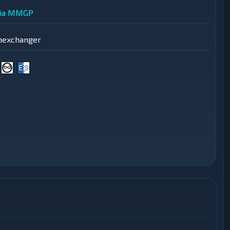
ia
MMGP
mexchanger