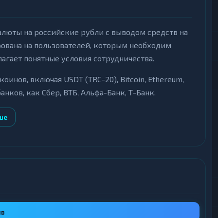
алюты на российские рубли с выводом средств на
ована на пользователей, которым необходим
агает понятные условия сотрудничества.
нов, включая USDT (TRC-20), Bitcoin, Ethereum,
анков, как Сбер, ВТБ, Альфа-Банк, Т-Банк,
сновное направление работы — обмен
ше
птообмены не поддерживаются.
 криптовалюты в рубли с выводом на банковские
ть стабильную работу по этому направлению.
торами с использованием мерчанта для приема
сть исполнения.
ыв
дств при возникновении проблем, а также