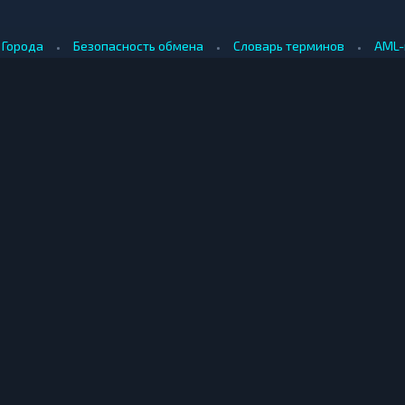
•
•
•
Города
Безопасность обмена
Словарь терминов
AML-
•
•
Методология оценки
Как мы зарабатываем
Для обменников
КУПИТЬ ЗА РУБЛИ
ПРОДАТЬ
е
Купить биткоин за рубли
Продать б
Купить эфириум за рубли
Продать э
ринбурге
Купить риппл за рубли
Продать р
ибирске
Купить лайткоин за рубли
Продать л
одаре
Купить догикоин за рубли
Продать д
© Мониторинг обменников — 2026