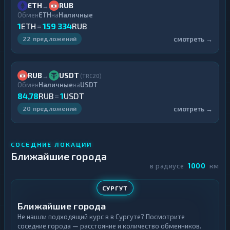
ETH
RUB
→
Обмен
ETH
на
Наличные
1
ETH
=
159 334
RUB
смотреть →
22 предложений
RUB
USDT
→
(TRC20)
Обмен
Наличные
на
USDT
84,78
RUB
=
1
USDT
смотреть →
20 предложений
СОСЕДНИЕ ЛОКАЦИИ
Ближайшие города
в радиусе
1000
км
СУРГУТ
Ближайшие города
Не нашли подходящий курс в в Сургуте? Посмотрите
соседние города — расстояние и количество обменников.