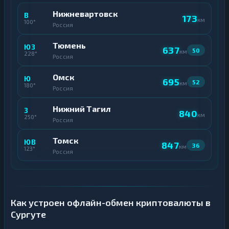
Нижневартовск
В
173
км
100°
Россия
Тюмень
ЮЗ
637
50
км
228°
Россия
Омск
Ю
695
52
км
180°
Россия
Нижний Тагил
З
840
км
250°
Россия
Томск
ЮВ
847
36
км
123°
Россия
Как устроен офлайн-обмен криптовалюты в
Сургуте