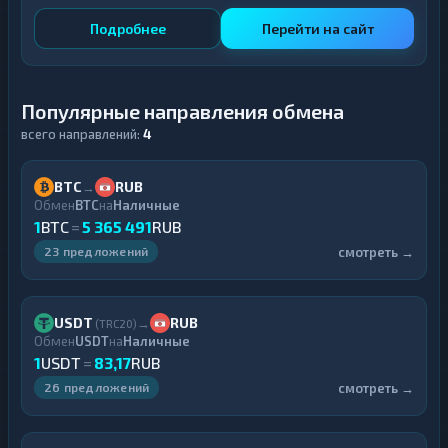
Подробнее
Перейти на сайт
Популярные направления обмена
всего направлений:
4
BTC
RUB
→
Обмен
BTC
на
Наличные
1
BTC
=
5 365 491
RUB
смотреть →
23 предложений
USDT
RUB
→
(TRC20)
Обмен
USDT
на
Наличные
1
USDT
=
83,17
RUB
смотреть →
26 предложений