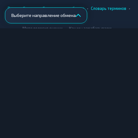
•
•
•
•
Вики
Города
Безопасность обмена
Словарь терминов
Выберите направление обмена
AML-проверка
•
•
Методология оценки
Как мы зарабатываем
Для обменников
Купить крипту
Продать крипту
Купить за рубли
Продать за рубли
© Мониторинг обменников — 2026
|
|
|
Условия использования
Конфиденциальность
Cookies
Карта сайта