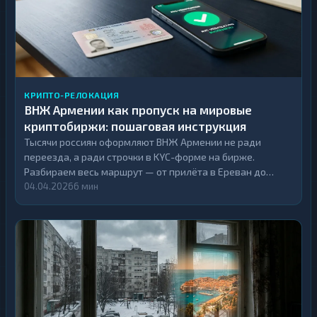
КРИПТО-РЕЛОКАЦИЯ
ВНЖ Армении как пропуск на мировые
криптобиржи: пошаговая инструкция
Тысячи россиян оформляют ВНЖ Армении не ради
переезда, а ради строчки в KYC-форме на бирже.
Разбираем весь маршрут — от прилёта в Ереван до
первой сделки с полной верификацией.
04.04.2026
6 мин