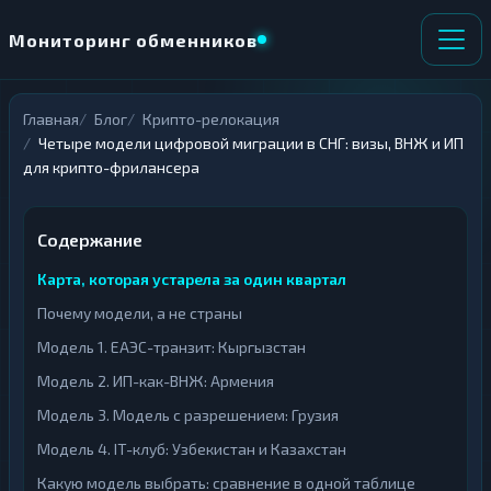
Мониторинг обменников
Главная
Блог
Крипто-релокация
НАПРАВЛЕНИЕ
×
Четыре модели цифровой миграции в СНГ: визы, ВНЖ и ИП
ОБМЕНА
для крипто-фрилансера
★ ИЗБРАННОЕ
ВСЕ РАЗДЕЛЫ
Содержание
О
П
Карта, которая устарела за один квартал
Т
О
Д
Л
Почему модели, а не страны
А
У
Модель 1. ЕАЭС-транзит: Кыргызстан
Ё
Ч
Т
А
Модель 2. ИП-как-ВНЖ: Армения
Е
Е
Т
Модель 3. Модель с разрешением: Грузия
Е
Модель 4. IT-клуб: Узбекистан и Казахстан
Какую модель выбрать: сравнение в одной таблице