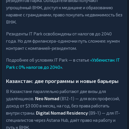
резидентов парка. Обладатели визы получают
упрощённый ВНЖ, доступ к медицине и образованию
наравне с гражданами, право покупать недвижимость без
ВНЖ.
Резиденты IT Park освобождены от налогов до 2040
года. Но для фрилансера-одиночки путь сложнее: нужен
контракт с компанией-резидентом.
Подробнее об условиях IT Park — в статье
«Узбекистан: IT
Park с 0% налогов до 2040»
.
Казахстан: две программы и новые барьеры
В Казахстане параллельно работают две визы для
удалёнщиков.
Neo Nomad
(B12-1) — для всех профессий,
доход от $3 000 в месяц, на год, без права работать
внутри страны.
Digital Nomad Residency
(B9-1) — для IT-
специалистов через Astana Hub, даёт право на работу и
путь к ВНЖ.