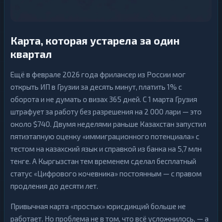
н
н
к
г
и
н
К
г
Карта, которая устарела за один
р
и
квартал
К
п
р
т
и
о
1
▶
Ещё в феврале 2026 года фрилансер из России мог
п
б
т
и
открыть ИП в Грузии за десять минут, платить 1% с
о
1
▶
р
б
оборота и не думать о визах 365 дней. С 1 марта Грузия
ж
и
и
штрафует за работу без разрешения на 2 000 лари — это
р
ж
около $740. Двумя неделями раньше Казахстан запустил
Э
и
л
пятиэтапную оценку «иммиграционного потенциала» с
е
Э
тестом на казахский язык и справкой из банка на 5,7 млн
к
л
т
е
тенге. А Кыргызстан тем временем сделал бесплатный
р
к
о
статус «Цифрового кочевника» постоянным — с правом
т
н
р
продления до десяти лет.
н
13
▶
о
ы
н
е
н
13
▶
Привычная карта «простых» юрисдикций больше не
Д
ы
е
работает. Но проблема не в том, что всё усложнилось, — а
е