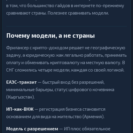
н
Д
ь
в том, что большинство гайдов в интернете по-прежнему
е
г
н
сравнивают страны. Полезнее сравнивать модели.
и
ь
г
Б
и
а
н
Почему модели, а не страны
Б
к
а
о
н
в
Фрилансер с крипто-доходом решает не географическую
к
с
о
задачу, а юридическую: как легально работать, принимать
к
в
и
оплату и обменивать криптовалюту на местную валюту. В
с
е
к
с
СНГ сложились четыре модели, каждая со своей логикой.
25
▶
и
ч
е
е
с
25
▶
ЕАЭС-транзит
— быстрый вход без разрешений,
т
ч
а
минимальные барьеры, статус цифрового кочевника
е
и
т
к
(Кыргызстан).
а
а
и
р
к
ИП-как-ВНЖ
— регистрация бизнеса становится
т
а
ы
основанием для вида на жительство (Армения).
р
т
Д
ы
Модель с разрешением
— ИП плюс обязательное
е