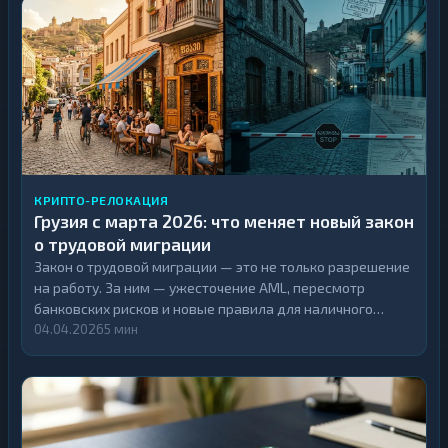
КРИПТО-РЕЛОКАЦИЯ
Грузия с марта 2026: что меняет новый закон
о трудовой миграции
Закон о трудовой миграции — это не только разрешение
на работу. За ним — ужесточение AML, пересмотр
банковских рисков и новые правила для наличного
крипто-обмена. Разбираем, что изменилось и что делать.
04.04.2026
5 мин