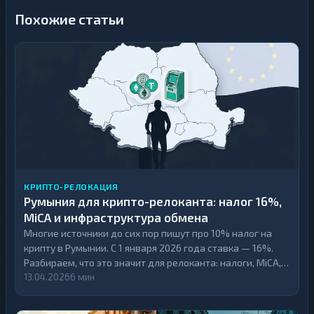
Похожие статьи
КРИПТО-РЕЛОКАЦИЯ
Румыния для крипто-релоканта: налог 16%,
MiCA и инфраструктура обмена
Многие источники до сих пор пишут про 10% налог на
крипту в Румынии. С 1 января 2026 года ставка — 16%.
Разбираем, что это значит для релоканта: налоги, MiCA,
инфраструктура обмена, банковские барьеры и
13.04.2026
6 мин
сравнение с Сербией и ОАЭ.