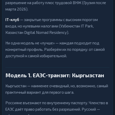
н
разрешение на работу плюс трудовой ВНЖ (Грузия после
Д
е
е
ж
марта 2026).
н
н
е
ы
ж
IT-клуб
— закрытые программы с высоким порогом
е
н
2
▶
п
входа, но нулевыми налогами (Узбекистан IT Park,
ы
е
е
р
2
Казахстан Digital Nomad Residency).
▶
п
е
е
в
р
Ни одна модель не «лучше» — каждая подходит под
о
е
д
в
конкретный профиль. Разберём их по порядку: от самой
ы
о
доступной к самой избирательной.
д
Н
ы
а
л
Н
и
а
Модель 1. ЕАЭС-транзит: Кыргызстан
17
▶
ч
л
н
и
ы
17
▶
ч
Кыргызстан — наименее очевидный, но, возможно, самый
е
н
практичный вариант для первого шага.
ы
е
Россияне въезжают по внутреннему паспорту. Членство в
ЕАЭС даёт право работать без разрешений. Русский —