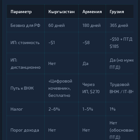
Параметр
Кыргызстан
Армения
Грузия
Безвиз для РФ
60 дней
180 дней
365 дней
~$50 + ПТД
ИП: стоимость
~$1
~$8
$185
ИП:
Да (но нужен
Нет
Да
дистанционно
ПТД)
«Цифровой
Через
Трудовой
Путь к ВНЖ
кочевник»,
ИП, $270
ВНЖ / IT-ВНЖ
бесплатно
Налог
2–6%
1–5%
1%
Нет
Порог дохода
Нет
Нет
(обоснование
ПТД)