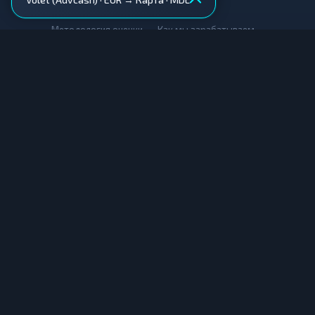
AML-проверка
•
•
Методология оценки
Как мы зарабатываем
Для обменников
Купить крипту
Продать крипту
Купить за рубли
Продать за рубли
© Мониторинг обменников — 2026
|
|
|
Условия использования
Конфиденциальность
Cookies
Карта сайта
Информация, представленная на данном сайте, носит