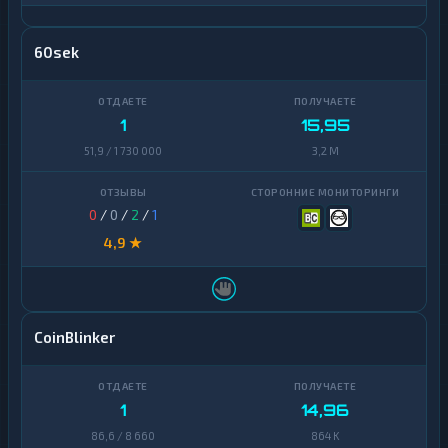
60sek
1
15,95
51,9 / 1 730 000
3,2 M
0
/
0
/
2
/
1
4,9 ★
CoinBlinker
1
14,96
86,6 / 8 660
864 K