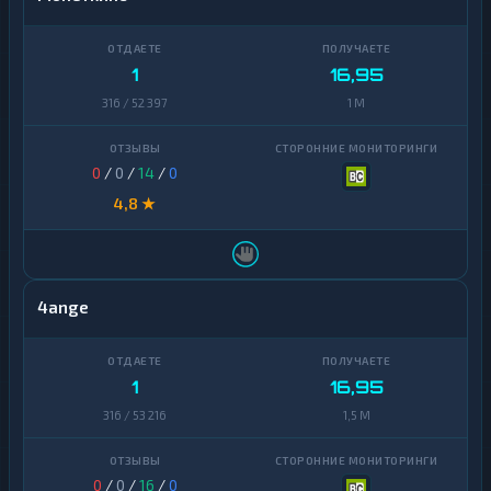
1
16,95
316 / 52 397
1 M
0
/
0
/
14
/
0
4,8 ★
4ange
1
16,95
316 / 53 216
1,5 M
0
/
0
/
16
/
0