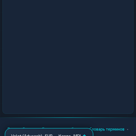
•
•
•
•
Вики
Города
Безопасность обмена
Словарь терминов
Volet (Advcash) · EUR → Карта · MDL