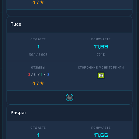
4,7 ★
Tuco
1
17,83
56,1 / 5 608
774 K
0
/
0
/
1
/
0
4,7 ★
Paspar
1
17,66