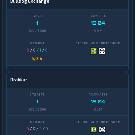
Bulldog Exchange
1
18,04
500 / 3 000
8,6 M
0
/
0
/
1
/
0
5,0 ★
Drakkar
1
18,04
500 / 3 000
8,3 M
0
/
0
/
2
/
0