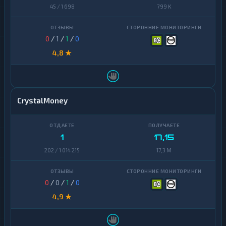
45 / 1 698
799 K
0
/
1
/
1
/
0
4,8 ★
CrystalMoney
1
17,15
202 / 1 014 215
17,3 M
0
/
0
/
1
/
0
4,9 ★