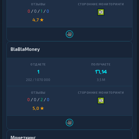
0
/
0
/
1
/
0
4,7 ★
BlaBlaMoney
1
17,14
202 / 1 070 000
3,5 M
0
/
0
/
2
/
0
5,0 ★
Монеткинс