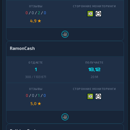
U
★
A
0
/
0
/
2
/
0
H
4,9 ★
U
★
Z
S
Банковский
11
RamonCash
счет
ЕРИП
1
1
18,12
300 / 1 103 671
20 M
0
/
0
/
1
/
0
5,0 ★