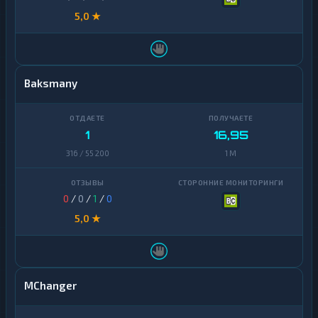
5,0 ★
Baksmany
1
16,95
316 / 55 200
1 M
0
/
0
/
1
/
0
5,0 ★
MChanger