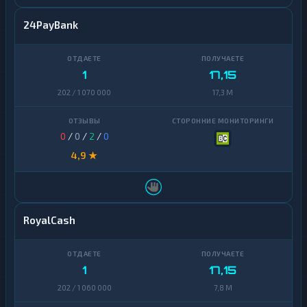
24PayBank
1
17,15
202 / 1 070 000
17,3 M
0
/
0
/
2
/
0
4,9 ★
RoyalCash
1
17,15
202 / 1 060 000
7,8 M