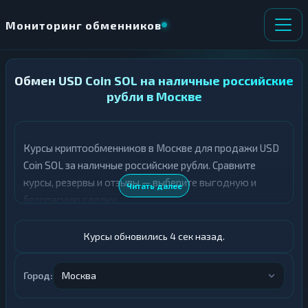
Мониторинг обменников
Обмен USD Coin SOL на наличные российские
НАПРАВЛЕНИЕ
×
ОБМЕНА
рубли в Москве
★ ИЗБРАННОЕ
ВСЕ РАЗДЕЛЫ
Курсы криптообменников в Москве для продажи USD
Coin SOL за наличные российские рубли. Сравните
О
П
Т
О
курсы, резервы и отзывы — выберите выгодную и
Читать далее
Д
Л
безопасную сделку.
А
У
Ё
Ч
Т
А
Курсы обновились 5 сек назад.
Е
Е
Т
USDC SOL
Е
Город:
Москва
Российский рубль