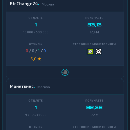
BtcChange24
Москва
Zcash
1
1
83,13
10 000 / 500 000
12,4 M
0
/
0
/
1
/
0
5,0 ★
Монеткинс
Москва
1
82,38
9 711 / 433 990
122 M