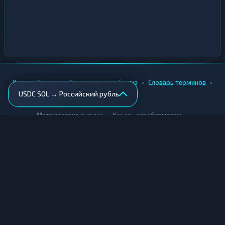
•
•
•
•
Вики
Города
Безопасность обмена
Словарь терминов
USDC SOL → Российский рубль
AML-проверка
•
•
Методология оценки
Как мы зарабатываем
Для обменников
Купить крипту
Продать крипту
Купить за рубли