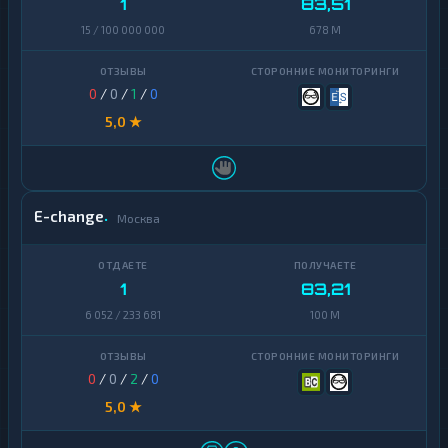
1
83,51
Chainlink
1
15 / 100 000 000
678 M
Cosmos
1
0
/
0
/
1
/
0
Dai
1
5,0 ★
Dash
1
Decentraland
1
MANA
E-change
Москва
EOS
1
Ethereum
1
Classic
1
83,21
ICON
1
6 052 / 233 681
100 M
Kaspa
1
0
/
0
/
2
/
0
Maker
1
5,0 ★
NEAR
1
Protocol