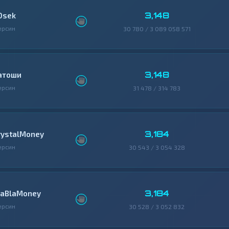
3,148
0sek
ерсин
30 780 / 3 089 058 571
3,148
атоши
ерсин
31 478 / 314 783
3,184
rystalMoney
ерсин
30 543 / 3 054 328
3,184
laBlaMoney
ерсин
30 528 / 3 052 832