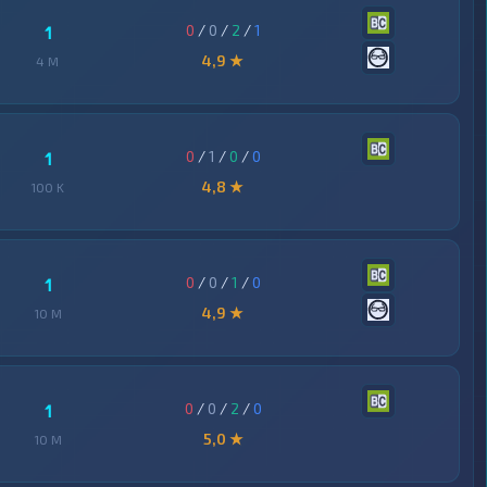
0
/
0
/
2
/
1
1
4,9 ★
4 M
0
/
1
/
0
/
0
1
4,8 ★
100 K
0
/
0
/
1
/
0
1
4,9 ★
10 M
0
/
0
/
2
/
0
1
5,0 ★
10 M