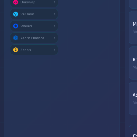
Uniswap
1
VeChain
1
М
Waves
1
М
Yearn Finance
1
Zcash
1
B
М
A
М
С