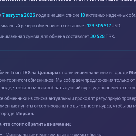
а
7 августа 2026
года в нашем списке
18
активных надежных обм
уммарный резерв обменников составляет
123 505 517
USD.
инимальная сумма для обмена составляет
30 528
TRX.
бмен
Tron TRX
на
Доллары
с получением наличных в городе
Ме
ониторингом обменников. Мы собираем предложения только от 
ороде, чтобы вы могли выбрать лучший курс, удобное место встр
се обменники из списка актуальны и проходят регулярную провер
бменные пункты отсортированы по выгодности курса, чтобы вы 
 городе
Мерсин
.
а что стоит обратить внимание:
Минимальные и максимальные суммы обмена;