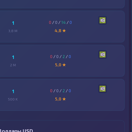
0
/
0
/
14
/
0
1
4,8 ★
3,8 M
0
/
0
/
2
/
0
1
5,0 ★
2 M
0
/
0
/
2
/
0
1
5,0 ★
500 K
 Доллары USD