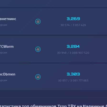
3,269
онеткинс
ерсин
30 574 / 3 057 426
3,284
TCWorm
ерсин
30 946 / 3 088 907 520
3,303
bcObmen
ерсин
30 857 / 3 081 777 663
татистика топ обменников Tron TRX на Наличные