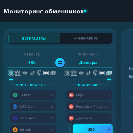
Мониторинг обменников
★ ИЗБРАННОЕ
ВСЕ РАЗДЕЛЫ
ОТДАЁТЕ
ПОЛУЧАЕТЕ
TRX
Доллары
К
в
КРИПТОВАЛЮТЫ
НАЛИЧНЫЕ
Tether
Евро
9
1
USD Coin
Российский рубль
5
1
Ethereum
Доллары
3
1
USD
★
Bitcoin
2