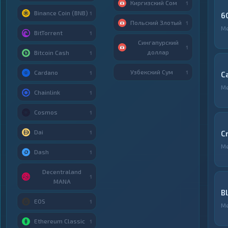
Киргизский Сом
1
Binance Coin (BNB)
1
6
Польский Злотый
1
М
BitTorrent
1
Сингапурский
1
доллар
Bitcoin Cash
1
Узбекский Сум
Cardano
1
1
С
М
Chainlink
1
Cosmos
1
Dai
C
1
М
Dash
1
Decentraland
1
MANA
B
EOS
1
М
Ethereum Classic
1