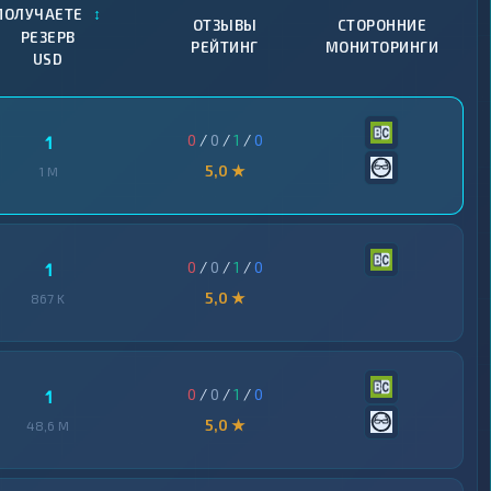
↕
ПОЛУЧАЕТЕ
ОТЗЫВЫ
СТОРОННИЕ
РЕЗЕРВ
РЕЙТИНГ
МОНИТОРИНГИ
USD
0
/
0
/
1
/
0
1
5,0 ★
1 M
0
/
0
/
1
/
0
1
5,0 ★
867 K
0
/
0
/
1
/
0
1
5,0 ★
48,6 M