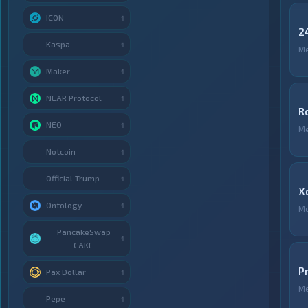
ICON
1
2
Kaspa
1
М
Maker
1
NEAR Protocol
1
R
NEO
1
М
Notcoin
1
Official Trump
1
X
Ontology
1
М
PancakeSwap
1
CAKE
P
Pax Dollar
1
М
Pepe
1