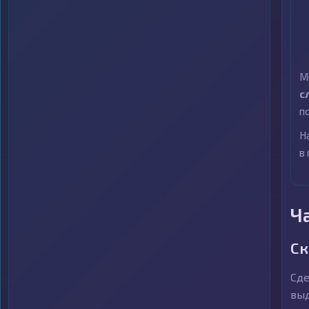
М
с
п
Н
в
Ч
Ск
Сде
выд