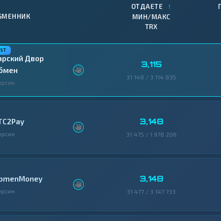
↑
ОТДАЕТЕ
БМЕННИК
МИН/МАКС
TRX
арский Двор
3,115
бмен
31 148 / 3 114 835
ерсин
3,148
TC2Pay
ерсин
31 475 / 1 978 206
3,148
bmenMoney
ерсин
31 477 / 3 147 733