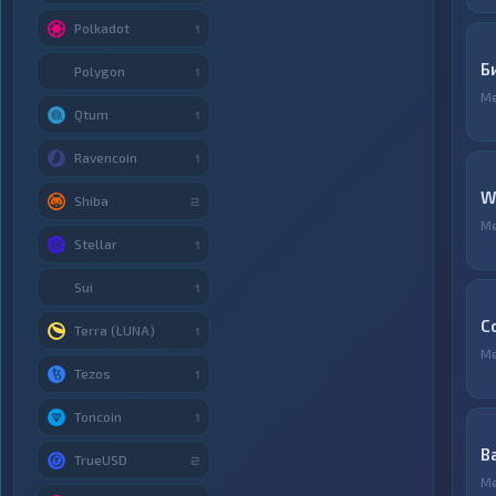
Polkadot
1
Б
Polygon
1
М
Qtum
1
Ravencoin
1
W
Shiba
2
М
Stellar
1
Sui
1
C
Terra (LUNA)
1
М
Tezos
1
Toncoin
1
B
TrueUSD
2
М