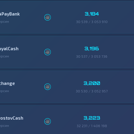
3,184
4PayBank
ерсин
30 539 / 3 053 910
3,196
oyalCash
ерсин
30 537 / 3 053 736
3,200
change
ерсин
30 530 / 3 052 957
3,223
rostovCash
ерсин
32 231 / 1 406 198