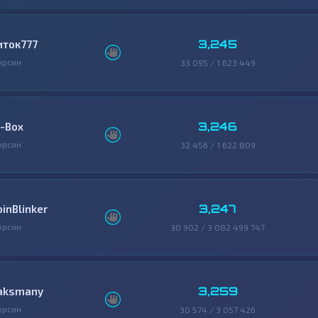
3,245
иток777
ерсин
33 095 / 1 623 449
3,246
-Box
ерсин
32 456 / 1 622 809
3,247
oinBlinker
ерсин
30 902 / 3 082 499 747
3,259
aksmany
ерсин
30 574 / 3 057 426