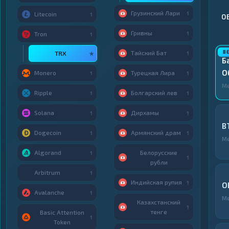
Грузинский Лари
1
Litecoin
1
О
Гривны
1
Tron
1
Тайский Бат
TRX
★
1
Б
О
Monero
Турецкая Лира
1
1
М
Ripple
Болгарский лев
1
1
Solana
Дирхамы
1
1
B
Dogecoin
Армянский драм
1
1
М
Algorand
Белорусские
1
1
рубли
Arbitrum
1
Индийская рупия
1
O
Avalanche
1
М
Казахстанский
1
тенге
Basic Attention
1
Token