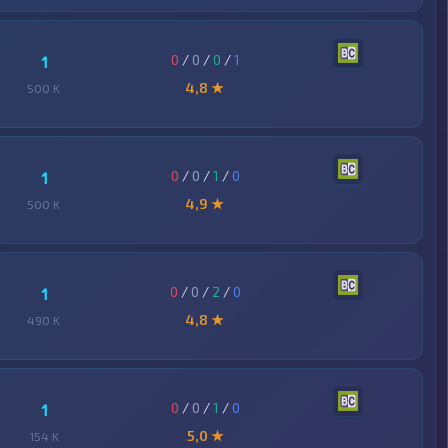
0
/
0
/
0
/
1
1
4,8 ★
500 K
0
/
0
/
1
/
0
1
4,9 ★
500 K
0
/
0
/
2
/
0
1
4,8 ★
490 K
0
/
0
/
1
/
0
1
5,0 ★
154 K