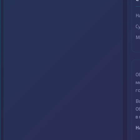
Н
С
М
О
м
г
В
О
в
Н