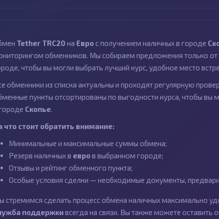
бмен
Tether TRC20
на
Евро
с получением наличных в городе
Ск
ониторингом обменников. Мы собираем предложения только от 
ороде, чтобы вы могли выбрать лучший курс, удобное место встр
се обменники из списка актуальны и проходят регулярную провер
бменные пункты отсортированы по выгодности курса, чтобы вы 
 городе
Скопье
.
а что стоит обратить внимание:
Минимальные и максимальные суммы обмена;
Резерв наличных в
евро
в выбранном городе;
Отзывы и рейтинг обменного пункта;
Особые условия сделки — необходимые документы, предварит
ы стремимся сделать процесс обмена наличных максимально удо
лужба поддержки
всегда на связи. Вы также можете оставить