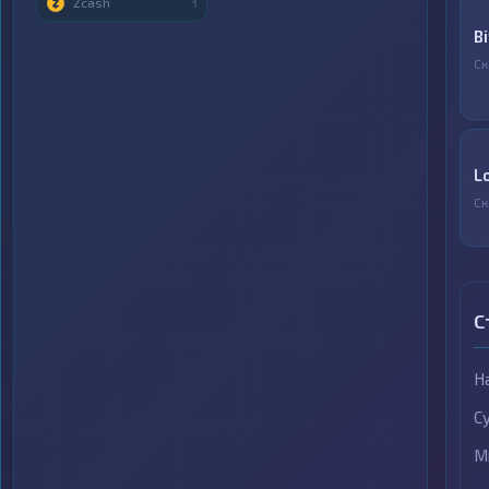
Zcash
1
B
Ск
L
Ск
С
Н
С
М