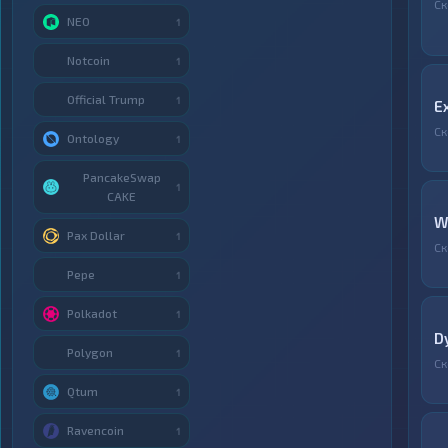
Ск
NEO
1
Notcoin
1
Official Trump
1
E
Ск
Ontology
1
PancakeSwap
1
CAKE
W
Pax Dollar
1
Ск
Pepe
1
Polkadot
1
D
Polygon
1
Ск
Qtum
1
Ravencoin
1