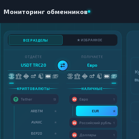
Мониторинг обменников
★ ИЗБРАННОЕ
ВСЕ РАЗДЕЛЫ
ОТДАЁТЕ
ПОЛУЧАЕТЕ
USDT TRC20
Евро
К
в
КРИПТОВАЛЮТЫ
НАЛИЧНЫЕ
Tether
Евро
9
1
ARBTM
EUR
★
★
AVAXC
★
Российский рубль
1
BEP20
★
Доллары
1