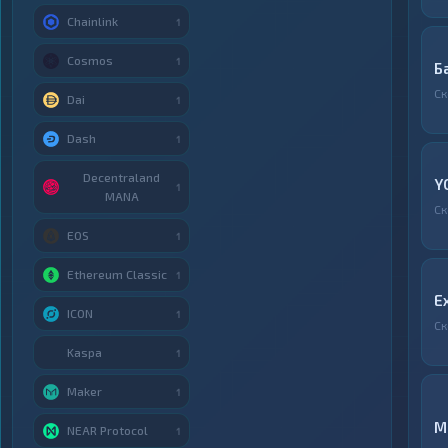
Chainlink
1
Cosmos
1
Б
Ск
Dai
1
Dash
1
Decentraland
Y
1
MANA
Ск
EOS
1
Ethereum Classic
1
E
ICON
1
Ск
Kaspa
1
Maker
1
M
NEAR Protocol
1