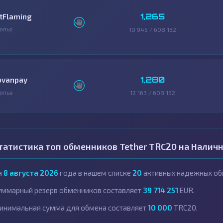
1,265
itFlaming
опье
10 946 / 608 132
1,280
ovanpay
опье
12 163 / 608 132
татистика топ обменников Tether TRC20 на Налич
а
8 августа 2026
года в нашем списке
20
активных надежных об
уммарный резерв обменников составляет
39 714 251
EUR.
инимальная сумма для обмена составляет
10 000
TRC20.