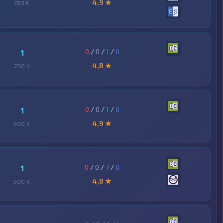
4,9 ★
783 K
0
/
0
/
1
/
0
1
4,8 ★
250 K
0
/
0
/
1
/
0
1
4,9 ★
500 K
0
/
0
/
7
/
0
1
4,8 ★
500 K