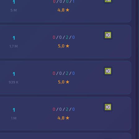
0
/
0
/
0
/
1
1
4,8 ★
5 M
0
/
0
/
2
/
0
1
5,0 ★
1,7 M
0
/
0
/
2
/
0
1
5,0 ★
939 K
0
/
0
/
2
/
0
1
4,8 ★
1 M