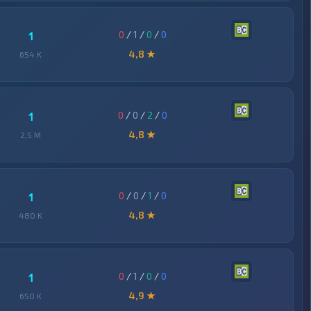
0
/
1
/
0
/
0
1
4,8 ★
654 K
0
/
0
/
2
/
0
1
4,8 ★
2,5 M
0
/
0
/
1
/
0
1
4,8 ★
480 K
0
/
1
/
0
/
0
1
4,9 ★
650 K