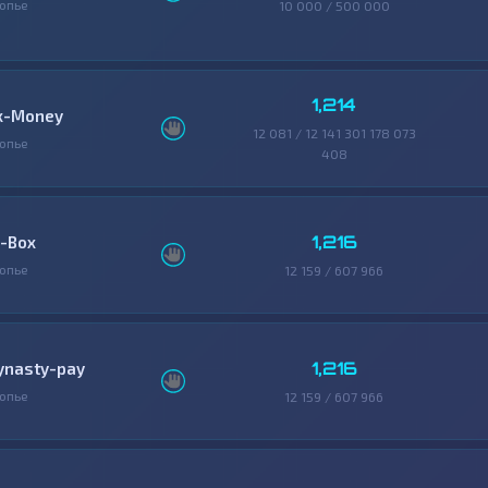
опье
10 000 / 500 000
1,214
x-Money
12 081 / 12 141 301 178 073
опье
408
1,216
-Box
опье
12 159 / 607 966
1,216
ynasty-pay
опье
12 159 / 607 966