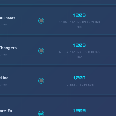
1,203
анкомат
12 063 / 12 025 093 229 168
опье
280
1,203
Changers
12 004 / 12 027 595 830 075
опье
162
1,207
xLine
опье
10 383 / 11 934 598
1,209
ore-Ex