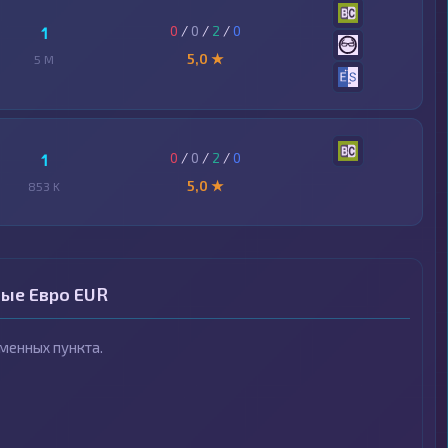
0
/
0
/
2
/
0
1
5,0 ★
5 M
0
/
0
/
2
/
0
1
5,0 ★
853 K
ные Евро EUR
менных пункта.