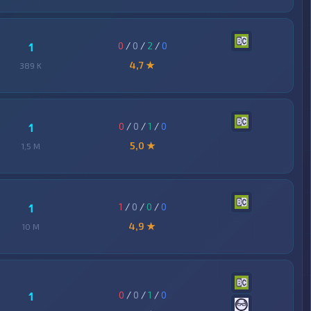
0
/
0
/
2
/
0
1
4,7 ★
389 K
0
/
0
/
1
/
0
1
5,0 ★
1,5 M
1
/
0
/
0
/
0
1
4,9 ★
10 M
0
/
0
/
1
/
0
1