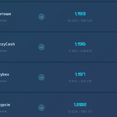
1,193
атоши
опье
10 320 / 596 523
1,196
ezyCash
опье
11 962 / 418 673
1,197
rybex
опье
11 974 / 359 216
1,202
rypcie
опье
12 024 / 360 731