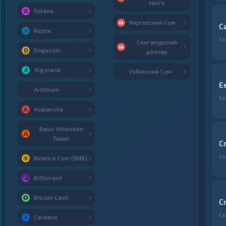
тенге
Solana
1
Киргизский Сом
1
С
Ripple
1
Ск
Сингапурский
1
Dogecoin
1
доллар
Algorand
1
Узбекский Сум
1
E
Arbitrum
1
Ск
Avalanche
1
Basic Attention
1
Token
C
Ск
Binance Coin (BNB)
1
BitTorrent
1
Bitcoin Cash
1
C
Ск
Cardano
1