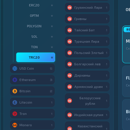
ERC20
★
Грузинский Лари
1
О
OPTM
★
Гривны
1
POLYGON
★
Тайский Бат
1
SOL
★
M
Турецкая Лира
1
TON
★
Ск
Польский Злотый
1
TRC20
★
Болгарский лев
1
USD Coin
5
Дирхамы
1
F
Ethereum
3
Ск
Армянский драм
1
Bitcoin
2
Белорусские
1
Litecoin
1
рубли
B
Tron
1
Индийская рупия
1
Ск
Monero
1
Казахстанский
1