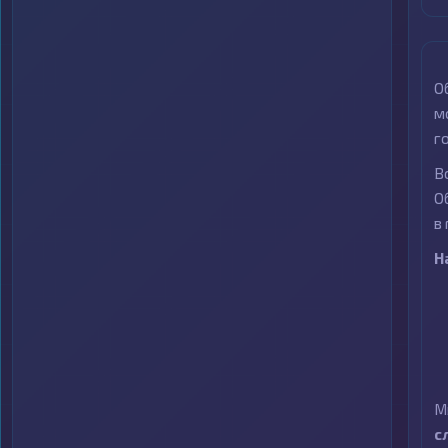
О
м
г
В
О
в
Н
М
с