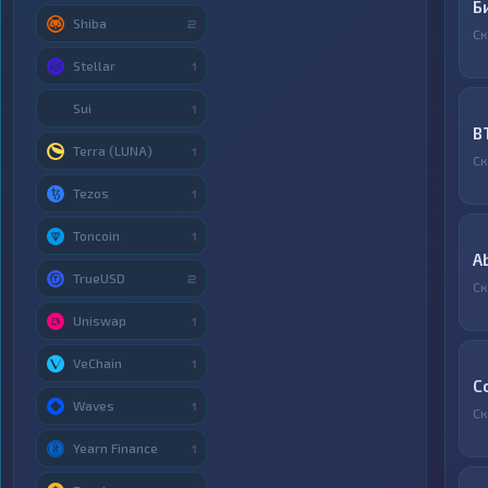
Б
Shiba
2
Ск
Stellar
1
Sui
1
B
Terra (LUNA)
1
Ск
Tezos
1
Toncoin
1
A
TrueUSD
2
Ск
Uniswap
1
VeChain
1
C
Waves
1
Ск
Yearn Finance
1