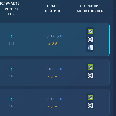
↕
ПОЛУЧАЕТЕ
ОТЗЫВЫ
СТОРОННИЕ
РЕЗЕРВ
РЕЙТИНГ
МОНИТОРИНГИ
EUR
0
/
0
/
1
/
0
1
5,0 ★
5 M
1
/
0
/
3
/
0
1
4,7 ★
1 M
0
/
0
/
1
/
0
1
4,7 ★
1 M