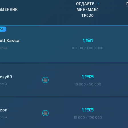
↑
ОТДАЕТЕ
БМЕННИК
МИН/МАКС
TRC20
1,191
ultiKassa
опье
10 000 / 1 000 000
1,193
lexy69
опье
10 000 / 50 000
1,193
izon
опье
10 000 / 100 000