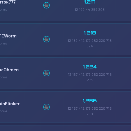
1,217
иток777
опье
12 169 / 4 259 203
1,218
TCWorm
12 139 / 12 179 682 220 718
опье
324
1,224
bcObmen
12 137 / 12 179 682 220 718
опье
276
1,256
oinBlinker
12 187 / 12 179 682 220 718
опье
258